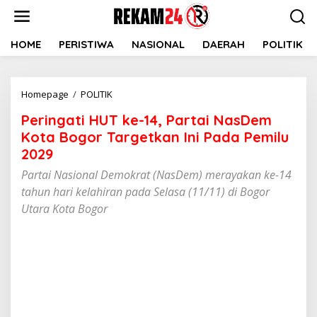
Lewati
ke
konten
HOME
PERISTIWA
NASIONAL
DAERAH
POLITIK
Peringati
Homepage
/
POLITIK
HUT
Peringati HUT ke-14, Partai NasDem
ke-
14,
Kota Bogor Targetkan Ini Pada Pemilu
Partai
2029
NasDem
Partai Nasional Demokrat (NasDem) merayakan ke-14
Kota
Bogor
tahun hari kelahiran pada Selasa (11/11) di Bogor
Targetkan
Utara Kota Bogor
Ini
Pada
Pemilu
2029