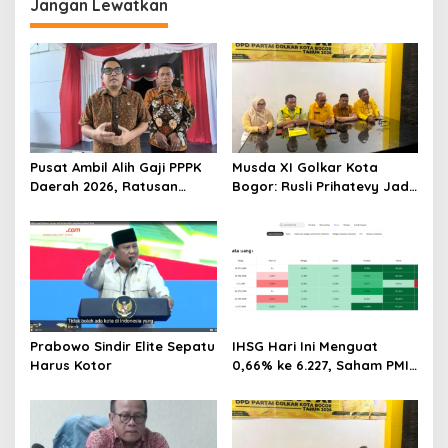
Jangan Lewatkan
Pusat Ambil Alih Gaji PPPK
Musda XI Golkar Kota
Daerah 2026, Ratusan
Bogor: Rusli Prihatevy Jadi
Pemda Bisa Bernapas Lega
Calon Tunggal Ketua DPD
Prabowo Sindir Elite Sepatu
IHSG Hari Ini Menguat
Harus Kotor
0,66% ke 6.227, Saham PMII,
FPNI & TIFA Melejit hingga
28%! Ini Daftar Saham
Paling Cuan & Volume
Tertinggi 31 Juli 2026