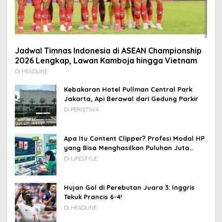
Jadwal Timnas Indonesia di ASEAN Championship
2026 Lengkap, Lawan Kamboja hingga Vietnam
Di HEADLINE
Kebakaran Hotel Pullman Central Park
Jakarta, Api Berawal dari Gedung Parkir
Di PERISTIWA
Apa Itu Content Clipper? Profesi Modal HP
yang Bisa Menghasilkan Puluhan Juta
Rupiah
Di LIFESTYLE
Hujan Gol di Perebutan Juara 3: Inggris
Tekuk Prancis 6-4!
Di HEADLINE