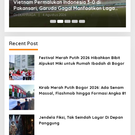
,
Vietnam Permalukan Indonesia 3-0 di
T
Pakansari, Garuda Gagal Manfaatkan Laga
5
Kandang
Di OLAHRAGA
|
4 Agustus 2026
Di
Recent Post
Festival Merah Putih 2026 Hibahkan Bibit
Alpukat Miki untuk Rumah Ibadah di Bogor
Kirab Merah Putih Bogor 2026: Ada Senam
Massal, Flashmob hingga Formasi Angka 81
Jendela Fiksi, Tak Seindah Layar Di Depan
Panggung