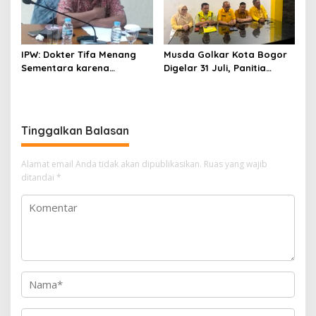
IPW: Dokter Tifa Menang
Musda Golkar Kota Bogor
Sementara karena
Digelar 31 Juli, Panitia
Kelalaian Jaksa, Perkara
Tanggapi Isu Penolakan
Tetap Lanjut ke Persidanga
Bakal Calon
Tinggalkan Balasan
Alamat email Anda tidak akan dipublikasikan.
Ruas yang wajib
ditandai
*