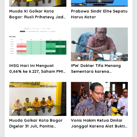
Musda XI Golkar Kota
Prabowo Sindir Elite Sepatu
Bogor: Rusli Prihatevy Jadi
Harus Kotor
Calon Tunggal Ketua DPD
IHSG Hari Ini Menguat
IPW: Dokter Tifa Menang
0,66% ke 6.227, Saham PMII,
Sementara karena
FPNI & TIFA Melejit hingga
Kelalaian Jaksa, Perkara
28%! Ini Daftar Saham
Tetap Lanjut ke Persidanga
Paling Cuan & Volume
Tertinggi 31 Juli 2026
Musda Golkar Kota Bogor
Vonis Hakim Ketua Dinilai
Digelar 31 Juli, Panitia
Janggal Karena Alat Bukti
Tanggapi Isu Penolakan
Tidak Sesuai, 1 Hakim Minta