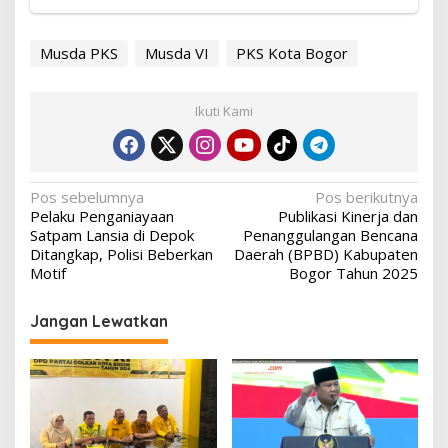
Musda PKS
Musda VI
PKS Kota Bogor
Ikuti Kami
Navigasi
Pos sebelumnya
Pos berikutnya
Pelaku Penganiayaan
Publikasi Kinerja dan
pos
Satpam Lansia di Depok
Penanggulangan Bencana
Ditangkap, Polisi Beberkan
Daerah (BPBD) Kabupaten
Motif
Bogor Tahun 2025
Jangan Lewatkan