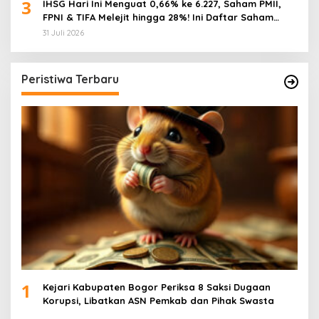
3
IHSG Hari Ini Menguat 0,66% ke 6.227, Saham PMII,
FPNI & TIFA Melejit hingga 28%! Ini Daftar Saham
Paling Cuan & Volume Tertinggi 31 Juli 2026
31 Juli 2026
Peristiwa Terbaru
1
Kejari Kabupaten Bogor Periksa 8 Saksi Dugaan
Korupsi, Libatkan ASN Pemkab dan Pihak Swasta