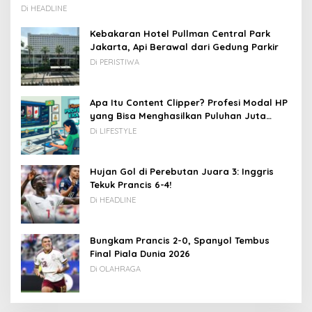
Di HEADLINE
Kebakaran Hotel Pullman Central Park
Jakarta, Api Berawal dari Gedung Parkir
Di PERISTIWA
Apa Itu Content Clipper? Profesi Modal HP
yang Bisa Menghasilkan Puluhan Juta
Rupiah
Di LIFESTYLE
Hujan Gol di Perebutan Juara 3: Inggris
Tekuk Prancis 6-4!
Di HEADLINE
Bungkam Prancis 2-0, Spanyol Tembus
Final Piala Dunia 2026
Di OLAHRAGA