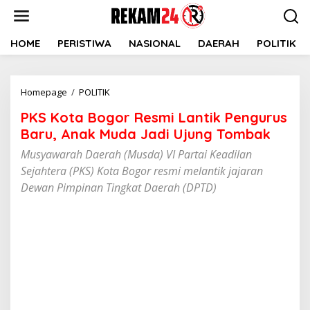
Lewati
ke
konten
HOME
PERISTIWA
NASIONAL
DAERAH
POLITIK
PKS
Homepage
/
POLITIK
Kota
PKS Kota Bogor Resmi Lantik Pengurus
Bogor
Resmi
Baru, Anak Muda Jadi Ujung Tombak
Lantik
Musyawarah Daerah (Musda) VI Partai Keadilan
Pengurus
Sejahtera (PKS) Kota Bogor resmi melantik jajaran
Baru,
Anak
Dewan Pimpinan Tingkat Daerah (DPTD)
Muda
Jadi
Ujung
Tombak