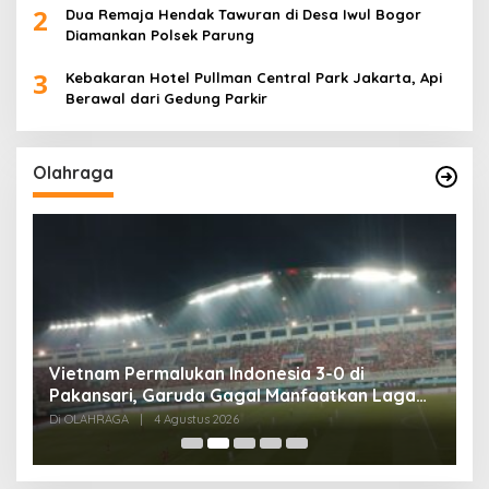
2
Dua Remaja Hendak Tawuran di Desa Iwul Bogor
Diamankan Polsek Parung
3
Kebakaran Hotel Pullman Central Park Jakarta, Api
Berawal dari Gedung Parkir
Olahraga
,
Vietnam Permalukan Indonesia 3-0 di
T
Pakansari, Garuda Gagal Manfaatkan Laga
5
Kandang
Di OLAHRAGA
|
4 Agustus 2026
Di