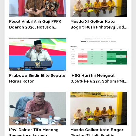
Pusat Ambil Alih Gaji PPPK
Musda XI Golkar Kota
Daerah 2026, Ratusan
Bogor: Rusli Prihatevy Jadi
Pemda Bisa Bernapas Lega
Calon Tunggal Ketua DPD
Prabowo Sindir Elite Sepatu
IHSG Hari Ini Menguat
Harus Kotor
0,66% ke 6.227, Saham PMII,
FPNI & TIFA Melejit hingga
28%! Ini Daftar Saham
Paling Cuan & Volume
Tertinggi 31 Juli 2026
IPW: Dokter Tifa Menang
Musda Golkar Kota Bogor
Sementara karena
Digelar 31 Juli, Panitia