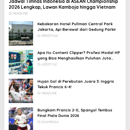
Jadwal Timnas Indonesia di ASEAN Championship
2026 Lengkap, Lawan Kamboja hingga Vietnam
Di HEADLINE
Kebakaran Hotel Pullman Central Park
Jakarta, Api Berawal dari Gedung Parkir
Di PERISTIWA
Apa Itu Content Clipper? Profesi Modal HP
yang Bisa Menghasilkan Puluhan Juta
Rupiah
Di LIFESTYLE
Hujan Gol di Perebutan Juara 3: Inggris
Tekuk Prancis 6-4!
Di HEADLINE
Bungkam Prancis 2-0, Spanyol Tembus
Final Piala Dunia 2026
Di OLAHRAGA