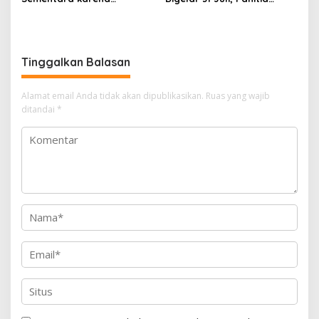
Kelalaian Jaksa, Perkara
Tanggapi Isu Penolakan
Tetap Lanjut ke Persidanga
Bakal Calon
Tinggalkan Balasan
Alamat email Anda tidak akan dipublikasikan.
Ruas yang wajib
ditandai
*