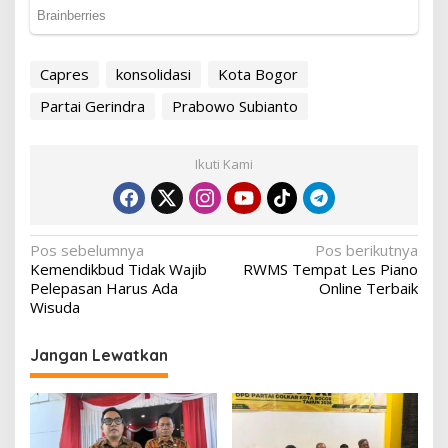
Capres
konsolidasi
Kota Bogor
Partai Gerindra
Prabowo Subianto
Ikuti Kami
Navigasi
Pos sebelumnya
Pos berikutnya
Kemendikbud Tidak Wajib
RWMS Tempat Les Piano
pos
Pelepasan Harus Ada
Online Terbaik
Wisuda
Jangan Lewatkan