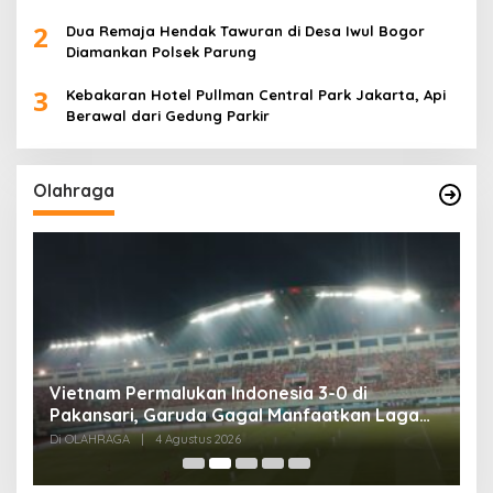
2
Dua Remaja Hendak Tawuran di Desa Iwul Bogor
Diamankan Polsek Parung
3
Kebakaran Hotel Pullman Central Park Jakarta, Api
Berawal dari Gedung Parkir
Olahraga
,
Vietnam Permalukan Indonesia 3-0 di
T
Pakansari, Garuda Gagal Manfaatkan Laga
5
Kandang
Di OLAHRAGA
|
4 Agustus 2026
Di