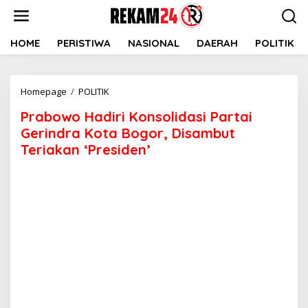
Lewati
ke
konten
HOME
PERISTIWA
NASIONAL
DAERAH
POLITIK
Prabowo
Homepage
/
POLITIK
Hadiri
Prabowo Hadiri Konsolidasi Partai
Konsolidasi
Partai
Gerindra Kota Bogor, Disambut
Gerindra
Teriakan ‘Presiden’
Kota
Bogor,
Disambut
Teriakan
'Presiden'