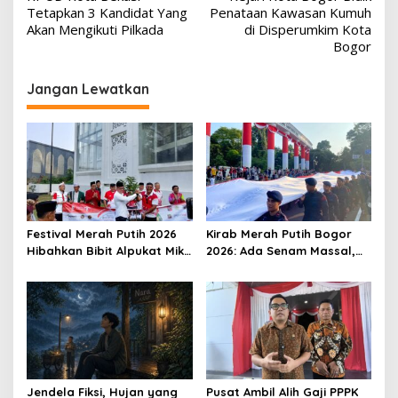
pos
Tetapkan 3 Kandidat Yang
Penataan Kawasan Kumuh
Akan Mengikuti Pilkada
di Disperumkim Kota
Bogor
Jangan Lewatkan
Festival Merah Putih 2026
Kirab Merah Putih Bogor
Hibahkan Bibit Alpukat Miki
2026: Ada Senam Massal,
untuk Rumah Ibadah di
Flashmob hingga Formasi
Bogor
Angka 81
Jendela Fiksi, Hujan yang
Pusat Ambil Alih Gaji PPPK