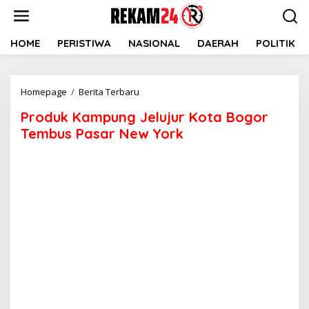
Lewati
ke
konten
HOME
PERISTIWA
NASIONAL
DAERAH
POLITIK
Produk
Homepage
/
Berita Terbaru
Kampung
Produk Kampung Jelujur Kota Bogor
Jelujur
Kota
Tembus Pasar New York
Bogor
Tembus
Pasar
New
York