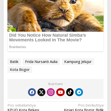
Batik
Frida Nursanti Aulia
Kampung Jelujur
Kota Bogor
Ikuti Kami
Navigasi
Pos sebelumnya
Pos berikutnya
KPUD Kota Bekasi
Kejari Kota Bogor Bidik