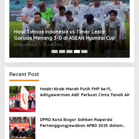
Atlético Madrid Hancurkan Getafe 5-0, Lolos
ke Semifinal Copa del Rey
Di Berita Terbaru, HEADLINE, OLAHRAGA, PILIHAN EDITOR
|
30 Juli
2026
Recent Post
Hadiri Kirab Merah Putih FMP ke-11,
Adityawarman Adil: Perkuat Cinta Tanah Air
DPRD Kota Bogor Sahkan Raperda
Pertanggungjawaban APBD 2025 dalam
Rapat Paripurna