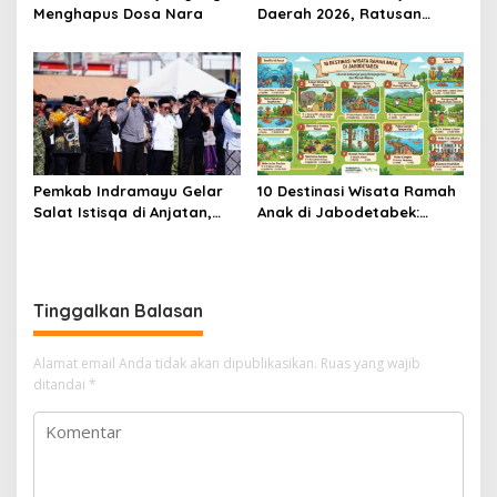
Menghapus Dosa Nara
Daerah 2026, Ratusan
Pemda Bisa Bernapas Lega
Pemkab Indramayu Gelar
10 Destinasi Wisata Ramah
Salat Istisqa di Anjatan,
Anak di Jabodetabek:
Bupati Lucky Hakim Ajak
Liburan Keluarga yang
Masyarakat Kuatkan
Menyegarkan dan Penuh
Ikhtiar Atasi Kekeringan
Makna
Tinggalkan Balasan
Alamat email Anda tidak akan dipublikasikan.
Ruas yang wajib
ditandai
*