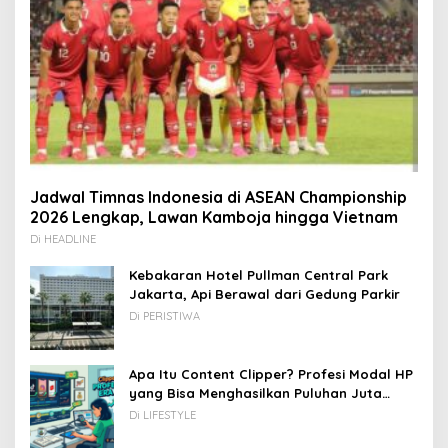
Jadwal Timnas Indonesia di ASEAN Championship
2026 Lengkap, Lawan Kamboja hingga Vietnam
Di HEADLINE
Kebakaran Hotel Pullman Central Park
Jakarta, Api Berawal dari Gedung Parkir
Di PERISTIWA
Apa Itu Content Clipper? Profesi Modal HP
yang Bisa Menghasilkan Puluhan Juta
Rupiah
Di LIFESTYLE