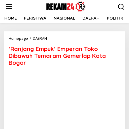
Lewati
ke
konten
HOME
PERISTIWA
NASIONAL
DAERAH
POLITIK
'Ranjang
Homepage
/
DAERAH
Empuk'
‘Ranjang Empuk’ Emperan Toko
Emperan
Toko
Dibawah Temaram Gemerlap Kota
Dibawah
Bogor
Temaram
Gemerlap
Kota
Bogor