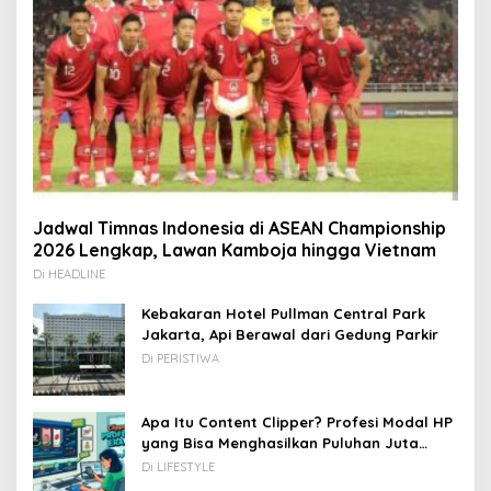
Jadwal Timnas Indonesia di ASEAN Championship
2026 Lengkap, Lawan Kamboja hingga Vietnam
Di HEADLINE
Kebakaran Hotel Pullman Central Park
Jakarta, Api Berawal dari Gedung Parkir
Di PERISTIWA
Apa Itu Content Clipper? Profesi Modal HP
yang Bisa Menghasilkan Puluhan Juta
Rupiah
Di LIFESTYLE