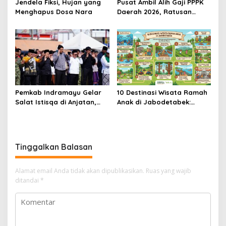
Jendela Fiksi, Hujan yang
Pusat Ambil Alih Gaji PPPK
Menghapus Dosa Nara
Daerah 2026, Ratusan
Pemda Bisa Bernapas Lega
Pemkab Indramayu Gelar
10 Destinasi Wisata Ramah
Salat Istisqa di Anjatan,
Anak di Jabodetabek:
Bupati Lucky Hakim Ajak
Liburan Keluarga yang
Masyarakat Kuatkan
Menyegarkan dan Penuh
Ikhtiar Atasi Kekeringan
Makna
Tinggalkan Balasan
Alamat email Anda tidak akan dipublikasikan.
Ruas yang wajib
ditandai
*