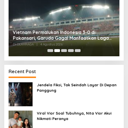
,
Vietnam Permalukan Indonesia 3-0 di
T
Pakansari, Garuda Gagal Manfaatkan Laga
5
Kandang
Di OLAHRAGA
|
4 Agustus 2026
Di
Recent Post
Jendela Fiksi, Tak Seindah Layar Di Depan
Panggung
Viral Vior Soal Tubuhnya, Nita Vior Akui
Nikmati Peranya