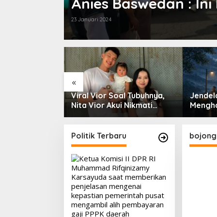
Anies Baswedan : I
Bersama
23 Januari 2024
«
i, Tak Seindah
Viral Vior Soal Tubuhnya,
Jendela
pan Panggung
Nita Vior Akui Nikmati
Mengha
Peranya
Politik Terbaru
bojong 