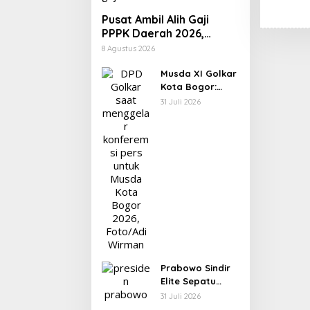
Pusat Ambil Alih Gaji
PPPK Daerah 2026,
Ratusan Pemda Bisa
8 Agustus 2026
Bernapas Lega
Musda XI Golkar
Kota Bogor:
Rusli Prihatevy
31 Juli 2026
Jadi Calon
Tunggal Ketua
DPD
Prabowo Sindir
Elite Sepatu
Harus Kotor
31 Juli 2026