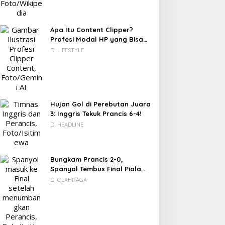
Apa Itu Content Clipper?
0 Destinasi Wisata Ramah
Profesi Modal HP yang Bisa
nak di Jabodetabek:
Menghasilkan Puluhan Juta
Di LIFESTYLE
iburan Keluarga yang
Rupiah
enyegarkan dan Penuh
akna
Jendela Fiksi, Tak Seindah
Hujan Gol di Perebutan Juara
Layar Di Depan Panggung
3: Inggris Tekuk Prancis 6-4!
Di HEADLINE
Bungkam Prancis 2-0,
Spanyol Tembus Final Piala
Dunia 2026
Di OLAHRAGA