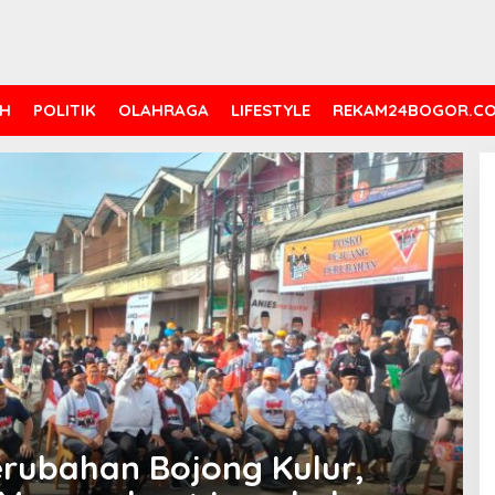
H
POLITIK
OLAHRAGA
LIFESTYLE
REKAM24BOGOR.C
erubahan Bojong Kulur,