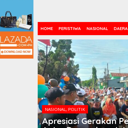
HOME
PERISTIWA
NASIONAL
DAERA
NASIONAL
,
POLITIK
Apresiasi Gerakan P