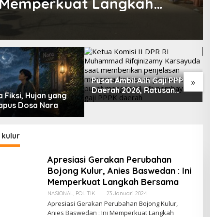
ni Memperkuat Langkah
1
A
L
M
M
Pusat Ambil Alih Gaji PPPK
»
Daerah 2026, Ratusan
 Fiksi, Hujan yang
Pemda Bisa Bernapas Lega
pus Dosa Nara
kulur
Apresiasi Gerakan Perubahan
Bojong Kulur, Anies Baswedan : Ini
Memperkuat Langkah Bersama
Oleh
NASIONAL
,
POLITIK
|
23 Januari 2024
Redaksi
Apresiasi Gerakan Perubahan Bojong Kulur,
Anies Baswedan : Ini Memperkuat Langkah