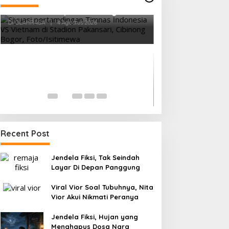
Vietnam Permalukan Indonesia 3-
0 di Pakansari, Garuda Gagal
Manfaatkan Laga Kandang
Di OLAHRAGA
|
4 Agustus 2026
Tes Fisik Tahap I
Kesiapan 525 At
Menuju Porprov 
Di OLAHRAGA
|
1 Agus
Recent Post
Jendela Fiksi, Tak Seindah
Layar Di Depan Panggung
Viral Vior Soal Tubuhnya, Nita
Vior Akui Nikmati Peranya
Jendela Fiksi, Hujan yang
Menghapus Dosa Nara