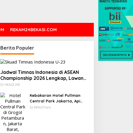
OM
REKAM24BEKASI.COM
Berita Populer
Jadwal Timnas Indonesia di ASEAN
Championship 2026 Lengkap, Lawan
Kamboja hingga Vietnam
Di HEADLINE
Kebakaran Hotel Pullman
Central Park Jakarta, Api
Berawal dari Gedung Parkir
Di PERISTIWA