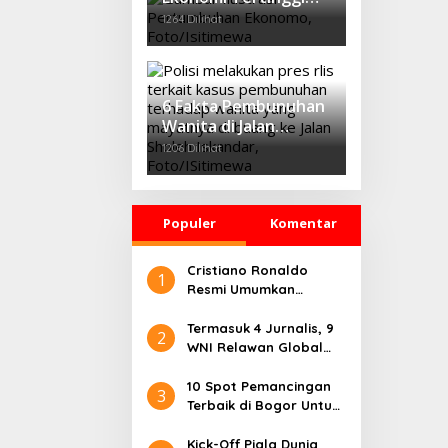
dalam 13 Tahun,
1264 Dilihat
Profesor IPB
Tawarkan Konsep
‘Growth Through
Equity’
6 Fakta Pembunuhan
Wanita di Jalan
Sholeh Iskandar
1206 Dilihat
Bogor, Korban
Dicekik Dasi hingga
Jasadnya Dibuang
Populer
Komentar
Cristiano Ronaldo
1
Resmi Umumkan
Pensiun dari Timnas
Portugal
Termasuk 4 Jurnalis, 9
2
WNI Relawan Global
Sumud Bebas dari
Penahanan Israel
10 Spot Pemancingan
3
Terbaik di Bogor Untuk
Liburan Seru
Kick-Off Piala Dunia