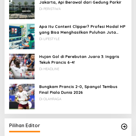
Jakarta, Api Berawal dari Gedung Parkir
Di PERISTIWA
Apa Itu Content Clipper? Profesi Modal HP
yang Bisa Menghasilkan Puluhan Juta
Rupiah
Di LIFESTYLE
Hujan Gol di Perebutan Juara 3: Inggris
Tekuk Prancis 6-4!
Di HEADLINE
Bungkam Prancis 2-0, Spanyol Tembus
Final Piala Dunia 2026
Di OLAHRAGA
Pilihan Editor