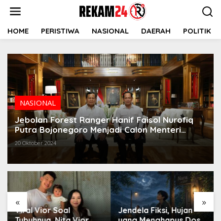
Lewati
ke
konten
HOME
PERISTIWA
NASIONAL
DAERAH
POLITIK
NASIONAL
Jebolan Forest Ranger Hanif Faisol Nurofiq
Putra Bojonegoro Menjadi Calon Menteri
Prabowo
20 Oktober 2024
«
»
Viral Vior Soal
Jendela Fiksi, Hujan
Tubuhnya, Nita Vior
yang Menghapus Dosa