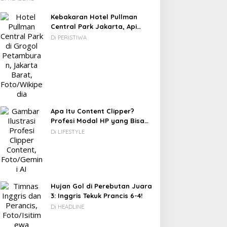
Kebakaran Hotel Pullman
Central Park Jakarta, Api
DC: 80% CIO Asia Pasifik
Novel Fiksi Remaja, Senja,
Berawal dari Gedung Parkir
Di PERISTIWA
akal Beralih ke Edge
Hujan & Kata yang
omputing demi GenAI
Tertahan
ada 2027
Apa Itu Content Clipper?
Profesi Modal HP yang Bisa
Menghasilkan Puluhan Juta
Di LIFESTYLE
Rupiah
Hujan Gol di Perebutan Juara
3: Inggris Tekuk Prancis 6-4!
Di HEADLINE