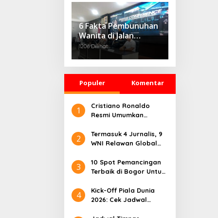
‘Growth Through
Equity’
6 Fakta Pembunuhan
Wanita di Jalan
Sholeh Iskandar
1206 Dilihat
Bogor, Korban
Dicekik Dasi hingga
Jasadnya Dibuang
Populer
Komentar
Cristiano Ronaldo
1
Resmi Umumkan
Pensiun dari Timnas
Portugal
Termasuk 4 Jurnalis, 9
2
WNI Relawan Global
Sumud Bebas dari
Penahanan Israel
10 Spot Pemancingan
3
Terbaik di Bogor Untuk
Liburan Seru
Kick-Off Piala Dunia
4
2026: Cek Jadwal
Lengkapnya