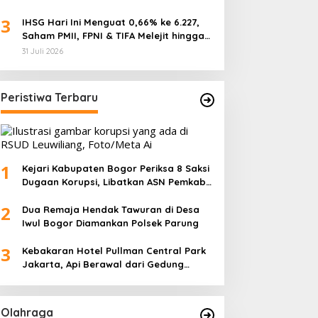
3
IHSG Hari Ini Menguat 0,66% ke 6.227,
Saham PMII, FPNI & TIFA Melejit hingga
28%! Ini Daftar Saham Paling Cuan &
31 Juli 2026
Volume Tertinggi 31 Juli 2026
Peristiwa Terbaru
1
Kejari Kabupaten Bogor Periksa 8 Saksi
Dugaan Korupsi, Libatkan ASN Pemkab
dan Pihak Swasta
2
Dua Remaja Hendak Tawuran di Desa
Iwul Bogor Diamankan Polsek Parung
3
Kebakaran Hotel Pullman Central Park
Jakarta, Api Berawal dari Gedung
Parkir
Olahraga