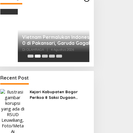
Vietnam Permalukan Indonesia 3-
0 di Pakansari, Garuda Gagal
Manfaatkan Laga Kandang
Di OLAHRAGA
|
4 Agustus 2026
Tes Fisik Tahap I
Kesiapan 525 At
Menuju Porprov 
Di OLAHRAGA
|
1 Agus
Recent Post
Kejari Kabupaten Bogor
Periksa 8 Saksi Dugaan
Korupsi, Libatkan ASN
Pemkab dan Pihak Swasta