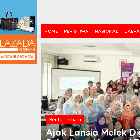
HOME
PERISTIWA
NASIONAL
DAERA
Berita Terbaru
Ajak Lansia Melek Di