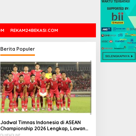
OM
REKAM24BEKASI.COM
Berita Populer
Jadwal Timnas Indonesia di ASEAN
Championship 2026 Lengkap, Lawan
Kamboja hingga Vietnam
Di HEADLINE