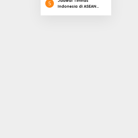
Jadwal Timnas
5
Indonesia di ASEAN
Championship 2026
Lengkap, Lawan
Kamboja hingga
Vietnam