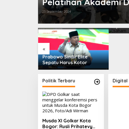
Pelatihan Akademi Di
23 September 2024
Remaja, Senja,
IHSG Ha
a yang
0,66% 
PMII, F
hingga 
Saham 
«
Volume 
2026
Prabowo Sindir Elite
Sepatu Harus Kotor
Politik Terbaru
Digital
Musda XI Golkar Kota
Bogor: Rusli Prihatevy