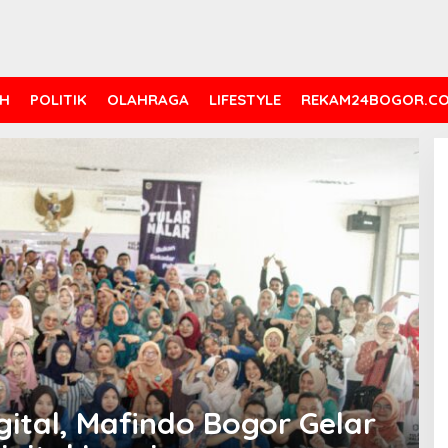
H
POLITIK
OLAHRAGA
LIFESTYLE
REKAM24BOGOR.C
gital, Mafindo Bogor Gelar