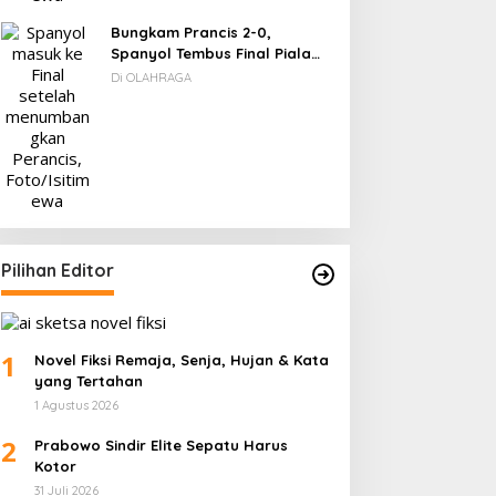
Bungkam Prancis 2-0,
Spanyol Tembus Final Piala
Dunia 2026
Di OLAHRAGA
Pilihan Editor
1
Novel Fiksi Remaja, Senja, Hujan & Kata
yang Tertahan
1 Agustus 2026
2
Prabowo Sindir Elite Sepatu Harus
Kotor
31 Juli 2026