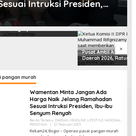
suai Intruksi Presiden,
yah
 Fiksi, Hujan yang
1
pus Dosa Nara
A
L
M
M
»
Pusat Ambil Alih Gaji PPPK
Daerah 2026, Ratusan
Pemda Bisa Bernapas Lega
i pangan murah
Wamentan Minta Jangan Ada
Harga Naik Jelang Ramahadan
Sesuai Intruksi Presiden, Ibu-ibu
Senyum Renyah
Berita Terbaru
,
DAERAH
,
HEADLINE
,
LIFESTYLE
,
NASIONAL
,
Oleh
PERISTIWA
|
27 Februari 2025
Redaksi
Rekam24, Bogor – Operasi pasar pangan murah