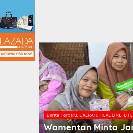
Berita Terbaru
,
DAERAH
,
HEADLINE
,
LIF
Wamentan Minta Ja