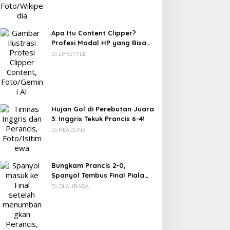
Apa Itu Content Clipper?
0 Destinasi Wisata Ramah
Jendela Fiksi, Tak Seindah
Profesi Modal HP yang Bisa
nak di Jabodetabek:
Layar Di Depan Panggung
Menghasilkan Puluhan Juta
Di LIFESTYLE
iburan Keluarga yang
Rupiah
enyegarkan dan Penuh
akna
Hujan Gol di Perebutan Juara
3: Inggris Tekuk Prancis 6-4!
Di HEADLINE
Bungkam Prancis 2-0,
Spanyol Tembus Final Piala
Dunia 2026
Di OLAHRAGA