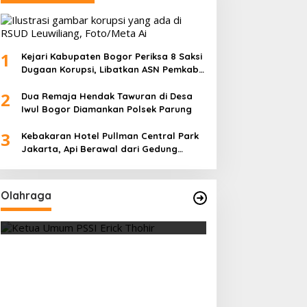
1
Kejari Kabupaten Bogor Periksa 8 Saksi
Dugaan Korupsi, Libatkan ASN Pemkab
dan Pihak Swasta
2
Dua Remaja Hendak Tawuran di Desa
Iwul Bogor Diamankan Polsek Parung
3
Kebakaran Hotel Pullman Central Park
Jakarta, Api Berawal dari Gedung
Parkir
Olahraga
Vietnam Permalukan Indonesia 3-
Tes Fisik Tahap I
0 di Pakansari, Garuda Gagal
Kesiapan 525 At