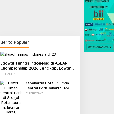
Berita Populer
Jadwal Timnas Indonesia di ASEAN
Championship 2026 Lengkap, Lawan
Kamboja hingga Vietnam
Di HEADLINE
Kebakaran Hotel Pullman
Central Park Jakarta, Api
Berawal dari Gedung Parkir
Di PERISTIWA