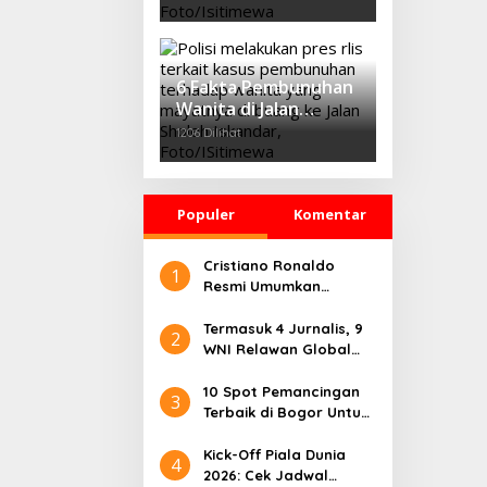
Profesor IPB
Tawarkan Konsep
‘Growth Through
Equity’
6 Fakta Pembunuhan
Wanita di Jalan
Sholeh Iskandar
1206 Dilihat
Bogor, Korban
Dicekik Dasi hingga
Jasadnya Dibuang
Populer
Komentar
Cristiano Ronaldo
1
Resmi Umumkan
Pensiun dari Timnas
Portugal
Termasuk 4 Jurnalis, 9
2
WNI Relawan Global
Sumud Bebas dari
Penahanan Israel
10 Spot Pemancingan
3
Terbaik di Bogor Untuk
Liburan Seru
Kick-Off Piala Dunia
4
2026: Cek Jadwal