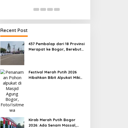
Manfaatkan Laga Kandang
Menuju Porprov 
Di OLAHRAGA
|
4 Agustus 2026
Di OLAHRAGA
|
1 Agus
Recent Post
437 Pembalap dari 18 Provinsi
Merapat ke Bogor, Berebut
Gelar Bupati Cup 2026
Festival Merah Putih 2026
Hibahkan Bibit Alpukat Miki
untuk Rumah Ibadah di Bogor
Kirab Merah Putih Bogor
2026: Ada Senam Massal,