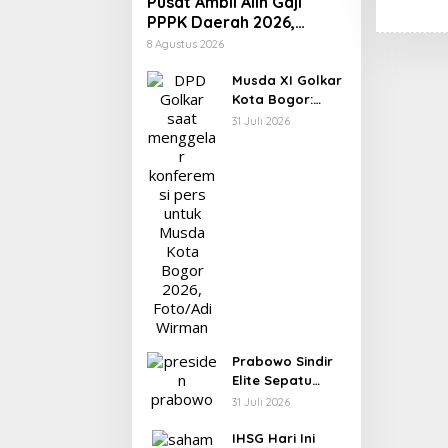
Pusat Ambil Alih Gaji
PPPK Daerah 2026,
Ratusan Pemda Bisa
8 Agustus 2026
Bernapas Lega
Musda XI Golkar
Kota Bogor:
Rusli Prihatevy
31 Juli 2026
Jadi Calon
Tunggal Ketua
DPD
Prabowo Sindir
Elite Sepatu
Harus Kotor
31 Juli 2026
IHSG Hari Ini