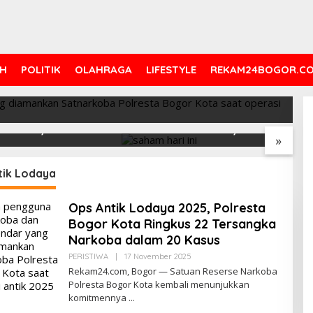
25, Polresta Bogor Kota
ka Narkoba dalam 20 Kasus
H
POLITIK
OLAHRAGA
LIFESTYLE
REKAM24BOGOR.C
ri Ini Menguat
Saham Paling Cuan Hari Ini,
I
ke 6.227, Saham
IHSG Tembus 6.225, Naik
B
»
PNI & TIFA Melejit
0,63%! Astra Internasional
C
28%! Ini Daftar
Melonjak 3%, Saham DEWA
p
Paling Cuan &
Pimpin Transaksi Rp300
tik Lodaya
Tertinggi 31 Juli
Miliar
Ops Antik Lodaya 2025, Polresta
Bogor Kota Ringkus 22 Tersangka
Narkoba dalam 20 Kasus
Oleh
PERISTIWA
|
17 November 2025
Redaksi
Rekam24.com, Bogor — Satuan Reserse Narkoba
Polresta Bogor Kota kembali menunjukkan
komitmennya