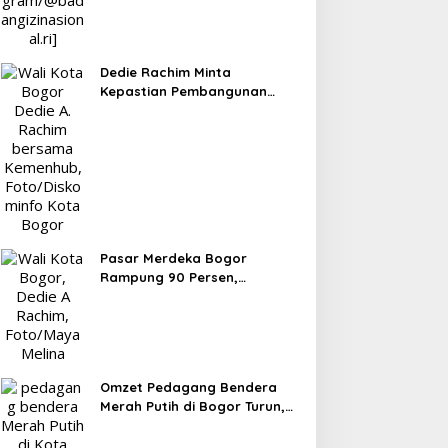
Dedie Rachim Minta
Kepastian Pembangunan
Terminal Baranangsiang ke
Kemenhub
Pasar Merdeka Bogor
Rampung 90 Persen,
Pedagang Mulai Pindah
September 2026
Omzet Pedagang Bendera
Merah Putih di Bogor Turun,
Tergerus Belanja Online
Jelang HUT RI