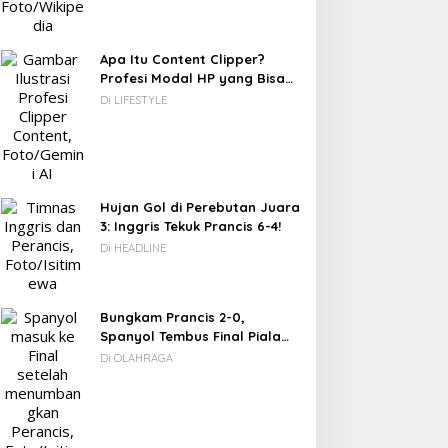
Apa Itu Content Clipper?
Profesi Modal HP yang Bisa
Menghasilkan Puluhan Juta
Di LIFESTYLE
Rupiah
Hujan Gol di Perebutan Juara
3: Inggris Tekuk Prancis 6-4!
Di HEADLINE
Bungkam Prancis 2-0,
Spanyol Tembus Final Piala
Dunia 2026
Di OLAHRAGA