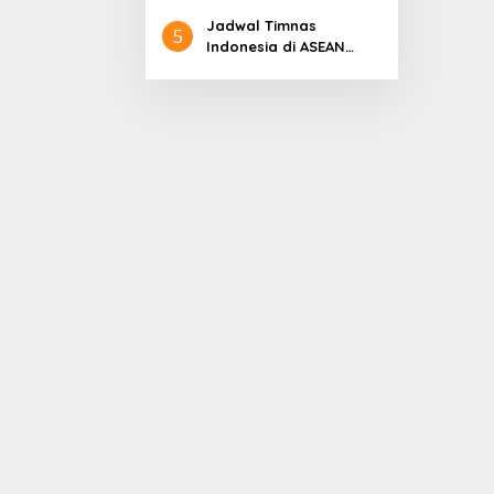
Lengkapnya
Jadwal Timnas
5
Indonesia di ASEAN
Championship 2026
Lengkap, Lawan
Kamboja hingga
Vietnam