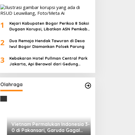
1
Kejari Kabupaten Bogor Periksa 8 Saksi
Dugaan Korupsi, Libatkan ASN Pemkab
dan Pihak Swasta
2
Dua Remaja Hendak Tawuran di Desa
Iwul Bogor Diamankan Polsek Parung
3
Kebakaran Hotel Pullman Central Park
Jakarta, Api Berawal dari Gedung
Parkir
Olahraga
Vietnam Permalukan Indonesia 3-
0 di Pakansari, Garuda Gagal
Manfaatkan Laga Kandang
Di OLAHRAGA
|
4 Agustus 2026
Tes Fisik Tahap I
Kesiapan 525 At