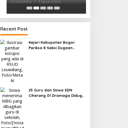
Menuju Porprov 
Di OLAHRAGA
|
1 Agus
Recent Post
Kejari Kabupaten Bogor
Periksa 8 Saksi Dugaan
Korupsi, Libatkan ASN
Pemkab dan Pihak Swasta
25 Guru dan Siswa SDN
Ciherang 01 Dramaga Diduga
Keracunan Makanan Bergizi
Gratis