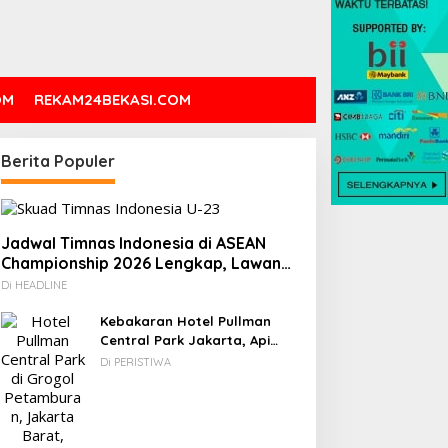
OM
REKAM24BEKASI.COM
Berita Populer
DC: 80% CIO Asia Pasifik
Novel Fiksi Remaja, Senja,
akal Beralih ke Edge
Hujan & Kata yang
omputing demi GenAI
Tertahan
ada 2027
Jadwal Timnas Indonesia di ASEAN
Championship 2026 Lengkap, Lawan
Kamboja hingga Vietnam
Di HEADLINE
Kebakaran Hotel Pullman
Central Park Jakarta, Api
Berawal dari Gedung Parkir
Di PERISTIWA