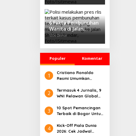
Profesor IPB
Tawarkan Konsep
‘Growth Through
Equity’
6 Fakta Pembunuhan
Wanita di Jalan
Sholeh Iskandar
1206 Dilihat
Bogor, Korban
Dicekik Dasi hingga
Jasadnya Dibuang
Populer
Komentar
Cristiano Ronaldo
1
Resmi Umumkan
Pensiun dari Timnas
Portugal
Termasuk 4 Jurnalis, 9
2
WNI Relawan Global
Sumud Bebas dari
Penahanan Israel
10 Spot Pemancingan
3
Terbaik di Bogor Untuk
Liburan Seru
Kick-Off Piala Dunia
4
2026: Cek Jadwal