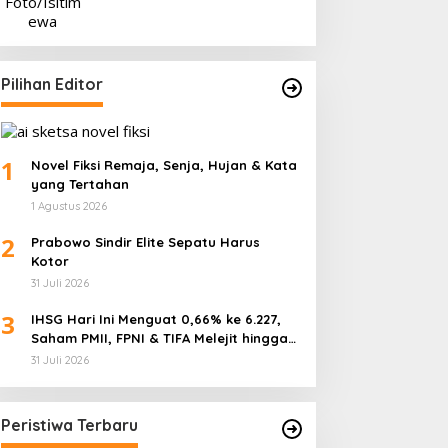
Pilihan Editor
1
Novel Fiksi Remaja, Senja, Hujan & Kata
yang Tertahan
1 Agustus 2026
2
Prabowo Sindir Elite Sepatu Harus
Kotor
31 Juli 2026
3
IHSG Hari Ini Menguat 0,66% ke 6.227,
Saham PMII, FPNI & TIFA Melejit hingga
28%! Ini Daftar Saham Paling Cuan &
31 Juli 2026
Volume Tertinggi 31 Juli 2026
Peristiwa Terbaru