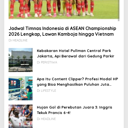
Jadwal Timnas Indonesia di ASEAN Championship
2026 Lengkap, Lawan Kamboja hingga Vietnam
Di HEADLINE
Kebakaran Hotel Pullman Central Park
Jakarta, Api Berawal dari Gedung Parkir
Di PERISTIWA
Apa Itu Content Clipper? Profesi Modal HP
yang Bisa Menghasilkan Puluhan Juta
Rupiah
Di LIFESTYLE
Hujan Gol di Perebutan Juara 3: Inggris
Tekuk Prancis 6-4!
Di HEADLINE