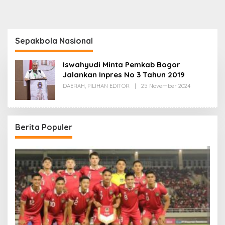
Sepakbola Nasional
Iswahyudi Minta Pemkab Bogor
Jalankan Inpres No 3 Tahun 2019
Oleh
DAERAH
,
PILIHAN EDITOR
|
25 November 2024
Redaksi
Berita Populer