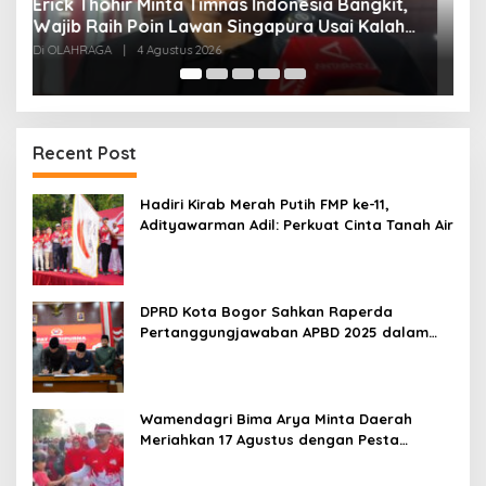
,
Vietnam Permalukan Indonesia 3-0 di
T
Pakansari, Garuda Gagal Manfaatkan Laga
5
Kandang
Di OLAHRAGA
|
4 Agustus 2026
Di
Recent Post
Hadiri Kirab Merah Putih FMP ke-11,
Adityawarman Adil: Perkuat Cinta Tanah Air
DPRD Kota Bogor Sahkan Raperda
Pertanggungjawaban APBD 2025 dalam
Rapat Paripurna
Wamendagri Bima Arya Minta Daerah
Meriahkan 17 Agustus dengan Pesta
Rakyat