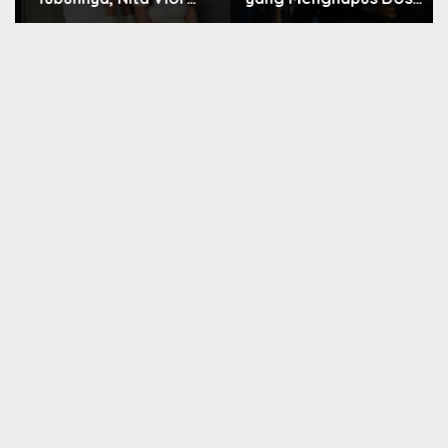
Akui Nikmati Peranya
Nara