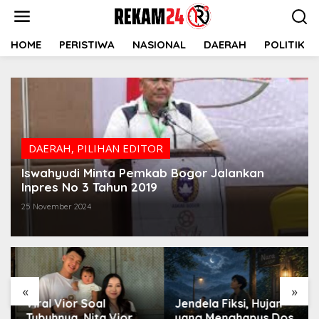
Lewati
ke
konten
HOME
PERISTIWA
NASIONAL
DAERAH
POLITIK
DAERAH
,
PILIHAN EDITOR
Iswahyudi Minta Pemkab Bogor Jalankan
Inpres No 3 Tahun 2019
25 November 2024
«
»
Viral Vior Soal
Jendela Fiksi, Hujan
Tubuhnya, Nita Vior
yang Menghapus Dosa