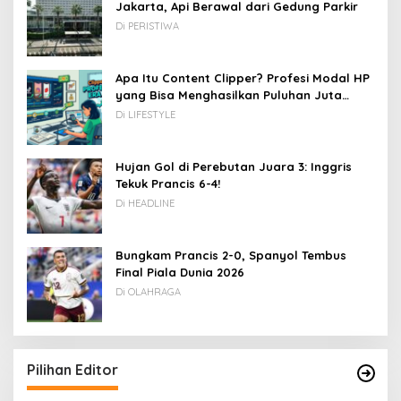
Jakarta, Api Berawal dari Gedung Parkir
Di PERISTIWA
Apa Itu Content Clipper? Profesi Modal HP
yang Bisa Menghasilkan Puluhan Juta
Rupiah
Di LIFESTYLE
Hujan Gol di Perebutan Juara 3: Inggris
Tekuk Prancis 6-4!
Di HEADLINE
Bungkam Prancis 2-0, Spanyol Tembus
Final Piala Dunia 2026
Di OLAHRAGA
Pilihan Editor