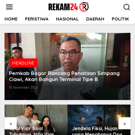
Lewati
ke
konten
HOME
PERISTIWA
NASIONAL
DAERAH
POLITIK
HEADLINE
Pemkab Bogor Rancang Penataan Simpang
Ciawi, Akan Bangun Terminal Tipe B
10 November 2025
«
»
Viral Vior Soal
Jendela Fiksi, Hujan
Tubuhnya, Nita Vior
yang Menghapus Dosa