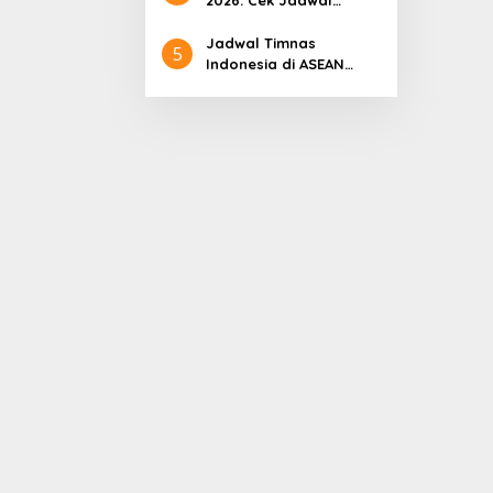
Lengkapnya
Jadwal Timnas
5
Indonesia di ASEAN
Championship 2026
Lengkap, Lawan
Kamboja hingga
Vietnam