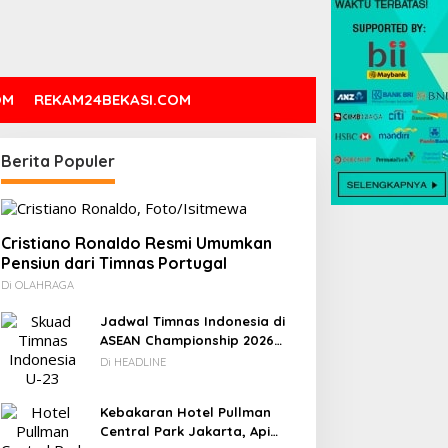
OM
REKAM24BEKASI.COM
Berita Populer
Cristiano Ronaldo Resmi Umumkan
Pensiun dari Timnas Portugal
Di OLAHRAGA
Jadwal Timnas Indonesia di
ASEAN Championship 2026
Lengkap, Lawan Kamboja
Di HEADLINE
hingga Vietnam
Kebakaran Hotel Pullman
Central Park Jakarta, Api