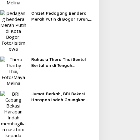
Omzet Pedagang Bendera
Merah Putih di Bogor Turun,
Tergerus Belanja Online
Jelang HUT RI
Rahasia Thera Thai Sentul
Bertahan di Tengah
Persaingan Kuliner, Konsisten
Sajikan Rasa Asli Thailand
Jumat Berkah, BRI Bekasi
Harapan Indah Gaungkan
Semangat Berbagi