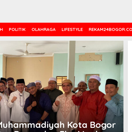
H
POLITIK
OLAHRAGA
LIFESTYLE
REKAM24BOGOR.C
 Muhammadiyah Kota Bogor