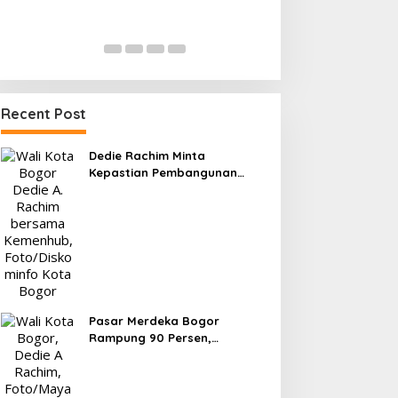
0 di Pakansari, Garuda Gagal
Kesiapan 525 At
Manfaatkan Laga Kandang
Menuju Porprov 
Di OLAHRAGA
|
4 Agustus 2026
Di OLAHRAGA
|
1 Agus
Recent Post
Dedie Rachim Minta
Kepastian Pembangunan
Terminal Baranangsiang ke
Kemenhub
Pasar Merdeka Bogor
Rampung 90 Persen,
Pedagang Mulai Pindah
September 2026