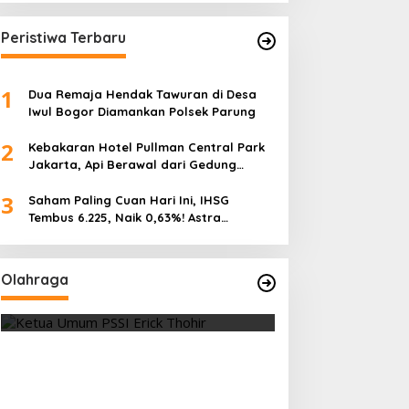
Peristiwa Terbaru
1
Dua Remaja Hendak Tawuran di Desa
Iwul Bogor Diamankan Polsek Parung
2
Kebakaran Hotel Pullman Central Park
Jakarta, Api Berawal dari Gedung
Parkir
3
Saham Paling Cuan Hari Ini, IHSG
Tembus 6.225, Naik 0,63%! Astra
Internasional Melonjak 3%, Saham DEWA
Pimpin Transaksi Rp300 Miliar
Olahraga
Vietnam Permalukan Indonesia 3-
Tes Fisik Tahap I