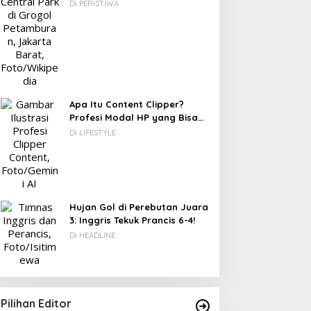
Berawal dari Gedung Parkir
Di PERISTIWA
DC: 80% CIO Asia Pasifik
akal Beralih ke Edge
omputing demi GenAI
ada 2027
Apa Itu Content Clipper?
Profesi Modal HP yang Bisa
Menghasilkan Puluhan Juta
Di LIFESTYLE
Novel Fiksi Remaja, Senja,
Rupiah
Hujan & Kata yang
Tertahan
Hujan Gol di Perebutan Juara
3: Inggris Tekuk Prancis 6-4!
Di HEADLINE
Pilihan Editor