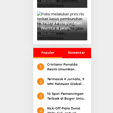
dalam 13 Tahun,
1264 Dilihat
Profesor IPB
Tawarkan Konsep
‘Growth Through
Equity’
6 Fakta Pembunuhan
Wanita di Jalan
Sholeh Iskandar
1206 Dilihat
Bogor, Korban
Dicekik Dasi hingga
Jasadnya Dibuang
Populer
Komentar
Cristiano Ronaldo
1
Resmi Umumkan
Pensiun dari Timnas
Portugal
Termasuk 4 Jurnalis, 9
2
WNI Relawan Global
Sumud Bebas dari
Penahanan Israel
10 Spot Pemancingan
3
Terbaik di Bogor Untuk
Liburan Seru
Kick-Off Piala Dunia
4
2026: Cek Jadwal