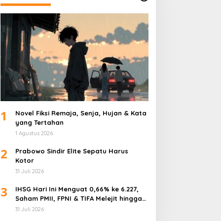
1
Novel Fiksi Remaja, Senja, Hujan & Kata
yang Tertahan
1 Agustus 2026
2
Prabowo Sindir Elite Sepatu Harus
Kotor
31 Juli 2026
3
IHSG Hari Ini Menguat 0,66% ke 6.227,
Saham PMII, FPNI & TIFA Melejit hingga
28%! Ini Daftar Saham Paling Cuan &
31 Juli 2026
Volume Tertinggi 31 Juli 2026