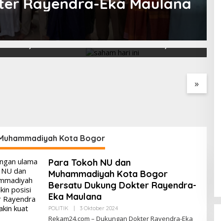
ter Rayendra-Eka Maulana
ri Ini Menguat
Saham Paling Cuan Hari Ini,
I
ke 6.227, Saham
IHSG Tembus 6.225, Naik
B
PNI & TIFA Melejit
0,63%! Astra Internasional
C
28%! Ini Daftar
Melonjak 3%, Saham DEWA
p
Paling Cuan &
Pimpin Transaksi Rp300
»
Tertinggi 31 Juli
Miliar
Muhammadiyah Kota Bogor
Para Tokoh NU dan
Muhammadiyah Kota Bogor
Bersatu Dukung Dokter Rayendra-
Eka Maulana
Oleh
POLITIK
|
3 Oktober 2024
Redaksi
Rekam24.com – Dukungan Dokter Rayendra-Eka