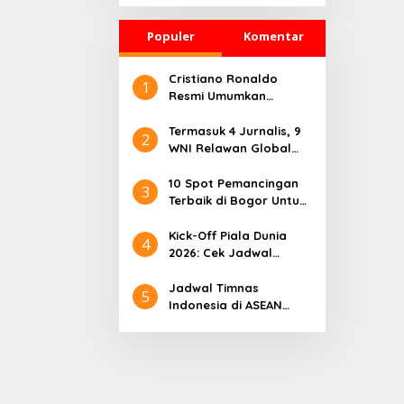
Dicekik Dasi hingga
Jasadnya Dibuang
Populer
Komentar
Cristiano Ronaldo
1
Resmi Umumkan
Pensiun dari Timnas
Portugal
Termasuk 4 Jurnalis, 9
2
WNI Relawan Global
Sumud Bebas dari
Penahanan Israel
10 Spot Pemancingan
3
Terbaik di Bogor Untuk
Liburan Seru
Kick-Off Piala Dunia
4
2026: Cek Jadwal
Lengkapnya
Jadwal Timnas
5
Indonesia di ASEAN
Championship 2026
Lengkap, Lawan
Kamboja hingga
Vietnam