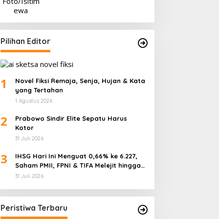
Pilihan Editor
1
Novel Fiksi Remaja, Senja, Hujan & Kata
yang Tertahan
1 Agustus 2026
2
Prabowo Sindir Elite Sepatu Harus
Kotor
31 Juli 2026
3
IHSG Hari Ini Menguat 0,66% ke 6.227,
Saham PMII, FPNI & TIFA Melejit hingga
28%! Ini Daftar Saham Paling Cuan &
31 Juli 2026
Volume Tertinggi 31 Juli 2026
Peristiwa Terbaru