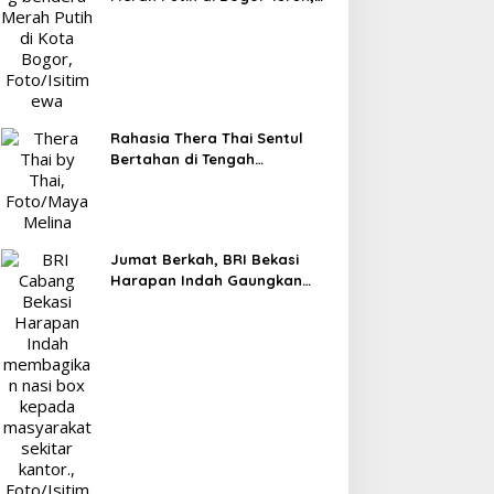
Tergerus Belanja Online
Jelang HUT RI
Rahasia Thera Thai Sentul
Bertahan di Tengah
Persaingan Kuliner, Konsisten
Sajikan Rasa Asli Thailand
Jumat Berkah, BRI Bekasi
Harapan Indah Gaungkan
Semangat Berbagi