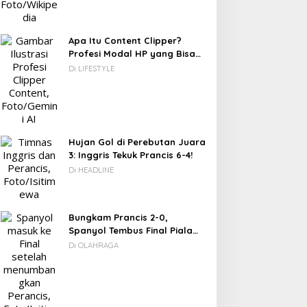
Lengkapnya
 Juni 2026
Apa Itu Content Clipper?
DC: 80% CIO Asia Pasifik
Novel Fiksi Remaja, Senja,
Profesi Modal HP yang Bisa
akal Beralih ke Edge
Hujan & Kata yang
Menghasilkan Puluhan Juta
Di LIFESTYLE
omputing demi GenAI
Tertahan
Rupiah
ada 2027
Hujan Gol di Perebutan Juara
3: Inggris Tekuk Prancis 6-4!
Di HEADLINE
Bungkam Prancis 2-0,
Spanyol Tembus Final Piala
Dunia 2026
Di OLAHRAGA