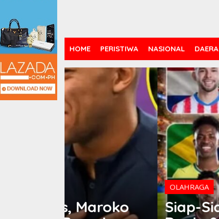
HOME
PERISTIWA
NASIONAL
DAERA
OLAHRAGA
Maroko
Siap-Siap Begadang!