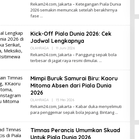
Redaksi
Rekam24.com, Jakarta – Ketegangan Piala Dunia
2026 semakin memuncak setelah berakhirnya
fase
Kick-Off Piala Dunia 2026: Cek
Jadwal Lengkapnya
Oleh
OLAHRAGA
|
11 Juni 2026
Redaksi
Rekam24.com, Jakarta – Panggung sepak bola
terbesar di jagat raya resmi dimulai.
Mimpi Buruk Samurai Biru: Kaoru
Mitoma Absen dari Piala Dunia
2026
Oleh
OLAHRAGA
|
15 Mei 2026
Redaksi
Rekam24.com, Jakarta – Kabar duka menyelimuti
para penggemar sepak bola Jepang. Bintang
Timnas Perancis Umumkan Skuad
Untuk Piala Dunia 2026