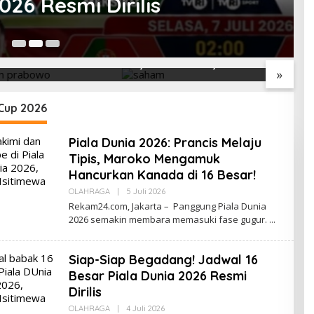
lis
11
ri Ini Menguat
Saham Paling Cuan Hari Ini,
I
ke 6.227, Saham
IHSG Tembus 6.225, Naik
B
»
PNI & TIFA Melejit
0,63%! Astra Internasional
C
28%! Ini Daftar
Melonjak 3%, Saham DEWA
p
Paling Cuan &
Pimpin Transaksi Rp300
Cup 2026
Tertinggi 31 Juli
Miliar
Piala Dunia 2026: Prancis Melaju
Tipis, Maroko Mengamuk
Hancurkan Kanada di 16 Besar!
Oleh
OLAHRAGA
|
5 Juli 2026
Redaksi
Rekam24.com, Jakarta – Panggung Piala Dunia
2026 semakin membara memasuki fase gugur.
Siap-Siap Begadang! Jadwal 16
Besar Piala Dunia 2026 Resmi
Dirilis
Oleh
OLAHRAGA
|
4 Juli 2026