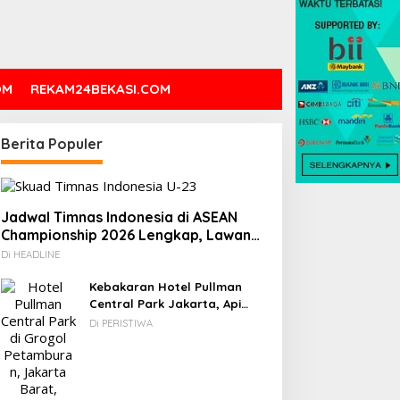
OM
REKAM24BEKASI.COM
Berita Populer
Jadwal Timnas Indonesia di ASEAN
Championship 2026 Lengkap, Lawan
Kamboja hingga Vietnam
Di HEADLINE
Kebakaran Hotel Pullman
Central Park Jakarta, Api
Berawal dari Gedung Parkir
Di PERISTIWA
OLAHRAGA
Kick-Off Piala Dunia 2026: Cek 