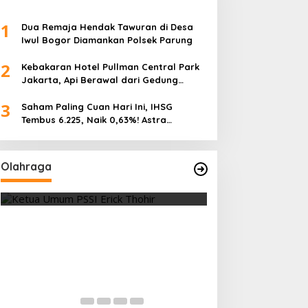
1
Dua Remaja Hendak Tawuran di Desa
Iwul Bogor Diamankan Polsek Parung
2
Kebakaran Hotel Pullman Central Park
Jakarta, Api Berawal dari Gedung
Parkir
3
Saham Paling Cuan Hari Ini, IHSG
Tembus 6.225, Naik 0,63%! Astra
Internasional Melonjak 3%, Saham DEWA
Pimpin Transaksi Rp300 Miliar
Olahraga
Vietnam Permalukan Indonesia 3-
Tes Fisik Tahap I
0 di Pakansari, Garuda Gagal
Kesiapan 525 At
Manfaatkan Laga Kandang
Menuju Porprov 
Di OLAHRAGA
|
4 Agustus 2026
Di OLAHRAGA
|
1 Agus