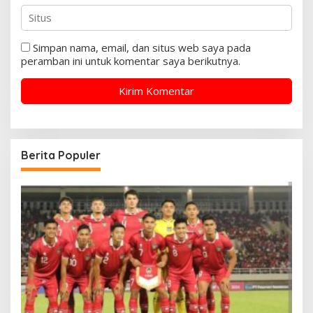
Simpan nama, email, dan situs web saya pada
peramban ini untuk komentar saya berikutnya.
Berita Populer