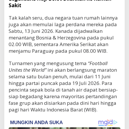
Sakit
Tak kalah seru, dua negara tuan rumah lainnya
juga akan memulai laga perdana mereka pada
Sabtu, 13 Juni 2026. Kanada dijadwalkan
menantang Bosnia & Herzegovina pada pukul
02.00 WIB, sementara Amerika Serikat akan
menjamu Paraguay pada pukul 08.00 WIB.
Turnamen yang mengusung tema
“Football
Unites the World”
ini akan berlangsung maraton
selama satu bulan penuh, mulai dari 11 Juni
hingga partai puncak pada 19 Juli 2026. Para
pencinta sepak bola di tanah air dapat bersiap-
siap begadang karena mayoritas pertandingan
fase grup akan disiarkan pada dini hari hingga
pagi hari Waktu Indonesia Barat (WIB).