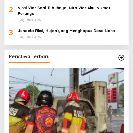
2
Viral Vior Soal Tubuhnya, Nita Vior Akui Nikmati
Peranya
8 Agustus 2026
3
Jendela Fiksi, Hujan yang Menghapus Dosa Nara
8 Agustus 2026
Peristiwa Terbaru