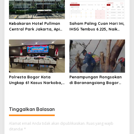
Kebakaran Hotel Pullman
Saham Paling Cuan Hari Ini,
Central Park Jakarta, Api
IHSG Tembus 6.225, Naik
Berawal dari Gedung Parkir
0,63%! Astra Internasional
Melonjak 3%, Saham DEWA
Pimpin Transaksi Rp300
Miliar
Polresta Bogor Kota
Penampungan Rongsokan
Ungkap 61 Kasus Narkoba,
di Baranangsiang Bogor
68 Tersangka Ditangkap
Terbakar, Diduga Akibat
dalam Tiga Bulan
Korsleting Listrik
Tinggalkan Balasan
Alamat email Anda tidak akan dipublikasikan.
Ruas yang wajib
ditandai
*