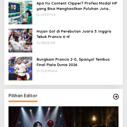
Apa Itu Content Clipper? Profesi Modal HP
yang Bisa Menghasilkan Puluhan Juta
Rupiah
Di LIFESTYLE
Hujan Gol di Perebutan Juara 3: Inggris
Tekuk Prancis 6-4!
Di HEADLINE
Bungkam Prancis 2-0, Spanyol Tembus
Final Piala Dunia 2026
Di OLAHRAGA
Pilihan Editor