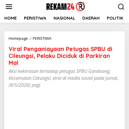
Lewati
ke
konten
HOME
PERISTIWA
NASIONAL
DAERAH
POLITIK
Viral
Homepage
/
PERISTIWA
Penganiayaan
Viral Penganiayaan Petugas SPBU di
Petugas
SPBU
Cileungsi, Pelaku Diciduk di Parkiran
di
Mal
Cileungsi,
Aksi kekerasan terhadap petugas SPBU Gandoang,
Pelaku
Diciduk
Kecamatan Cileungsi, viral di media sosial pada Jumat,
di
(8/5/2026) pagi
Parkiran
Mal