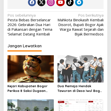
Navigasi
Pos sebelumnya
Pos berikutnya
Pesta Bebas Berselancar
Mahkota Binokasih Kembali
pos
2026: Gebrakan Dua Hari
Disorot, Bupati Bogor Ajak
di Pakansari dengan Tema
Warga Rawat Sejarah dan
‘Selamat Datang Kembali
Bijak Bermedsos
Jangan Lewatkan
Kejari Kabupaten Bogor
Dua Remaja Hendak
Periksa 8 Saksi Dugaan
Tawuran di Desa Iwul Bogor
Korupsi, Libatkan ASN
Diamankan Polsek Parung
Pemkab dan Pihak Swasta