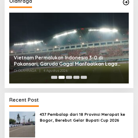
Olahraga
,
Vietnam Permalukan Indonesia 3-0 di
T
Pakansari, Garuda Gagal Manfaatkan Laga
5
Kandang
Di OLAHRAGA
|
4 Agustus 2026
Di
Recent Post
437 Pembalap dari 18 Provinsi Merapat ke
Bogor, Berebut Gelar Bupati Cup 2026