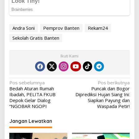
Andra Soni
Pemprov Banten
Rekam24
Sekolah Gratis Banten
Ikuti Kami
Navigasi
Pos sebelumnya
Pos berikutnya
Bedah Aturan Rumah
Puncak dan Bogor
pos
Ibadah, PELITA FKUB
Diprediksi Hujan Siang Ini:
Depok Gelar Dialog
Siapkan Payung dan
“NGOBAR NGOPI
Waspada Petir!
Jangan Lewatkan