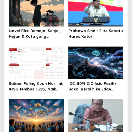
Novel Fiksi Remaja, Senja,
Prabowo Sindir Elite Sepatu
Hujan & Kata yang
Harus Kotor
Tertahan
Saham Paling Cuan Hari Ini,
IDC: 80% CIO Asia Pasifik
IHSG Tembus 6.225, Naik
Bakal Beralih ke Edge
0,63%! Astra Internasional
Computing demi GenAI
Melonjak 3%, Saham DEWA
pada 2027
Pimpin Transaksi Rp300
Miliar