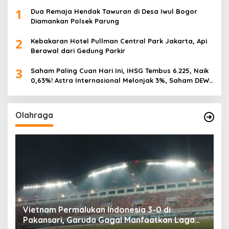
1
Dua Remaja Hendak Tawuran di Desa Iwul Bogor
Diamankan Polsek Parung
2
Kebakaran Hotel Pullman Central Park Jakarta, Api
Berawal dari Gedung Parkir
3
Saham Paling Cuan Hari Ini, IHSG Tembus 6.225, Naik
0,63%! Astra Internasional Melonjak 3%, Saham DEWA
Pimpin Transaksi Rp300 Miliar
Olahraga
,
Vietnam Permalukan Indonesia 3-0 di
T
Pakansari, Garuda Gagal Manfaatkan Laga
5