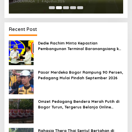
Kandang
Di OLAHRAGA
|
4 Agustus 2026
Di
Recent Post
Dedie Rachim Minta Kepastian
Pembangunan Terminal Baranangsiang ke
Kemenhub
Pasar Merdeka Bogor Rampung 90 Persen,
Pedagang Mulai Pindah September 2026
Omzet Pedagang Bendera Merah Putih di
Bogor Turun, Tergerus Belanja Online
Jelang HUT RI
Rahasia Thera Thai Sentul Bertahan di