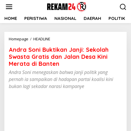
Lewati
ke
konten
HOME
PERISTIWA
NASIONAL
DAERAH
POLITIK
Andra
Homepage
/
HEADLINE
Soni
Andra Soni Buktikan Janji: Sekolah
Buktikan
Janji:
Swasta Gratis dan Jalan Desa Kini
Sekolah
Merata di Banten
Swasta
Andra Soni menegaskan bahwa janji politik yang
Gratis
dan
pernah ia sampaikan di hadapan partai koalisi kini
Jalan
bukan lagi sekadar narasi kampanye
Desa
Kini
Merata
di
Banten