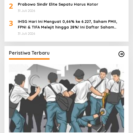
2
Prabowo Sindir Elite Sepatu Harus Kotor
31 Juli 2026
3
IHSG Hari Ini Menguat 0,66% ke 6.227, Saham PMII,
FPNI & TIFA Melejit hingga 28%! Ini Daftar Saham
Paling Cuan & Volume Tertinggi 31 Juli 2026
31 Juli 2026
Peristiwa Terbaru