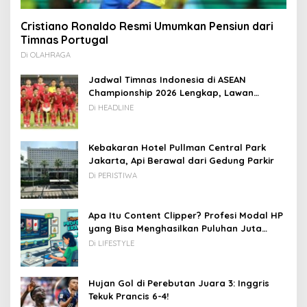
Cristiano Ronaldo Resmi Umumkan Pensiun dari
Timnas Portugal
Di OLAHRAGA
Jadwal Timnas Indonesia di ASEAN
Championship 2026 Lengkap, Lawan
Kamboja hingga Vietnam
Di HEADLINE
Kebakaran Hotel Pullman Central Park
Jakarta, Api Berawal dari Gedung Parkir
Di PERISTIWA
Apa Itu Content Clipper? Profesi Modal HP
yang Bisa Menghasilkan Puluhan Juta
Rupiah
Di LIFESTYLE
Hujan Gol di Perebutan Juara 3: Inggris
Tekuk Prancis 6-4!