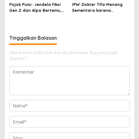
Pojok Puisi- Jendela Fiksi
IPW: Dokter Tifa Menang
Gen Z dan Alpa Bertemu,
Sementara karena
Dengan Segala Imaji, Asa,
Kelalaian Jaksa, Perkara
Impian Dan Cinta
Tetap Lanjut ke Persidanga
Tinggalkan Balasan
Alamat email Anda tidak akan dipublikasikan.
Ruas yang wajib
ditandai
*