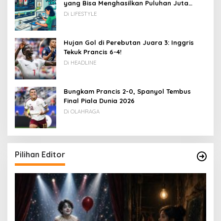
yang Bisa Menghasilkan Puluhan Juta
Rupiah
Di LIFESTYLE
Hujan Gol di Perebutan Juara 3: Inggris
Tekuk Prancis 6-4!
Di HEADLINE
Bungkam Prancis 2-0, Spanyol Tembus
Final Piala Dunia 2026
Di OLAHRAGA
Pilihan Editor