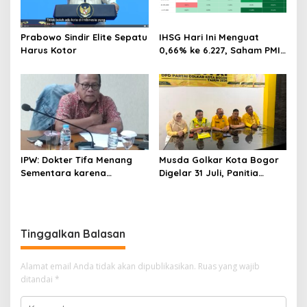
Prabowo Sindir Elite Sepatu
IHSG Hari Ini Menguat
Harus Kotor
0,66% ke 6.227, Saham PMII,
FPNI & TIFA Melejit hingga
28%! Ini Daftar Saham
Paling Cuan & Volume
Tertinggi 31 Juli 2026
IPW: Dokter Tifa Menang
Musda Golkar Kota Bogor
Sementara karena
Digelar 31 Juli, Panitia
Kelalaian Jaksa, Perkara
Tanggapi Isu Penolakan
Tetap Lanjut ke Persidanga
Bakal Calon
Tinggalkan Balasan
Alamat email Anda tidak akan dipublikasikan.
Ruas yang wajib
ditandai
*