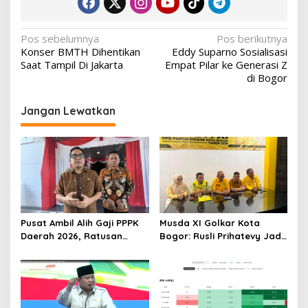
Navigasi
Pos sebelumnya
Pos berikutnya
Konser BMTH Dihentikan
Eddy Suparno Sosialisasi
pos
Saat Tampil Di Jakarta
Empat Pilar ke Generasi Z
di Bogor
Jangan Lewatkan
Pusat Ambil Alih Gaji PPPK
Musda XI Golkar Kota
Daerah 2026, Ratusan
Bogor: Rusli Prihatevy Jadi
Pemda Bisa Bernapas Lega
Calon Tunggal Ketua DPD