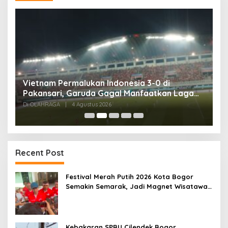
,
Vietnam Permalukan Indonesia 3-0 di
T
Pakansari, Garuda Gagal Manfaatkan Laga
5
Kandang
Di OLAHRAGA
|
4 Agustus 2026
Di
Recent Post
Festival Merah Putih 2026 Kota Bogor
Semakin Semarak, Jadi Magnet Wisatawan
hingga Dorong Ekonomi Lokal
Kebakaran SPBU Cilendek Bogor