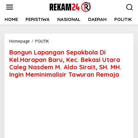
Lewati
ke
konten
HOME
PERISTIWA
NASIONAL
DAERAH
POLITIK
Bangun
Homepage
/
POLITIK
Lapangan
Bangun Lapangan Sepakbola Di
Sepakbola
Di
Kel.Harapan Baru, Kec. Bekasi Utara
Kel.Harapan
Caleg Nasdem M. Aldo Sirait, SH. MH.
Baru,
Ingin Meminimalisir Tawuran Remaja
Kec.
Bekasi
Utara
Caleg
Nasdem
M.
Aldo
Sirait,
SH.
MH.
Ingin