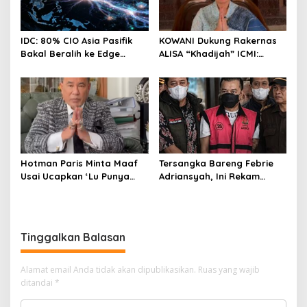
IDC: 80% CIO Asia Pasifik
KOWANI Dukung Rakernas
Bakal Beralih ke Edge
ALISA “Khadijah” ICMI:
Computing demi GenAI
Perkuat Peran Perempuan
pada 2027
Menuju Indonesia Emas
Hotman Paris Minta Maaf
Tersangka Bareng Febrie
Usai Ucapkan ‘Lu Punya
Adriansyah, Ini Rekam
Otak Enggak?’ kepada
Jejak Advokat Don Ritto
Wartawan
Tinggalkan Balasan
Alamat email Anda tidak akan dipublikasikan.
Ruas yang wajib
ditandai
*