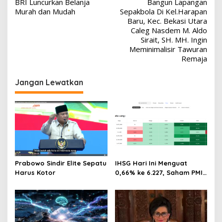
BRI Luncurkan Belanja
Bangun Lapangan
pos
Murah dan Mudah
Sepakbola Di Kel.Harapan
Baru, Kec. Bekasi Utara
Caleg Nasdem M. Aldo
Sirait, SH. MH. Ingin
Meminimalisir Tawuran
Remaja
Jangan Lewatkan
Prabowo Sindir Elite Sepatu
IHSG Hari Ini Menguat
Harus Kotor
0,66% ke 6.227, Saham PMII,
FPNI & TIFA Melejit hingga
28%! Ini Daftar Saham
Paling Cuan & Volume
Tertinggi 31 Juli 2026