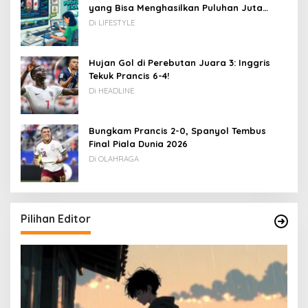
yang Bisa Menghasilkan Puluhan Juta
Rupiah
Di LIFESTYLE
Hujan Gol di Perebutan Juara 3: Inggris
Tekuk Prancis 6-4!
Di HEADLINE
Bungkam Prancis 2-0, Spanyol Tembus
Final Piala Dunia 2026
Di OLAHRAGA
Pilihan Editor