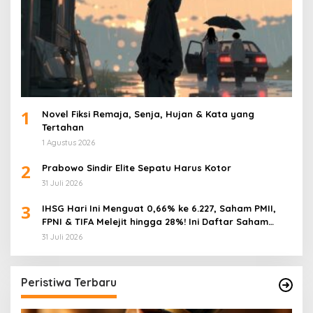
1
Novel Fiksi Remaja, Senja, Hujan & Kata yang
Tertahan
1 Agustus 2026
2
Prabowo Sindir Elite Sepatu Harus Kotor
31 Juli 2026
3
IHSG Hari Ini Menguat 0,66% ke 6.227, Saham PMII,
FPNI & TIFA Melejit hingga 28%! Ini Daftar Saham
Paling Cuan & Volume Tertinggi 31 Juli 2026
31 Juli 2026
Peristiwa Terbaru