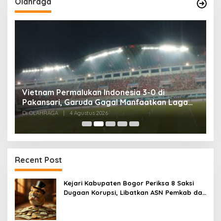
Olahraga
,
Vietnam Permalukan Indonesia 3-0 di
T
Pakansari, Garuda Gagal Manfaatkan Laga
5
Kandang
Di OLAHRAGA
|
4 Agustus 2026
Di
Recent Post
Kejari Kabupaten Bogor Periksa 8 Saksi
Dugaan Korupsi, Libatkan ASN Pemkab dan
Pihak Swasta