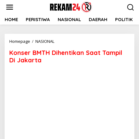
Lewati
ke
konten
HOME
PERISTIWA
NASIONAL
DAERAH
POLITIK
Konser
Homepage
/
NASIONAL
BMTH
Konser BMTH Dihentikan Saat Tampil
Dihentikan
Saat
Di Jakarta
Tampil
Di
Jakarta