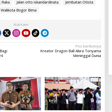
g Raka
Jalan otto iskandardinata
Jembatan Otista
Walikota Bogor Bima
Ikuti Kami
Pos berikutnya
 Bagi
Kreator Dragon Ball Akira Toriyama
24
Meninggal Dunia