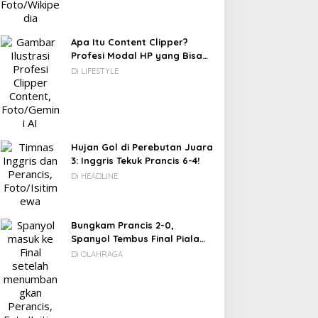
Apa Itu Content Clipper?
Profesi Modal HP yang Bisa
Menghasilkan Puluhan Juta
Di LIFESTYLE
Rupiah
Hujan Gol di Perebutan Juara
3: Inggris Tekuk Prancis 6-4!
Di HEADLINE
Bungkam Prancis 2-0,
Spanyol Tembus Final Piala
Dunia 2026
Di OLAHRAGA