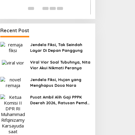
Menuju Porprov 
Di OLAHRAGA
|
1 Agus
Recent Post
Jendela Fiksi, Tak Seindah
Layar Di Depan Panggung
Viral Vior Soal Tubuhnya, Nita
Vior Akui Nikmati Peranya
Jendela Fiksi, Hujan yang
Menghapus Dosa Nara
Pusat Ambil Alih Gaji PPPK
Daerah 2026, Ratusan Pemda
Bisa Bernapas Lega