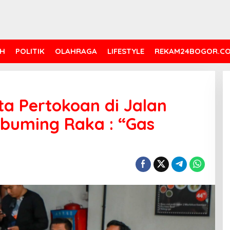
H
POLITIK
OLAHRAGA
LIFESTYLE
REKAM24BOGOR.C
a Pertokoan di Jalan
abuming Raka : “Gas