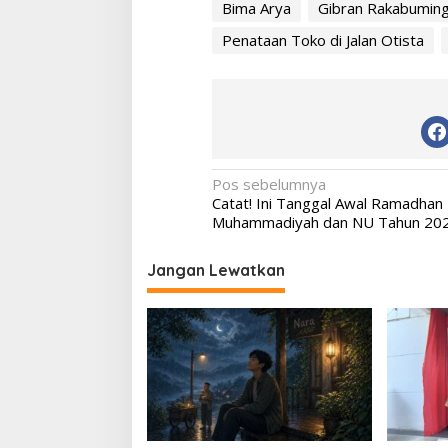
Bima Arya
Gibran Rakabumin
Penataan Toko di Jalan Otista
Navigasi
Pos sebelumnya
Catat! Ini Tanggal Awal Ramadhan
pos
Muhammadiyah dan NU Tahun 20
Jangan Lewatkan