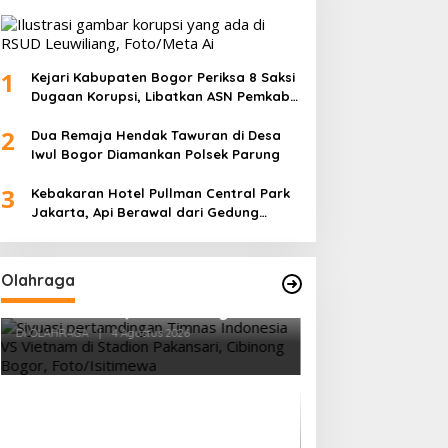
1
Kejari Kabupaten Bogor Periksa 8 Saksi
Dugaan Korupsi, Libatkan ASN Pemkab
dan Pihak Swasta
2
Dua Remaja Hendak Tawuran di Desa
Iwul Bogor Diamankan Polsek Parung
3
Kebakaran Hotel Pullman Central Park
Jakarta, Api Berawal dari Gedung
Parkir
Olahraga
Vietnam Permalukan Indonesia 3-
0 di Pakansari, Garuda Gagal
Manfaatkan Laga Kandang
Di OLAHRAGA
|
4 Agustus 2026
Tes Fisik Tahap I
Kesiapan 525 At