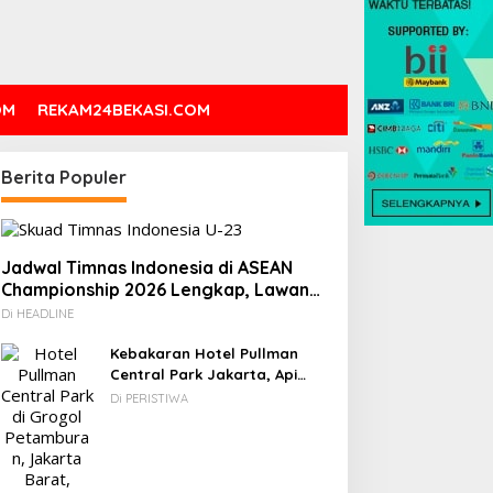
OM
REKAM24BEKASI.COM
Berita Populer
Jadwal Timnas Indonesia di ASEAN
Championship 2026 Lengkap, Lawan
Kamboja hingga Vietnam
Di HEADLINE
Kebakaran Hotel Pullman
Central Park Jakarta, Api
Berawal dari Gedung Parkir
Di PERISTIWA