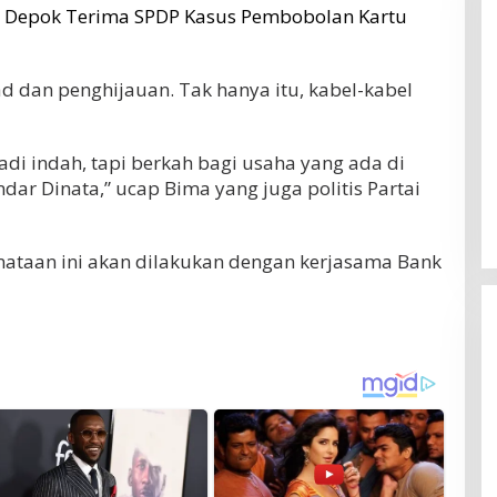
i Depok Terima SPDP Kasus Pembobolan Kartu
ad dan penghijauan. Tak hanya itu, kabel-kabel
adi indah, tapi berkah bagi usaha yang ada di
andar Dinata,” ucap Bima yang juga politis Partai
taan ini akan dilakukan dengan kerjasama Bank
Erick Thohir Minta Timnas
Indonesia Bangkit, Wajib Raih Poin
Lawan Singapura Usai Kalah 0-3
Di OLAHRAGA
|
4 Agustus 2026
dari Vietnam