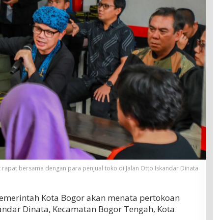
 rapat bersama dengan para penjual toko di Jalan Otto Iskandar Dinata
emerintah Kota Bogor akan menata pertokoan
kandar Dinata, Kecamatan Bogor Tengah, Kota