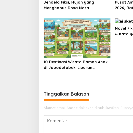
Jendela Fiksi, Hujan yang
Pusat Amb
Menghapus Dosa Nara
2026, Ra
Bernapa
Novel Fik
& Kata y
10 Destinasi Wisata Ramah Anak
di Jabodetabek: Liburan
Keluarga yang Menyegarkan dan
Penuh Makna
Tinggalkan Balasan
Alamat email Anda tidak akan dipublikasikan.
Ruas ya