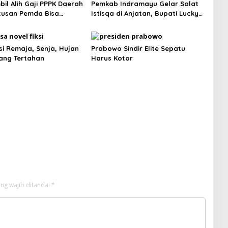
il Alih Gaji PPPK Daerah
Pemkab Indramayu Gelar Salat
tusan Pemda Bisa
Istisqa di Anjatan, Bupati Lucky
s Lega
Hakim Ajak Masyarakat Kuatkan
Ikhtiar Atasi Kekeringan
si Remaja, Senja, Hujan
Prabowo Sindir Elite Sepatu
ang Tertahan
Harus Kotor
ng wajib ditandai
*