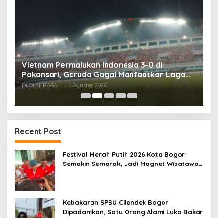
,
Vietnam Permalukan Indonesia 3-0 di
T
Pakansari, Garuda Gagal Manfaatkan Laga
5
Kandang
Di OLAHRAGA
|
4 Agustus 2026
Di
Recent Post
Festival Merah Putih 2026 Kota Bogor
Semakin Semarak, Jadi Magnet Wisatawan
hingga Dorong Ekonomi Lokal
Kebakaran SPBU Cilendek Bogor
Dipadamkan, Satu Orang Alami Luka Bakar