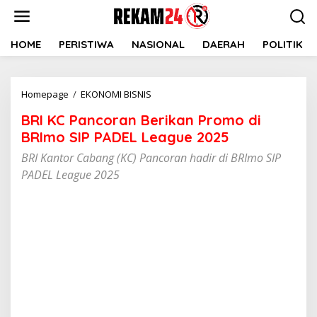
Lewati
ke
konten
HOME
PERISTIWA
NASIONAL
DAERAH
POLITIK
BRI
Homepage
/
EKONOMI BISNIS
KC
BRI KC Pancoran Berikan Promo di
Pancoran
Berikan
BRImo SIP PADEL League 2025
Promo
BRI Kantor Cabang (KC) Pancoran hadir di BRImo SIP
di
PADEL League 2025
BRImo
SIP
PADEL
League
2025