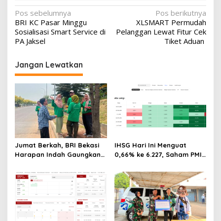
Navigasi
Pos sebelumnya
Pos berikutnya
BRI KC Pasar Minggu
XLSMART Permudah
pos
Sosialisasi Smart Service di
Pelanggan Lewat Fitur Cek
PA Jaksel
Tiket Aduan
Jangan Lewatkan
Jumat Berkah, BRI Bekasi
IHSG Hari Ini Menguat
Harapan Indah Gaungkan
0,66% ke 6.227, Saham PMII,
Semangat Berbagi
FPNI & TIFA Melejit hingga
28%! Ini Daftar Saham
Paling Cuan & Volume
Tertinggi 31 Juli 2026