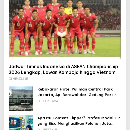
Jadwal Timnas Indonesia di ASEAN Championship
2026 Lengkap, Lawan Kamboja hingga Vietnam
Di HEADLINE
Kebakaran Hotel Pullman Central Park
Jakarta, Api Berawal dari Gedung Parkir
Di PERISTIWA
Apa Itu Content Clipper? Profesi Modal HP
yang Bisa Menghasilkan Puluhan Juta
Rupiah
Di LIFESTYLE