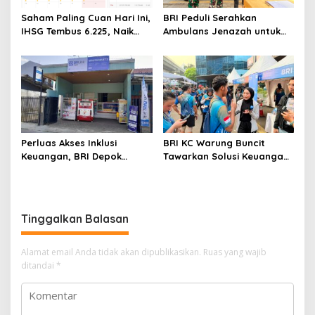
Saham Paling Cuan Hari Ini,
BRI Peduli Serahkan
IHSG Tembus 6.225, Naik
Ambulans Jenazah untuk
0,63%! Astra Internasional
RSAU dr. M. Hassan Toto
Melonjak 3%, Saham DEWA
Bogor
Pimpin Transaksi Rp300
Miliar
Perluas Akses Inklusi
BRI KC Warung Buncit
Keuangan, BRI Depok
Tawarkan Solusi Keuangan
Maksimalkan Agen BRILink
dan Layanan Langsung di
UMKM 5K Run
Tinggalkan Balasan
Alamat email Anda tidak akan dipublikasikan.
Ruas yang wajib
ditandai
*