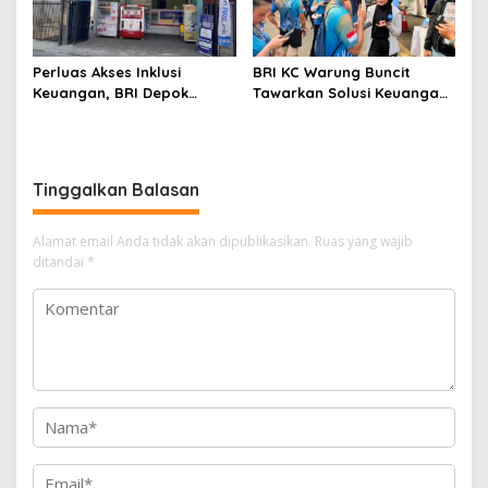
Perluas Akses Inklusi
BRI KC Warung Buncit
Keuangan, BRI Depok
Tawarkan Solusi Keuangan
Maksimalkan Agen BRILink
dan Layanan Langsung di
UMKM 5K Run
Tinggalkan Balasan
Alamat email Anda tidak akan dipublikasikan.
Ruas yang wajib
ditandai
*