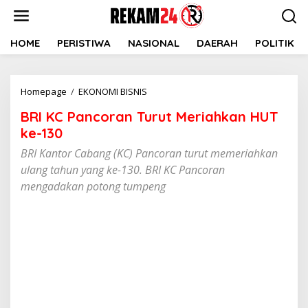
Lewati
ke
konten
HOME
PERISTIWA
NASIONAL
DAERAH
POLITIK
BRI
Homepage
/
EKONOMI BISNIS
KC
BRI KC Pancoran Turut Meriahkan HUT
Pancoran
Turut
ke-130
Meriahkan
BRI Kantor Cabang (KC) Pancoran turut memeriahkan
HUT
ulang tahun yang ke-130. BRI KC Pancoran
ke-
130
mengadakan potong tumpeng