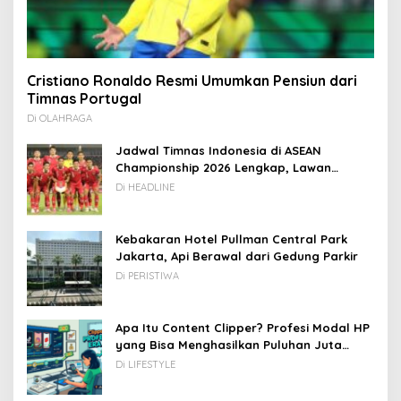
Cristiano Ronaldo Resmi Umumkan Pensiun dari
Timnas Portugal
Di OLAHRAGA
Jadwal Timnas Indonesia di ASEAN
Championship 2026 Lengkap, Lawan
Kamboja hingga Vietnam
Di HEADLINE
Kebakaran Hotel Pullman Central Park
Jakarta, Api Berawal dari Gedung Parkir
Di PERISTIWA
Apa Itu Content Clipper? Profesi Modal HP
yang Bisa Menghasilkan Puluhan Juta
Rupiah
Di LIFESTYLE