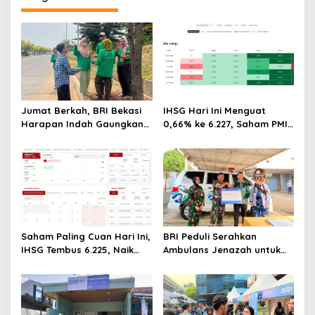
Jumat Berkah, BRI Bekasi
IHSG Hari Ini Menguat
Harapan Indah Gaungkan
0,66% ke 6.227, Saham PMII,
Semangat Berbagi
FPNI & TIFA Melejit hingga
28%! Ini Daftar Saham
Paling Cuan & Volume
Tertinggi 31 Juli 2026
Saham Paling Cuan Hari Ini,
BRI Peduli Serahkan
IHSG Tembus 6.225, Naik
Ambulans Jenazah untuk
0,63%! Astra Internasional
RSAU dr. M. Hassan Toto
Melonjak 3%, Saham DEWA
Bogor
Pimpin Transaksi Rp300
Miliar