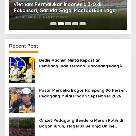
,
Vietnam Permalukan Indonesia 3-0 di
T
Pakansari, Garuda Gagal Manfaatkan Laga
5
Kandang
Di OLAHRAGA
|
4 Agustus 2026
Di
Recent Post
Dedie Rachim Minta Kepastian
Pembangunan Terminal Baranangsiang ke
Kemenhub
Pasar Merdeka Bogor Rampung 90 Persen,
Pedagang Mulai Pindah September 2026
Omzet Pedagang Bendera Merah Putih di
Bogor Turun, Tergerus Belanja Online
Jelang HUT RI