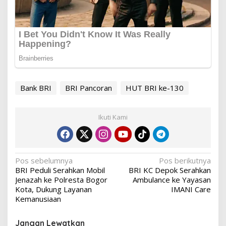
Bank BRI
BRI Pancoran
HUT BRI ke-130
Ikuti Kami
Navigasi
Pos sebelumnya
Pos berikutnya
BRI Peduli Serahkan Mobil
BRI KC Depok Serahkan
pos
Jenazah ke Polresta Bogor
Ambulance ke Yayasan
Kota, Dukung Layanan
IMANI Care
Kemanusiaan
Jangan Lewatkan