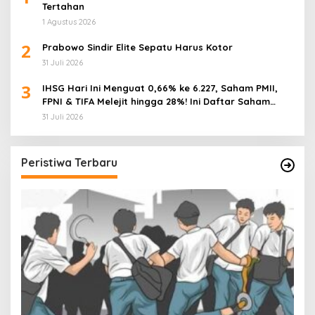
Tertahan
1 Agustus 2026
2
Prabowo Sindir Elite Sepatu Harus Kotor
31 Juli 2026
3
IHSG Hari Ini Menguat 0,66% ke 6.227, Saham PMII,
FPNI & TIFA Melejit hingga 28%! Ini Daftar Saham
Paling Cuan & Volume Tertinggi 31 Juli 2026
31 Juli 2026
Peristiwa Terbaru