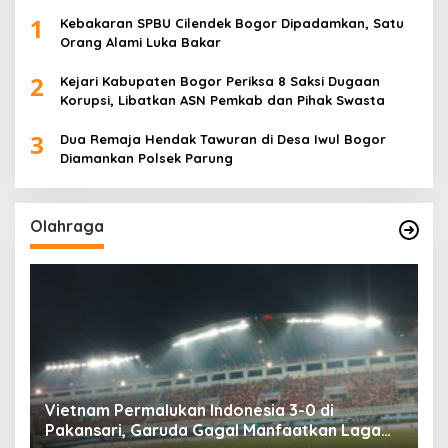
1
Kebakaran SPBU Cilendek Bogor Dipadamkan, Satu
Orang Alami Luka Bakar
2
Kejari Kabupaten Bogor Periksa 8 Saksi Dugaan
Korupsi, Libatkan ASN Pemkab dan Pihak Swasta
3
Dua Remaja Hendak Tawuran di Desa Iwul Bogor
Diamankan Polsek Parung
Olahraga
Tes Fisik Tahap II Jadi Tolok Ukur Kesiapan
H
525 Atlet Kota Bogor Menuju Porprov Jabar
G