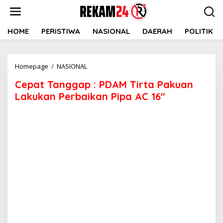
Lewati
ke
konten
HOME
PERISTIWA
NASIONAL
DAERAH
POLITIK
Cepat
Homepage
/
NASIONAL
Tanggap
Cepat Tanggap : PDAM Tirta Pakuan
:
PDAM
Lakukan Perbaikan Pipa AC 16″
Tirta
Pakuan
Lakukan
Perbaikan
Pipa
AC
16″