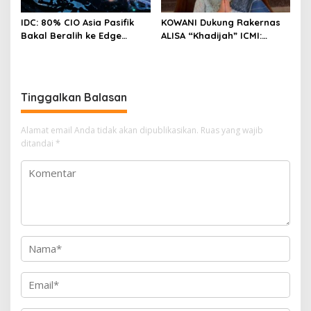
IDC: 80% CIO Asia Pasifik
KOWANI Dukung Rakernas
Bakal Beralih ke Edge
ALISA “Khadijah” ICMI:
Computing demi GenAI
Perkuat Peran Perempuan
pada 2027
Menuju Indonesia Emas
Tinggalkan Balasan
Alamat email Anda tidak akan dipublikasikan.
Ruas yang wajib
ditandai
*