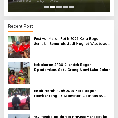
Di OLAHRAGA
|
1 Agustus 2026
Di
Recent Post
Festival Merah Putih 2026 Kota Bogor
Semakin Semarak, Jadi Magnet Wisatawan
hingga Dorong Ekonomi Lokal
Kebakaran SPBU Cilendek Bogor
Dipadamkan, Satu Orang Alami Luka Bakar
Kirab Merah Putih 2026 Kota Bogor
Membentang 1,5 Kilometer, Libatkan 60
Elemen Masyarakat
437 Pembalap dari 18 Provinsi Merapat ke