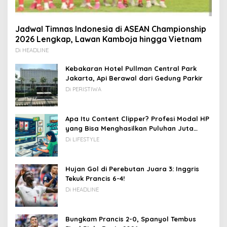
Jadwal Timnas Indonesia di ASEAN Championship
2026 Lengkap, Lawan Kamboja hingga Vietnam
Di HEADLINE
Kebakaran Hotel Pullman Central Park
Jakarta, Api Berawal dari Gedung Parkir
Di PERISTIWA
Apa Itu Content Clipper? Profesi Modal HP
yang Bisa Menghasilkan Puluhan Juta
Rupiah
Di LIFESTYLE
Hujan Gol di Perebutan Juara 3: Inggris
Tekuk Prancis 6-4!
Di HEADLINE
Bungkam Prancis 2-0, Spanyol Tembus