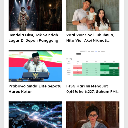
Jendela Fiksi, Tak Seindah
Viral Vior Soal Tubuhnya,
Layar Di Depan Panggung
Nita Vior Akui Nikmati
Peranya
Prabowo Sindir Elite Sepatu
IHSG Hari Ini Menguat
Harus Kotor
0,66% ke 6.227, Saham PMII,
FPNI & TIFA Melejit hingga
28%! Ini Daftar Saham
Paling Cuan & Volume
Tertinggi 31 Juli 2026