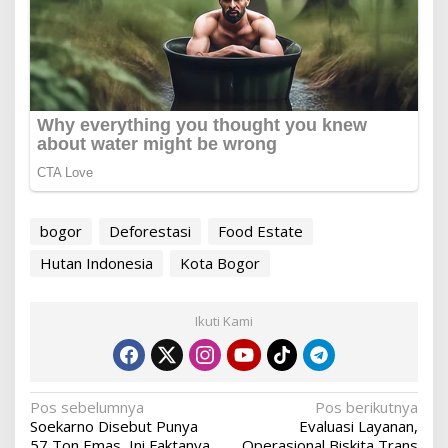
bogor
Deforestasi
Food Estate
Hutan Indonesia
Kota Bogor
Ikuti Kami
Navigasi
Pos sebelumnya
Pos berikutnya
Soekarno Disebut Punya
Evaluasi Layanan,
pos
57 Ton Emas, Ini Faktanya
Operasional Biskita Trans