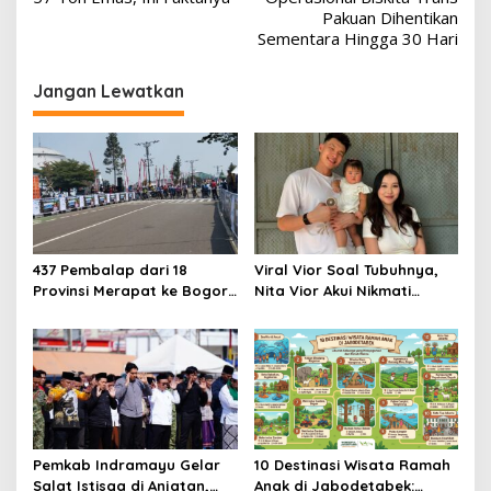
Pakuan Dihentikan
Sementara Hingga 30 Hari
Jangan Lewatkan
437 Pembalap dari 18
Viral Vior Soal Tubuhnya,
Provinsi Merapat ke Bogor,
Nita Vior Akui Nikmati
Berebut Gelar Bupati Cup
Peranya
2026
Pemkab Indramayu Gelar
10 Destinasi Wisata Ramah
Salat Istisqa di Anjatan,
Anak di Jabodetabek: