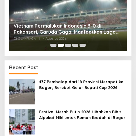
Tes Fisik Tahap II Jadi Tolok Ukur Kesiapan
H
525 Atlet Kota Bogor Menuju Porprov Jabar
G
Di OLAHRAGA
|
1 Agustus 2026
Di
Recent Post
437 Pembalap dari 18 Provinsi Merapat ke
Bogor, Berebut Gelar Bupati Cup 2026
Festival Merah Putih 2026 Hibahkan Bibit
Alpukat Miki untuk Rumah Ibadah di Bogor