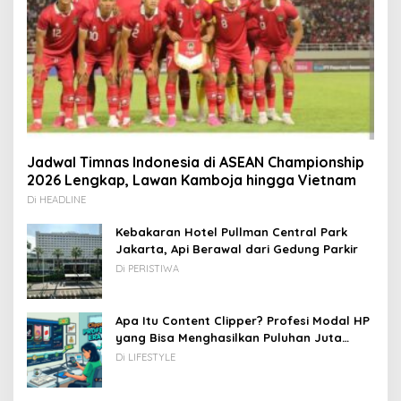
Jadwal Timnas Indonesia di ASEAN Championship
2026 Lengkap, Lawan Kamboja hingga Vietnam
Di HEADLINE
Kebakaran Hotel Pullman Central Park
Jakarta, Api Berawal dari Gedung Parkir
Di PERISTIWA
Apa Itu Content Clipper? Profesi Modal HP
yang Bisa Menghasilkan Puluhan Juta
Rupiah
Di LIFESTYLE