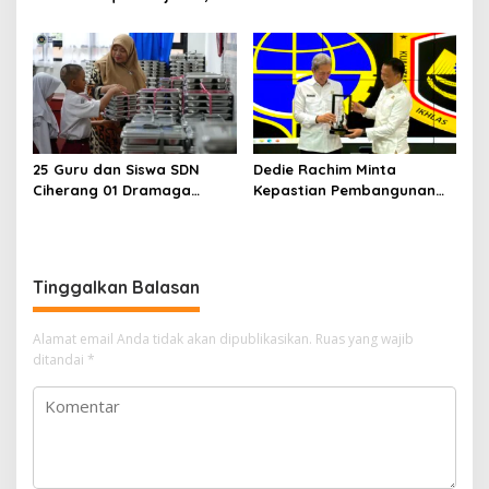
Bupati Lucky Hakim Ajak
Liburan Keluarga yang
Masyarakat Kuatkan
Menyegarkan dan Penuh
Ikhtiar Atasi Kekeringan
Makna
25 Guru dan Siswa SDN
Dedie Rachim Minta
Ciherang 01 Dramaga
Kepastian Pembangunan
Diduga Keracunan
Terminal Baranangsiang ke
Makanan Bergizi Gratis
Kemenhub
Tinggalkan Balasan
Alamat email Anda tidak akan dipublikasikan.
Ruas yang wajib
ditandai
*