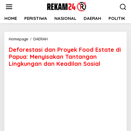
Lewati
ke
konten
HOME
PERISTIWA
NASIONAL
DAERAH
POLITIK
Deforestasi
Homepage
/
DAERAH
dan
Deforestasi dan Proyek Food Estate di
Proyek
Food
Papua: Menyisakan Tantangan
Estate
Lingkungan dan Keadilan Sosial
di
Papua:
Menyisakan
Tantangan
Lingkungan
dan
Keadilan
Sosial