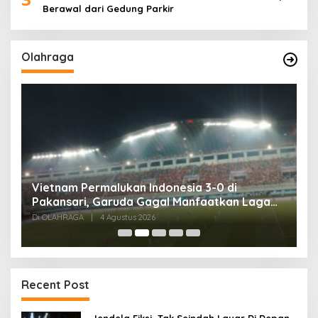
Berawal dari Gedung Parkir
Olahraga
,
Vietnam Permalukan Indonesia 3-0 di
T
Pakansari, Garuda Gagal Manfaatkan Laga
5
Kandang
Di OLAHRAGA
|
4 Agustus 2026
Di
Recent Post