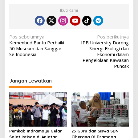
Ikuti Kami
Navigasi
Pos sebelumnya
Pos berikutnya
Kemenbud Bantu Perbaiki
IPB University Dorong
pos
50 Museum dan Sanggar
Sinergi Ekologi dan
Se Indonesia
Ekonomi dalam
Pengelolaan Kawasan
Puncak
Jangan Lewatkan
Pemkab Indramayu Gelar
25 Guru dan Siswa SDN
Salat Istisqa di Anjatan,
Ciherang 01 Dramaga