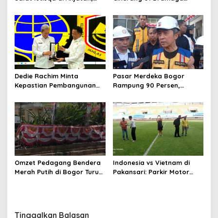
Bupati Lucky Hakim Ajak
Diduga Keracunan
Masyarakat Kuatkan
Makanan Bergizi Gratis
Ikhtiar Atasi Kekeringan
Dedie Rachim Minta
Pasar Merdeka Bogor
Kepastian Pembangunan
Rampung 90 Persen,
Terminal Baranangsiang ke
Pedagang Mulai Pindah
Kemenhub
September 2026
Omzet Pedagang Bendera
Indonesia vs Vietnam di
Merah Putih di Bogor Turun,
Pakansari: Parkir Motor
Tergerus Belanja Online
Dipusatkan di Lapangan
Jelang HUT RI
Panahan
Tinggalkan Balasan