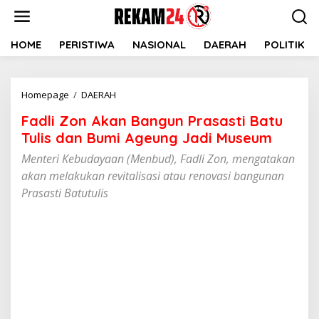
Lewati
ke
konten
HOME
PERISTIWA
NASIONAL
DAERAH
POLITIK
Fadli
Homepage
/
DAERAH
Zon
Fadli Zon Akan Bangun Prasasti Batu
Akan
Bangun
Tulis dan Bumi Ageung Jadi Museum
Prasasti
Menteri Kebudayaan (Menbud), Fadli Zon, mengatakan
Batu
akan melakukan revitalisasi atau renovasi bangunan
Tulis
dan
Prasasti Batutulis
Bumi
Ageung
Jadi
Museum