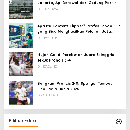
Jakarta, Api Berawal dari Gedung Parkir
Di PERISTIWA
Apa Itu Content Clipper? Profesi Modal HP
yang Bisa Menghasilkan Puluhan Juta
Rupiah
Di LIFESTYLE
Hujan Gol di Perebutan Juara 3: Inggris
Tekuk Prancis 6-4!
Di HEADLINE
Bungkam Prancis 2-0, Spanyol Tembus
Final Piala Dunia 2026
Di OLAHRAGA
Pilihan Editor