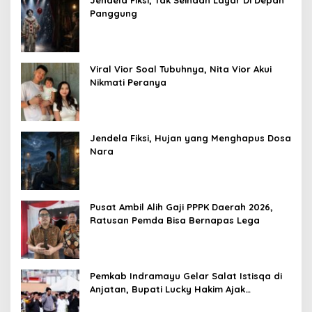
Jendela Fiksi, Tak Seindah Layar Di Depan
Panggung
Viral Vior Soal Tubuhnya, Nita Vior Akui
Nikmati Peranya
Jendela Fiksi, Hujan yang Menghapus Dosa
Nara
Pusat Ambil Alih Gaji PPPK Daerah 2026,
Ratusan Pemda Bisa Bernapas Lega
Pemkab Indramayu Gelar Salat Istisqa di
Anjatan, Bupati Lucky Hakim Ajak
Masyarakat Kuatkan Ikhtiar Atasi