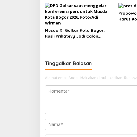
Prabowo 
Harus Ko
Musda XI Golkar Kota Bogor:
Rusli Prihatevy Jadi Calon
Tunggal Ketua DPD
Tinggalkan Balasan
Alamat email Anda tidak akan dipublikasikan.
Ruas ya