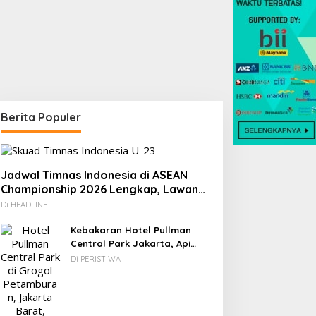
Berita Populer
Jadwal Timnas Indonesia di ASEAN
Championship 2026 Lengkap, Lawan
Kamboja hingga Vietnam
Di HEADLINE
Kebakaran Hotel Pullman
Central Park Jakarta, Api
Berawal dari Gedung Parkir
Di PERISTIWA