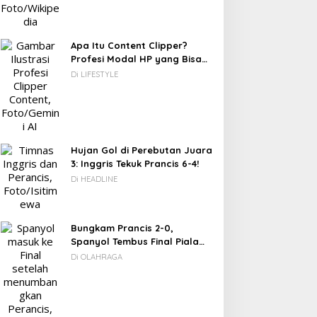
Apa Itu Content Clipper?
Profesi Modal HP yang Bisa
Menghasilkan Puluhan Juta
Di LIFESTYLE
Rupiah
Hujan Gol di Perebutan Juara
3: Inggris Tekuk Prancis 6-4!
Di HEADLINE
Bungkam Prancis 2-0,
Spanyol Tembus Final Piala
Dunia 2026
Di OLAHRAGA