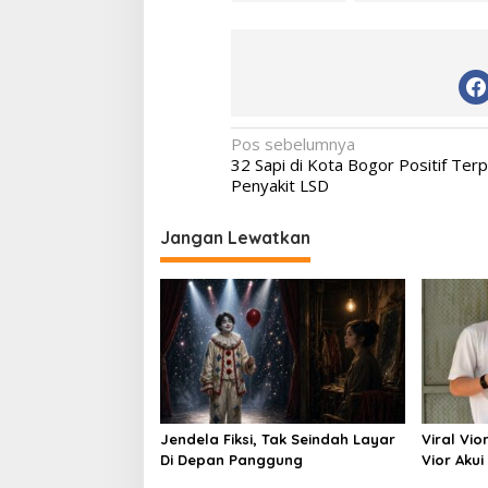
Navigasi
Pos sebelumnya
32 Sapi di Kota Bogor Positif Ter
pos
Penyakit LSD
Jangan Lewatkan
Jendela Fiksi, Tak Seindah Layar
Viral Vio
Di Depan Panggung
Vior Aku