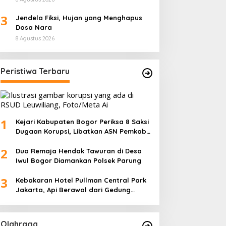
3
Jendela Fiksi, Hujan yang Menghapus
Dosa Nara
8 Agustus 2026
Peristiwa Terbaru
1
Kejari Kabupaten Bogor Periksa 8 Saksi
Dugaan Korupsi, Libatkan ASN Pemkab
dan Pihak Swasta
2
Dua Remaja Hendak Tawuran di Desa
Iwul Bogor Diamankan Polsek Parung
3
Kebakaran Hotel Pullman Central Park
Jakarta, Api Berawal dari Gedung
Parkir
Olahraga