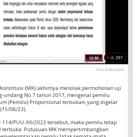
Foto Ilustrasi/ist
onstitusi (MK) akhirnya menolak permohonan uji
g-undang No 7 tahun 2017, mengenai pemilu
m (Pemilu) Proporsional terbukan, yang digelar
(15/06/23).
 114/PUU-XX/2022 tersebut, maka pemilu tetap
l terbuka. Putusuan MK mempertimbangkan
penyelenggaraan pemilu tidak semata-mata