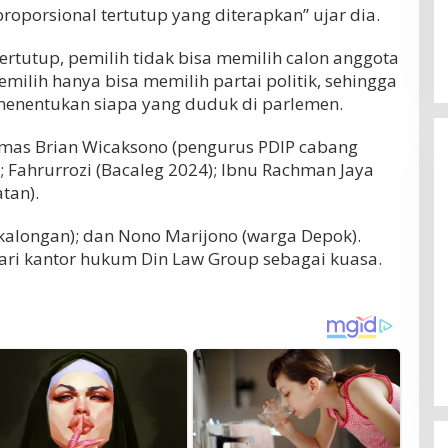
proporsional tertutup yang diterapkan” ujar dia.
ertutup, pemilih tidak bisa memilih calon anggota
emilih hanya bisa memilih partai politik, sehingga
menentukan siapa yang duduk di parlemen.
emas Brian Wicaksono (pengurus PDIP cabang
 Fahrurrozi (Bacaleg 2024); Ibnu Rachman Jaya
tan).
kalongan); dan Nono Marijono (warga Depok).
ri kantor hukum Din Law Group sebagai kuasa.
Erick Thohir Minta Timnas
Indonesia Bangkit, Wajib Raih Poin