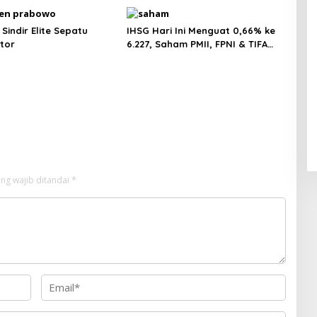
Sindir Elite Sepatu
IHSG Hari Ini Menguat 0,66% ke
tor
6.227, Saham PMII, FPNI & TIFA
Melejit hingga 28%! Ini Daftar
Saham Paling Cuan & Volume
Tertinggi 31 Juli 2026
ng wajib ditandai
*