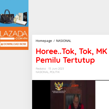
Horee..Tok,
Homepage
/
NASIONAL
Tok,
Horee..Tok, Tok, MK
MK
Resmi
Pemilu Tertutup
Tolak
Sistem
Pemilu
Redaksi
15 Juni 2023
NASIONAL
,
POLITIK
Tertutup