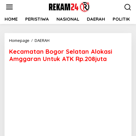
Lewati
ke
konten
HOME
PERISTIWA
NASIONAL
DAERAH
POLITIK
Kecamatan
Homepage
/
DAERAH
Bogor
Kecamatan Bogor Selatan Alokasi
Selatan
Alokasi
Amggaran Untuk ATK Rp.208juta
Amggaran
Untuk
ATK
Rp.208juta