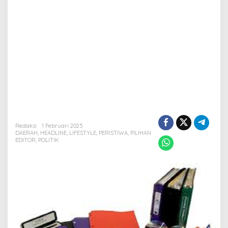
Redaksi
1 Februari 2025
DAERAH
,
HEADLINE
,
LIFESTYLE
,
PERISTIWA
,
PILIHAN
EDITOR
,
POLITIK