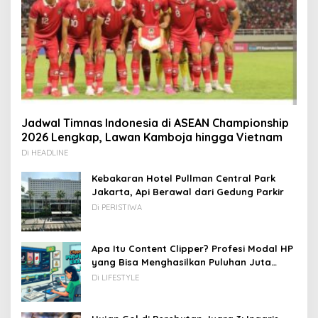
Jadwal Timnas Indonesia di ASEAN Championship
2026 Lengkap, Lawan Kamboja hingga Vietnam
Di HEADLINE
Kebakaran Hotel Pullman Central Park
Jakarta, Api Berawal dari Gedung Parkir
Di PERISTIWA
Apa Itu Content Clipper? Profesi Modal HP
yang Bisa Menghasilkan Puluhan Juta
Rupiah
Di LIFESTYLE