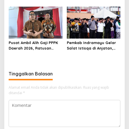
Peranya
Pusat Ambil Alih Gaji PPPK
Pemkab Indramayu Gelar
Daerah 2026, Ratusan
Salat Istisqa di Anjatan,
Pemda Bisa Bernapas Lega
Bupati Lucky Hakim Ajak
Masyarakat Kuatkan
Ikhtiar Atasi Kekeringan
Tinggalkan Balasan
Alamat email Anda tidak akan dipublikasikan.
Ruas yang wajib
ditandai
*