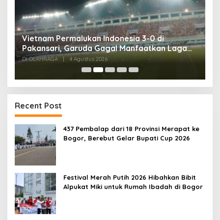
,
Vietnam Permalukan Indonesia 3-0 di
T
Pakansari, Garuda Gagal Manfaatkan Laga
5
Kandang
Di OLAHRAGA
|
4 Agustus 2026
Di
Recent Post
437 Pembalap dari 18 Provinsi Merapat ke
Bogor, Berebut Gelar Bupati Cup 2026
Festival Merah Putih 2026 Hibahkan Bibit
Alpukat Miki untuk Rumah Ibadah di Bogor