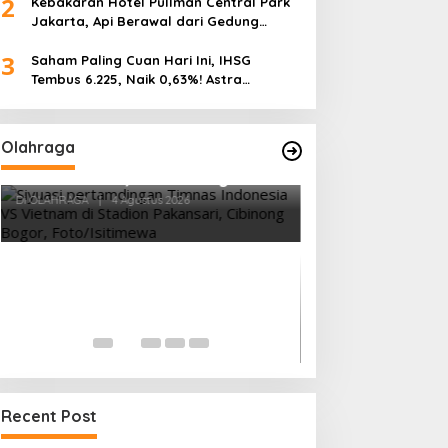
2
Kebakaran Hotel Pullman Central Park
Jakarta, Api Berawal dari Gedung
Parkir
3
Saham Paling Cuan Hari Ini, IHSG
Tembus 6.225, Naik 0,63%! Astra
Internasional Melonjak 3%, Saham DEWA
Pimpin Transaksi Rp300 Miliar
Olahraga
Vietnam Permalukan Indonesia 3-
0 di Pakansari, Garuda Gagal
Manfaatkan Laga Kandang
Di OLAHRAGA
|
4 Agustus 2026
Tes Fisik Tahap I
Kesiapan 525 At
Menuju Porprov 
Di OLAHRAGA
|
1 Agus
Recent Post