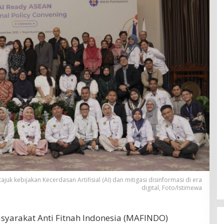
k kebijakan Kecerdasan Artifisial (AI) dan mitigasi disinformasi di era
digital, Foto/Istimewa
syarakat Anti Fitnah Indonesia (MAFINDO)