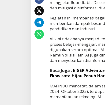
menggelar Roundtable Discussi
dan mitigasi disinformasi di e
Kegiatan ini membahas baga
memberikan dampak besar da
pendidikan dan industri.
AI kini tidak hanya menjadi t
proses belajar-mengajar, mana
digunakan secara optimal, A
Namun di sisi lain, AI juga 
dan menyebarkan disinforma
Baca Juga :
EIGER Adventur
Ekowisata Hijau Penuh Ha
MAFINDO mencatat, dalam sa
2024–Oktober 2025), terdapat
memanfaatkan teknologi AI.