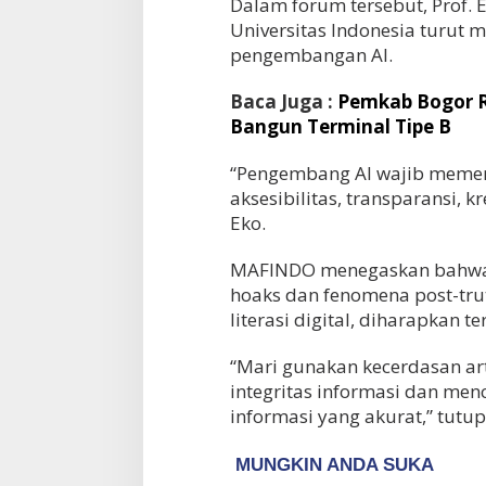
Dalam forum tersebut, Prof. 
Universitas Indonesia turut
pengembangan AI.
Baca Juga :
Pemkab Bogor R
Bangun Terminal Tipe B
“Pengembang AI wajib memenu
aksesibilitas, transparansi, k
Eko.
MAFINDO menegaskan bahwa AI
hoaks dan fenomena post-trut
literasi digital, diharapkan t
“Mari gunakan kecerdasan ar
integritas informasi dan me
informasi yang akurat,” tutup 