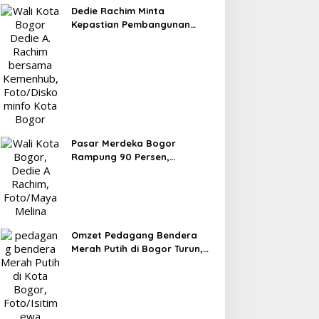
Dedie Rachim Minta
Kepastian Pembangunan
Terminal Baranangsiang ke
Kemenhub
Pasar Merdeka Bogor
Rampung 90 Persen,
Pedagang Mulai Pindah
September 2026
Omzet Pedagang Bendera
Merah Putih di Bogor Turun,
Tergerus Belanja Online
Jelang HUT RI