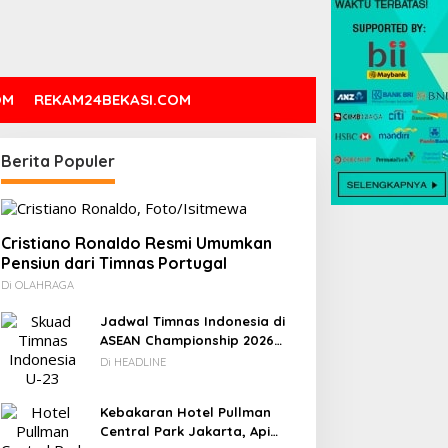
OM
REKAM24BEKASI.COM
Berita Populer
Cristiano Ronaldo Resmi Umumkan
Pensiun dari Timnas Portugal
Di OLAHRAGA
Jadwal Timnas Indonesia di
ASEAN Championship 2026
Lengkap, Lawan Kamboja
Di HEADLINE
hingga Vietnam
Kebakaran Hotel Pullman
Central Park Jakarta, Api