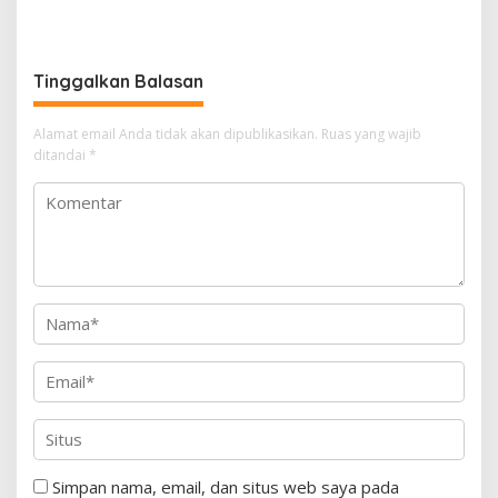
Otak Enggak?’ kepada
Jejak Advokat Don Ritto
Wartawan
Tinggalkan Balasan
Alamat email Anda tidak akan dipublikasikan.
Ruas yang wajib
ditandai
*
Simpan nama, email, dan situs web saya pada