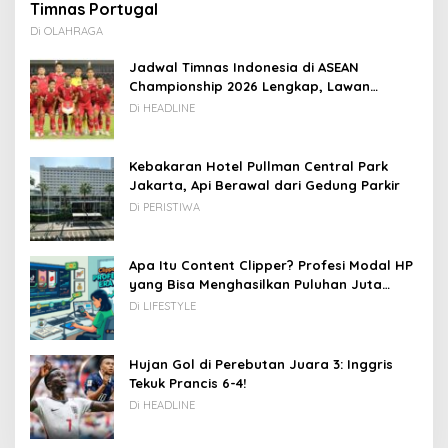
Timnas Portugal
Di OLAHRAGA
Jadwal Timnas Indonesia di ASEAN
Championship 2026 Lengkap, Lawan
Kamboja hingga Vietnam
Di HEADLINE
Kebakaran Hotel Pullman Central Park
Jakarta, Api Berawal dari Gedung Parkir
Di PERISTIWA
Apa Itu Content Clipper? Profesi Modal HP
yang Bisa Menghasilkan Puluhan Juta
Rupiah
Di LIFESTYLE
Hujan Gol di Perebutan Juara 3: Inggris
Tekuk Prancis 6-4!
Di HEADLINE