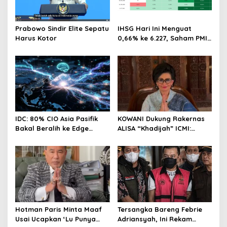
Prabowo Sindir Elite Sepatu
IHSG Hari Ini Menguat
Harus Kotor
0,66% ke 6.227, Saham PMII,
FPNI & TIFA Melejit hingga
28%! Ini Daftar Saham
Paling Cuan & Volume
Tertinggi 31 Juli 2026
IDC: 80% CIO Asia Pasifik
KOWANI Dukung Rakernas
Bakal Beralih ke Edge
ALISA “Khadijah” ICMI:
Computing demi GenAI
Perkuat Peran Perempuan
pada 2027
Menuju Indonesia Emas
Hotman Paris Minta Maaf
Tersangka Bareng Febrie
Usai Ucapkan ‘Lu Punya
Adriansyah, Ini Rekam