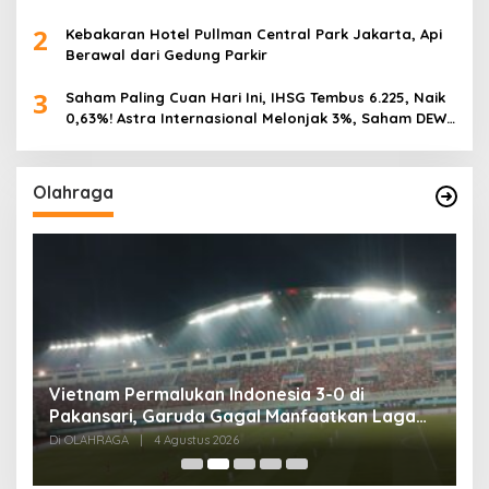
2
Kebakaran Hotel Pullman Central Park Jakarta, Api
Berawal dari Gedung Parkir
3
Saham Paling Cuan Hari Ini, IHSG Tembus 6.225, Naik
0,63%! Astra Internasional Melonjak 3%, Saham DEWA
Pimpin Transaksi Rp300 Miliar
Olahraga
,
Vietnam Permalukan Indonesia 3-0 di
T
Pakansari, Garuda Gagal Manfaatkan Laga
5
Kandang
Di OLAHRAGA
|
4 Agustus 2026
Di