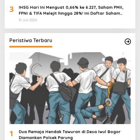
3
IHSG Hari Ini Menguat 0,66% ke 6.227, Saham PMII,
FPNI & TIFA Melejit hingga 28%! Ini Daftar Saham
Paling Cuan & Volume Tertinggi 31 Juli 2026
31 Juli 2026
Peristiwa Terbaru
1
Dua Remaja Hendak Tawuran di Desa Iwul Bogor
Diamankan Polsek Parung