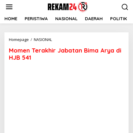
Lewati
ke
konten
HOME
PERISTIWA
NASIONAL
DAERAH
POLITIK
Momen
Homepage
/
NASIONAL
Terakhir
Momen Terakhir Jabatan Bima Arya di
Jabatan
Bima
HJB 541
Arya
di
HJB
541