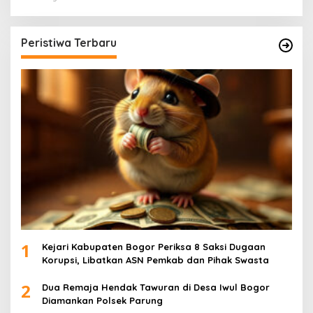
Peristiwa Terbaru
1
Kejari Kabupaten Bogor Periksa 8 Saksi Dugaan
Korupsi, Libatkan ASN Pemkab dan Pihak Swasta
2
Dua Remaja Hendak Tawuran di Desa Iwul Bogor
Diamankan Polsek Parung