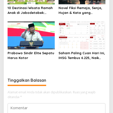
10 Destinasi Wisata Ramah
Novel Fiksi Remaja, Senja,
Anak di Jabodetabek:
Hujan & Kata yang
Liburan Keluarga yang
Tertahan
Menyegarkan dan Penuh
Makna
Prabowo Sindir Elite Sepatu
Saham Paling Cuan Hari Ini,
Harus Kotor
IHSG Tembus 6.225, Naik
0,63%! Astra Internasional
Melonjak 3%, Saham DEWA
Pimpin Transaksi Rp300
Miliar
Tinggalkan Balasan
Alamat email Anda tidak akan dipublikasikan.
Ruas yang wajib
ditandai
*