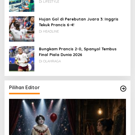
Rupiah
Di LIFESTYLE
Hujan Gol di Perebutan Juara 3: Inggris
Tekuk Prancis 6-4!
Di HEADLINE
Bungkam Prancis 2-0, Spanyol Tembus
Final Piala Dunia 2026
Di OLAHRAGA
Pilihan Editor