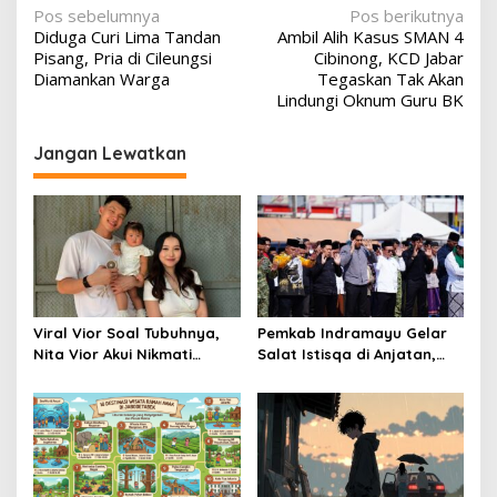
Navigasi
Pos sebelumnya
Pos berikutnya
Diduga Curi Lima Tandan
Ambil Alih Kasus SMAN 4
pos
Pisang, Pria di Cileungsi
Cibinong, KCD Jabar
Diamankan Warga
Tegaskan Tak Akan
Lindungi Oknum Guru BK
Jangan Lewatkan
Viral Vior Soal Tubuhnya,
Pemkab Indramayu Gelar
Nita Vior Akui Nikmati
Salat Istisqa di Anjatan,
Peranya
Bupati Lucky Hakim Ajak
Masyarakat Kuatkan
Ikhtiar Atasi Kekeringan