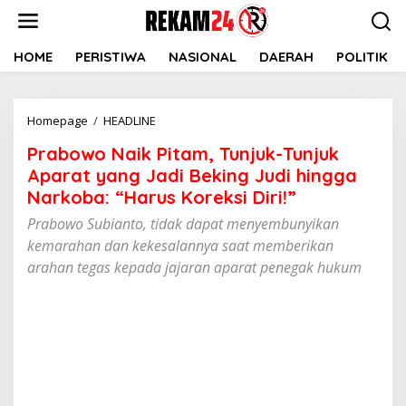
Lewati
ke
konten
HOME
PERISTIWA
NASIONAL
DAERAH
POLITIK
Prabowo
Homepage
/
HEADLINE
Naik
Prabowo Naik Pitam, Tunjuk-Tunjuk
Pitam,
Tunjuk-
Aparat yang Jadi Beking Judi hingga
Tunjuk
Narkoba: “Harus Koreksi Diri!”
Aparat
Prabowo Subianto, tidak dapat menyembunyikan
yang
Jadi
kemarahan dan kekesalannya saat memberikan
Beking
arahan tegas kepada jajaran aparat penegak hukum
Judi
hingga
Narkoba:
"Harus
Koreksi
Diri!"