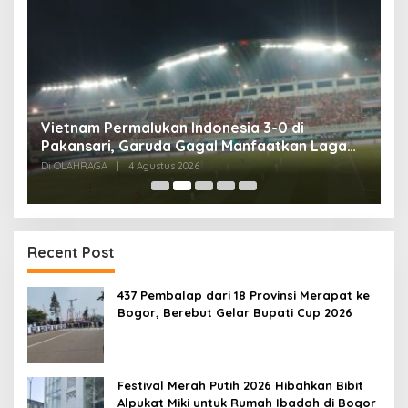
,
Vietnam Permalukan Indonesia 3-0 di
T
Pakansari, Garuda Gagal Manfaatkan Laga
5
Kandang
Di OLAHRAGA
|
4 Agustus 2026
Di
Recent Post
437 Pembalap dari 18 Provinsi Merapat ke
Bogor, Berebut Gelar Bupati Cup 2026
Festival Merah Putih 2026 Hibahkan Bibit
Alpukat Miki untuk Rumah Ibadah di Bogor