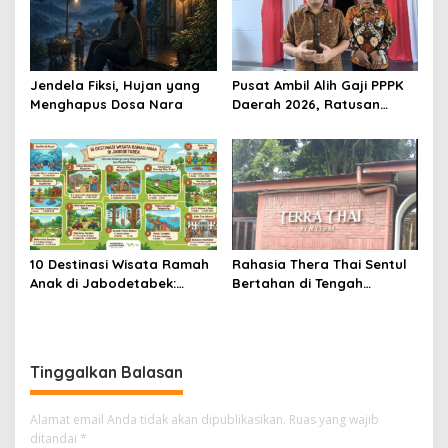
Jendela Fiksi, Hujan yang
Pusat Ambil Alih Gaji PPPK
Menghapus Dosa Nara
Daerah 2026, Ratusan
Pemda Bisa Bernapas Lega
10 Destinasi Wisata Ramah
Rahasia Thera Thai Sentul
Anak di Jabodetabek:
Bertahan di Tengah
Liburan Keluarga yang
Persaingan Kuliner,
Menyegarkan dan Penuh
Konsisten Sajikan Rasa Asli
Makna
Thailand
Tinggalkan Balasan
Alamat email Anda tidak akan dipublikasikan.
Ruas yang wajib
ditandai
*