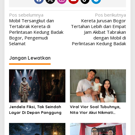
Navigasi
Pos sebelumnya
Pos berikutnya
Mobil Tersangkut dan
Kereta Jurusan Bogor
pos
Tertabrak Kereta di
Tertahan Lebih dari Empat
Perlintasan Kedung Badak
Jam Akibat Tabrakan
Bogor, Pengemudi
dengan Mobil di
Selamat
Perlintasan Kedung Badak
Jangan Lewatkan
Jendela Fiksi, Tak Seindah
Viral Vior Soal Tubuhnya,
Layar Di Depan Panggung
Nita Vior Akui Nikmati
Peranya