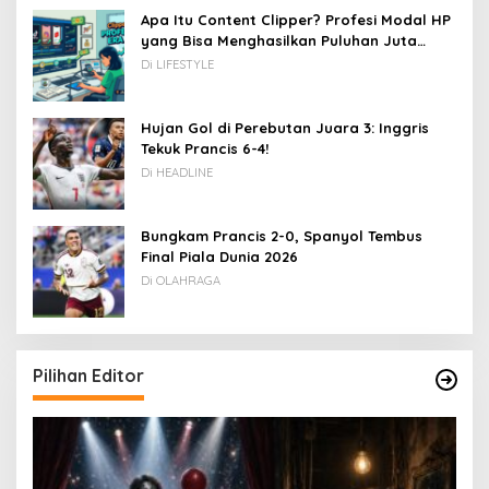
Apa Itu Content Clipper? Profesi Modal HP
yang Bisa Menghasilkan Puluhan Juta
Rupiah
Di LIFESTYLE
Hujan Gol di Perebutan Juara 3: Inggris
Tekuk Prancis 6-4!
Di HEADLINE
Bungkam Prancis 2-0, Spanyol Tembus
Final Piala Dunia 2026
Di OLAHRAGA
Pilihan Editor