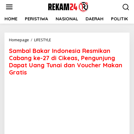
Lewati
ke
konten
HOME
PERISTIWA
NASIONAL
DAERAH
POLITIK
Sambal
Homepage
/
LIFESTYLE
Bakar
Sambal Bakar Indonesia Resmikan
Indonesia
Resmikan
Cabang ke-27 di Cikeas, Pengunjung
Cabang
Dapat Uang Tunai dan Voucher Makan
ke-
Gratis
27
di
Cikeas,
Pengunjung
Dapat
Uang
Tunai
dan
Voucher
Makan
Gratis