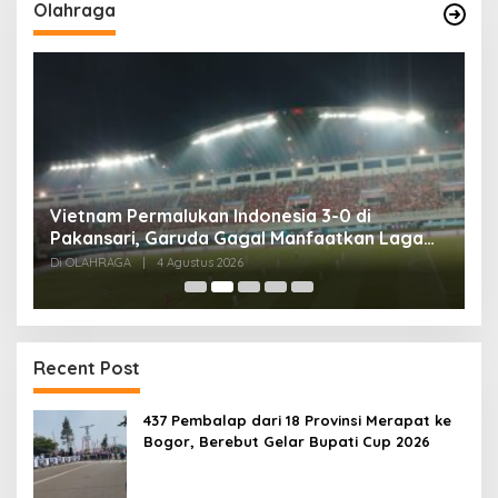
Olahraga
,
Vietnam Permalukan Indonesia 3-0 di
T
Pakansari, Garuda Gagal Manfaatkan Laga
5
Kandang
Di OLAHRAGA
|
4 Agustus 2026
Di
Recent Post
437 Pembalap dari 18 Provinsi Merapat ke
Bogor, Berebut Gelar Bupati Cup 2026