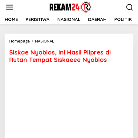
Lewati
ke
konten
HOME
PERISTIWA
NASIONAL
DAERAH
POLITIK
Siskae
Homepage
/
NASIONAL
Nyoblos,
Siskae Nyoblos, Ini Hasil Pilpres di
Ini
Hasil
Rutan Tempat Siskaeee Nyoblos
Pilpres
di
Rutan
Tempat
Siskaeee
Nyoblos