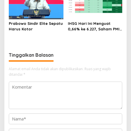
Prabowo Sindir Elite Sepatu
IHSG Hari Ini Menguat
Harus Kotor
0,66% ke 6.227, Saham PMII,
FPNI & TIFA Melejit hingga
28%! Ini Daftar Saham
Paling Cuan & Volume
Tertinggi 31 Juli 2026
Tinggalkan Balasan
Alamat email Anda tidak akan dipublikasikan.
Ruas yang wajib
ditandai
*