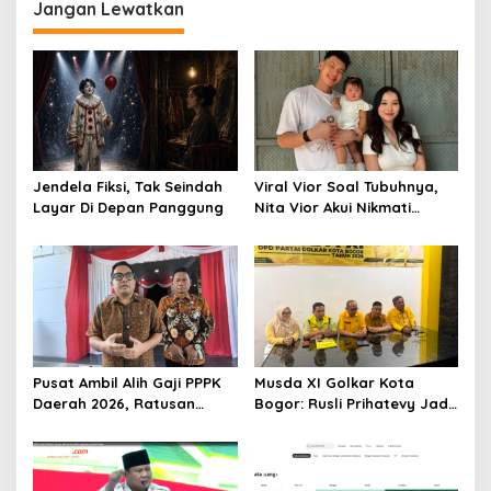
Jangan Lewatkan
Jendela Fiksi, Tak Seindah
Viral Vior Soal Tubuhnya,
Layar Di Depan Panggung
Nita Vior Akui Nikmati
Peranya
Pusat Ambil Alih Gaji PPPK
Musda XI Golkar Kota
Daerah 2026, Ratusan
Bogor: Rusli Prihatevy Jadi
Pemda Bisa Bernapas Lega
Calon Tunggal Ketua DPD