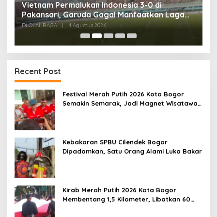
,
Vietnam Permalukan Indonesia 3-0 di
T
Pakansari, Garuda Gagal Manfaatkan Laga
5
Kandang
Di OLAHRAGA
|
4 Agustus 2026
Di
Recent Post
Festival Merah Putih 2026 Kota Bogor
Semakin Semarak, Jadi Magnet Wisatawan
hingga Dorong Ekonomi Lokal
Kebakaran SPBU Cilendek Bogor
Dipadamkan, Satu Orang Alami Luka Bakar
Kirab Merah Putih 2026 Kota Bogor
Membentang 1,5 Kilometer, Libatkan 60
Elemen Masyarakat