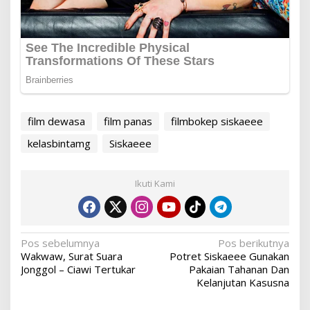
film dewasa
film panas
filmbokep siskaeee
kelasbintamg
Siskaeee
Ikuti Kami
Navigasi
Pos sebelumnya
Pos berikutnya
Wakwaw, Surat Suara
Potret Siskaeee Gunakan
pos
Jonggol – Ciawi Tertukar
Pakaian Tahanan Dan
Kelanjutan Kasusna