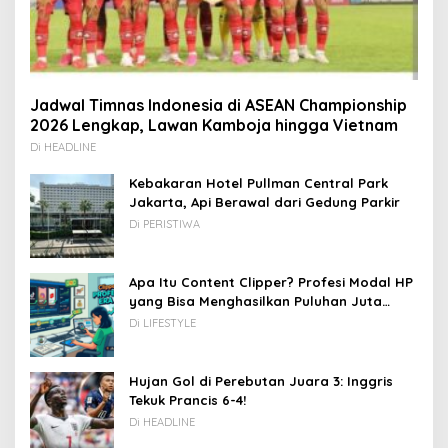
Jadwal Timnas Indonesia di ASEAN Championship
2026 Lengkap, Lawan Kamboja hingga Vietnam
Di HEADLINE
Kebakaran Hotel Pullman Central Park
Jakarta, Api Berawal dari Gedung Parkir
Di PERISTIWA
Apa Itu Content Clipper? Profesi Modal HP
yang Bisa Menghasilkan Puluhan Juta
Rupiah
Di LIFESTYLE
Hujan Gol di Perebutan Juara 3: Inggris
Tekuk Prancis 6-4!
Di HEADLINE