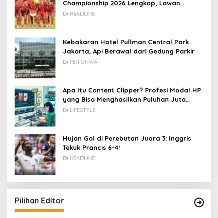
Championship 2026 Lengkap, Lawan
Kamboja hingga Vietnam
Di HEADLINE
Kebakaran Hotel Pullman Central Park
Jakarta, Api Berawal dari Gedung Parkir
Di PERISTIWA
Apa Itu Content Clipper? Profesi Modal HP
yang Bisa Menghasilkan Puluhan Juta
Rupiah
Di LIFESTYLE
Hujan Gol di Perebutan Juara 3: Inggris
Tekuk Prancis 6-4!
Di HEADLINE
Pilihan Editor