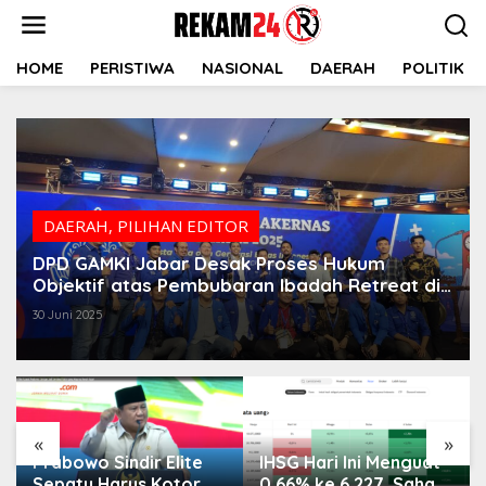
Lewati
ke
konten
HOME
PERISTIWA
NASIONAL
DAERAH
POLITIK
DAERAH
,
PILIHAN EDITOR
DPD GAMKI Jabar Desak Proses Hukum
Objektif atas Pembubaran Ibadah Retreat di
Cidahu
30 Juni 2025
«
»
Prabowo Sindir Elite
IHSG Hari Ini Menguat
Sepatu Harus Kotor
0,66% ke 6.227, Saham