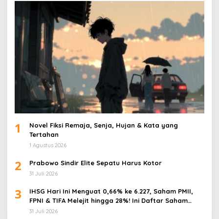
1
Novel Fiksi Remaja, Senja, Hujan & Kata yang
Tertahan
1 Agustus 2026
2
Prabowo Sindir Elite Sepatu Harus Kotor
31 Juli 2026
3
IHSG Hari Ini Menguat 0,66% ke 6.227, Saham PMII,
FPNI & TIFA Melejit hingga 28%! Ini Daftar Saham
Paling Cuan & Volume Tertinggi 31 Juli 2026
31 Juli 2026