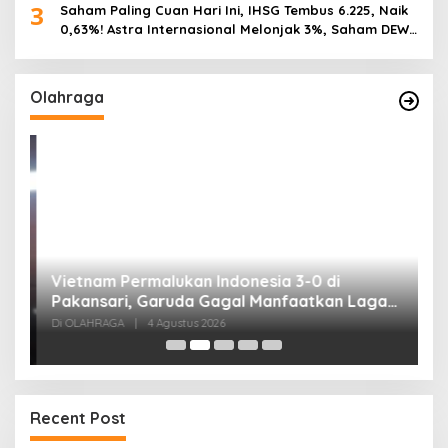
3
Saham Paling Cuan Hari Ini, IHSG Tembus 6.225, Naik
0,63%! Astra Internasional Melonjak 3%, Saham DEWA
Pimpin Transaksi Rp300 Miliar
Olahraga
,
Vietnam Permalukan Indonesia 3-0 di
T
Pakansari, Garuda Gagal Manfaatkan Laga
5
Kandang
Di OLAHRAGA
|
4 Agustus 2026
Di
Recent Post