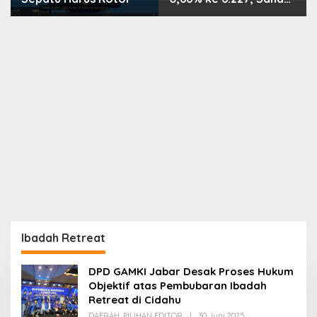
PMII, FPNI & TIFA
Melejit hingga 28%! Ini
Daftar Saham Paling
Cuan & Volume
Tertinggi 31 Juli 2026
Ibadah Retreat
DPD GAMKI Jabar Desak Proses Hukum
Objektif atas Pembubaran Ibadah
Retreat di Cidahu
Oleh
DAERAH
,
PILIHAN EDITOR
|
30 Juni 2025