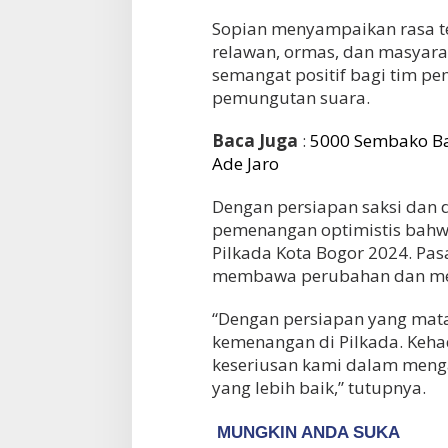
Sopian menyampaikan rasa te
relawan, ormas, dan masyara
semangat positif bagi tim p
pemungutan suara.
Baca Juga
:
5000 Sembako Ba
Ade Jaro
Dengan persiapan saksi dan 
pemenangan optimistis bahwa
Pilkada Kota Bogor 2024. Pasa
membawa perubahan dan meni
Tes Fisik Tahap II
“Dengan persiapan yang mat
Vietnam Permalukan Indonesia 3-
Kesiapan 525 Atl
0 di Pakansari, Garuda Gagal
Menuju Porprov 
kemenangan di Pilkada. Keha
Di OLAHRAGA
|
1 Agust
Manfaatkan Laga Kandang
Di OLAHRAGA
|
4 Agustus 2026
keseriusan kami dalam meng
yang lebih baik,” tutupnya.