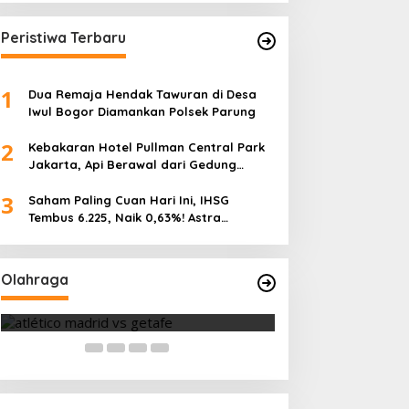
Peristiwa Terbaru
1
Dua Remaja Hendak Tawuran di Desa
Iwul Bogor Diamankan Polsek Parung
2
Kebakaran Hotel Pullman Central Park
Jakarta, Api Berawal dari Gedung
Parkir
3
Saham Paling Cuan Hari Ini, IHSG
Tembus 6.225, Naik 0,63%! Astra
Internasional Melonjak 3%, Saham DEWA
Atlético Madrid Hancurkan Getafe
Pimpin Transaksi Rp300 Miliar
5-0, Lolos ke Semifinal Copa del
Rey
Olahraga
Di Berita Terbaru, HEADLINE, OLAHRAGA, PILIHAN
EDITOR
|
30 Juli 2026