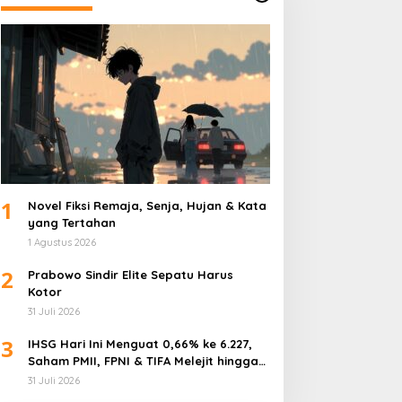
1
Novel Fiksi Remaja, Senja, Hujan & Kata
yang Tertahan
1 Agustus 2026
2
Prabowo Sindir Elite Sepatu Harus
Kotor
31 Juli 2026
3
IHSG Hari Ini Menguat 0,66% ke 6.227,
Saham PMII, FPNI & TIFA Melejit hingga
28%! Ini Daftar Saham Paling Cuan &
31 Juli 2026
Volume Tertinggi 31 Juli 2026