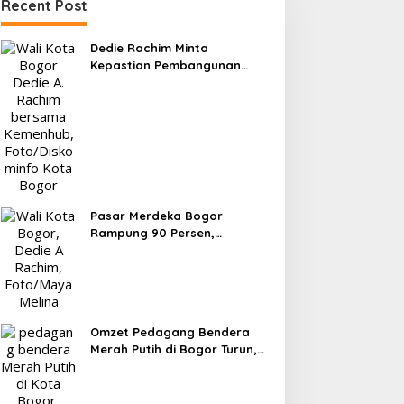
Recent Post
Dedie Rachim Minta
Kepastian Pembangunan
Terminal Baranangsiang ke
Kemenhub
Pasar Merdeka Bogor
Rampung 90 Persen,
Pedagang Mulai Pindah
September 2026
Omzet Pedagang Bendera
Merah Putih di Bogor Turun,
Tergerus Belanja Online
Jelang HUT RI