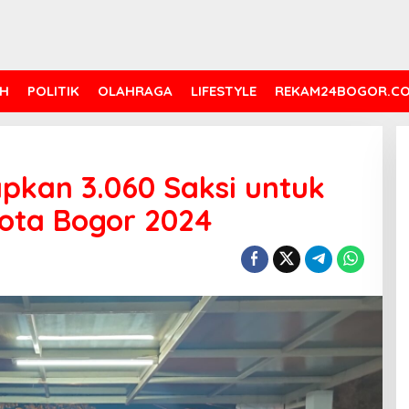
H
POLITIK
OLAHRAGA
LIFESTYLE
REKAM24BOGOR.C
apkan 3.060 Saksi untuk
ota Bogor 2024