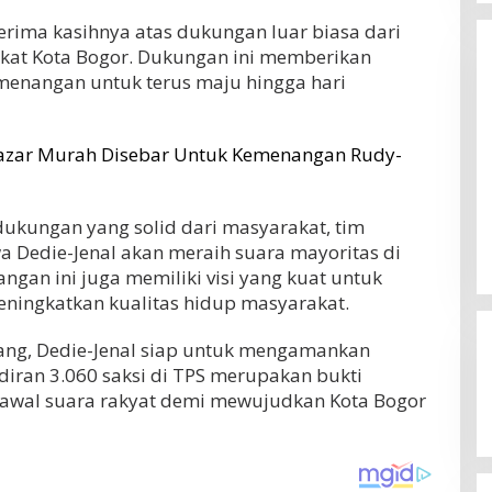
rima kasihnya atas dukungan luar biasa dari
kat Kota Bogor. Dukungan ini memberikan
emenangan untuk terus maju hingga hari
zar Murah Disebar Untuk Kemenangan Rudy-
dukungan yang solid dari masyarakat, tim
 Dedie-Jenal akan meraih suara mayoritas di
ngan ini juga memiliki visi yang kuat untuk
ngkatkan kualitas hidup masyarakat.
 Jadi Tolok Ukur
Hasil Timnas Indonesia vs Timor
ang, Dedie-Jenal siap untuk mengamankan
et Kota Bogor
Leste: Garuda Menang 3-0 di
Jabar
ASEAN Hyundai Cup
diran 3.060 saksi di TPS merupakan bukti
us 2026
Di OLAHRAGA
|
31 Juli 2026
awal suara rakyat demi mewujudkan Kota Bogor