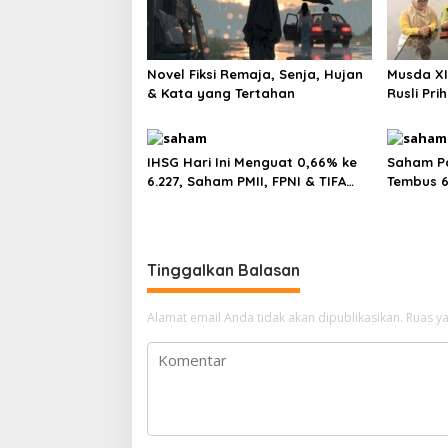
Novel Fiksi Remaja, Senja, Hujan
Musda XI
& Kata yang Tertahan
Rusli Pri
Tunggal 
IHSG Hari Ini Menguat 0,66% ke
Saham Pa
6.227, Saham PMII, FPNI & TIFA
Tembus 6
Melejit hingga 28%! Ini Daftar
Internas
Saham Paling Cuan & Volume
Saham DE
Tertinggi 31 Juli 2026
Rp300 Mi
Tinggalkan Balasan
Alamat email Anda tidak akan dipublikasikan.
Ruas ya