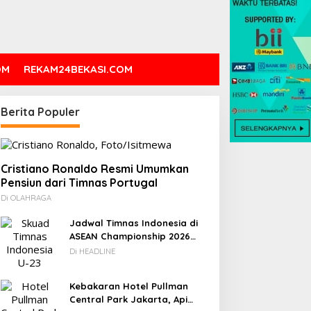
OM
REKAM24BEKASI.COM
Berita Populer
Cristiano Ronaldo Resmi Umumkan
Pensiun dari Timnas Portugal
Di OLAHRAGA
Jadwal Timnas Indonesia di
ASEAN Championship 2026
Lengkap, Lawan Kamboja
Di HEADLINE
hingga Vietnam
Kebakaran Hotel Pullman
Central Park Jakarta, Api