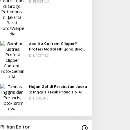
Berawal dari Gedung Parkir
Di PERISTIWA
Apa Itu Content Clipper?
Profesi Modal HP yang Bisa
Menghasilkan Puluhan Juta
Di LIFESTYLE
Rupiah
Hujan Gol di Perebutan Juara
3: Inggris Tekuk Prancis 6-4!
Di HEADLINE
Pilihan Editor