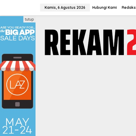
Lewati
ke
Kamis, 6 Agustus 2026
Hubungi Kami
Redaks
konten
tutup