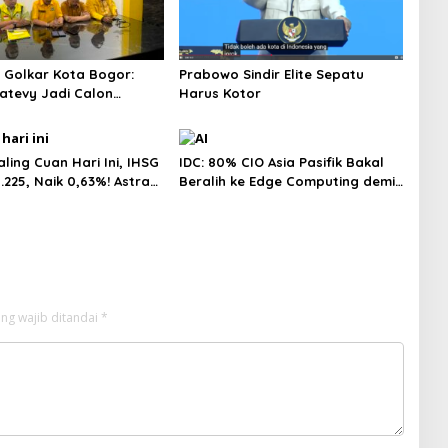
 Golkar Kota Bogor:
Prabowo Sindir Elite Sepatu
hatevy Jadi Calon
Harus Kotor
Ketua DPD
ling Cuan Hari Ini, IHSG
IDC: 80% CIO Asia Pasifik Bakal
.225, Naik 0,63%! Astra
Beralih ke Edge Computing demi
ional Melonjak 3%,
GenAI pada 2027
WA Pimpin Transaksi
liar
ng wajib ditandai
*