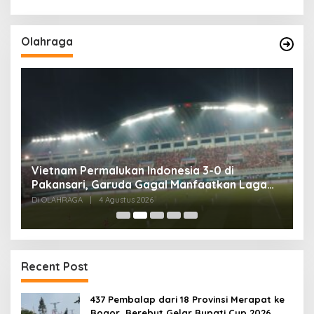
Olahraga
,
Vietnam Permalukan Indonesia 3-0 di
T
Pakansari, Garuda Gagal Manfaatkan Laga
5
Kandang
Di OLAHRAGA
|
4 Agustus 2026
Di
Recent Post
437 Pembalap dari 18 Provinsi Merapat ke
Bogor, Berebut Gelar Bupati Cup 2026