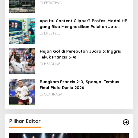
Di PERISTIWA
Apa Itu Content Clipper? Profesi Modal HP
yang Bisa Menghasilkan Puluhan Juta
Rupiah
Di LIFESTYLE
Hujan Gol di Perebutan Juara 3: Inggris
Tekuk Prancis 6-4!
Di HEADLINE
Bungkam Prancis 2-0, Spanyol Tembus
Final Piala Dunia 2026
Di OLAHRAGA
Pilihan Editor