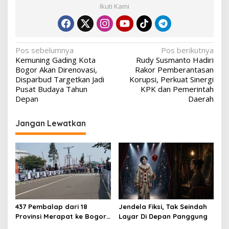
Ikuti Kami
Navigasi
Pos sebelumnya
Pos berikutnya
Kemuning Gading Kota
Rudy Susmanto Hadiri
pos
Bogor Akan Direnovasi,
Rakor Pemberantasan
Disparbud Targetkan Jadi
Korupsi, Perkuat Sinergi
Pusat Budaya Tahun
KPK dan Pemerintah
Depan
Daerah
Jangan Lewatkan
437 Pembalap dari 18
Jendela Fiksi, Tak Seindah
Provinsi Merapat ke Bogor,
Layar Di Depan Panggung
Berebut Gelar Bupati Cup