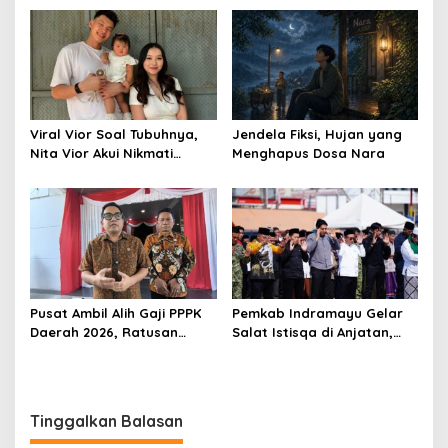
2026
Viral Vior Soal Tubuhnya,
Jendela Fiksi, Hujan yang
Nita Vior Akui Nikmati
Menghapus Dosa Nara
Peranya
Pusat Ambil Alih Gaji PPPK
Pemkab Indramayu Gelar
Daerah 2026, Ratusan
Salat Istisqa di Anjatan,
Pemda Bisa Bernapas Lega
Bupati Lucky Hakim Ajak
Masyarakat Kuatkan
Ikhtiar Atasi Kekeringan
Tinggalkan Balasan