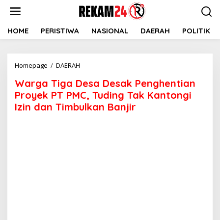
Lewati
ke
konten
HOME
PERISTIWA
NASIONAL
DAERAH
POLITIK
Warga
Homepage
/
DAERAH
Tiga
Warga Tiga Desa Desak Penghentian
Desa
Desak
Proyek PT PMC, Tuding Tak Kantongi
Penghentian
Izin dan Timbulkan Banjir
Proyek
PT
PMC,
Tuding
Tak
Kantongi
Izin
dan
Timbulkan
Banjir