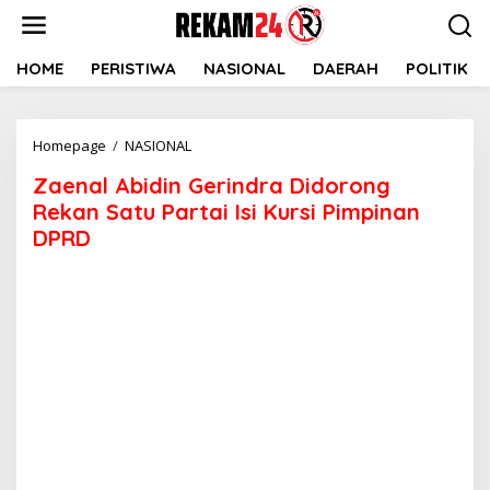
Lewati
ke
konten
HOME
PERISTIWA
NASIONAL
DAERAH
POLITIK
Zaenal
Homepage
/
NASIONAL
Abidin
Zaenal Abidin Gerindra Didorong
Gerindra
Didorong
Rekan Satu Partai Isi Kursi Pimpinan
Rekan
DPRD
Satu
Partai
Isi
Kursi
Pimpinan
DPRD