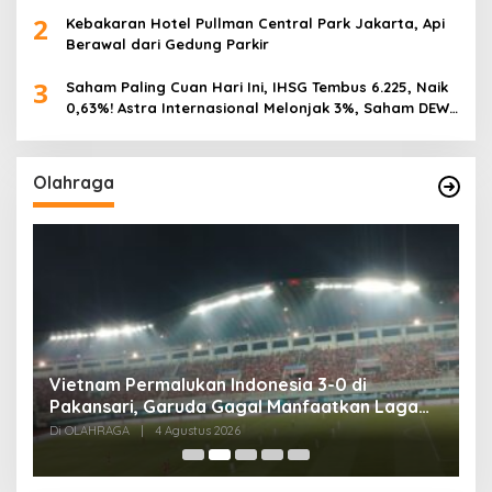
2
Kebakaran Hotel Pullman Central Park Jakarta, Api
Berawal dari Gedung Parkir
3
Saham Paling Cuan Hari Ini, IHSG Tembus 6.225, Naik
0,63%! Astra Internasional Melonjak 3%, Saham DEWA
Pimpin Transaksi Rp300 Miliar
Olahraga
,
Vietnam Permalukan Indonesia 3-0 di
T
Pakansari, Garuda Gagal Manfaatkan Laga
5
Kandang
Di OLAHRAGA
|
4 Agustus 2026
Di