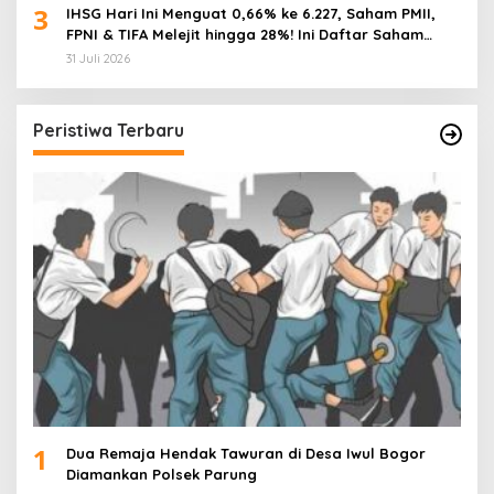
3
IHSG Hari Ini Menguat 0,66% ke 6.227, Saham PMII,
FPNI & TIFA Melejit hingga 28%! Ini Daftar Saham
Paling Cuan & Volume Tertinggi 31 Juli 2026
31 Juli 2026
Peristiwa Terbaru
1
Dua Remaja Hendak Tawuran di Desa Iwul Bogor
Diamankan Polsek Parung