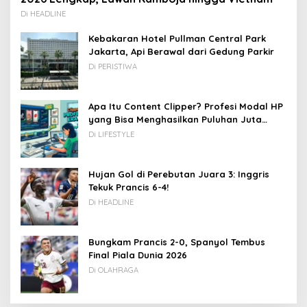
Di HEADLINE
Kebakaran Hotel Pullman Central Park
Jakarta, Api Berawal dari Gedung Parkir
Di PERISTIWA
Apa Itu Content Clipper? Profesi Modal HP
yang Bisa Menghasilkan Puluhan Juta
Rupiah
Di LIFESTYLE
Hujan Gol di Perebutan Juara 3: Inggris
Tekuk Prancis 6-4!
Di HEADLINE
Bungkam Prancis 2-0, Spanyol Tembus
Final Piala Dunia 2026
Di OLAHRAGA