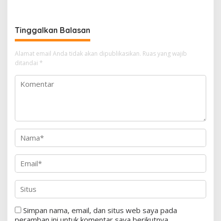
Tetap Lanjut ke Persidanga
Menuju Indonesia Emas
Tinggalkan Balasan
Alamat email Anda tidak akan dipublikasikan.
Ruas yang wajib
ditandai
*
Simpan nama, email, dan situs web saya pada
peramban ini untuk komentar saya berikutnya.