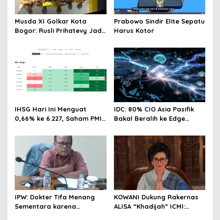
Musda XI Golkar Kota
Prabowo Sindir Elite Sepatu
Bogor: Rusli Prihatevy Jadi
Harus Kotor
Calon Tunggal Ketua DPD
IHSG Hari Ini Menguat
IDC: 80% CIO Asia Pasifik
0,66% ke 6.227, Saham PMII,
Bakal Beralih ke Edge
FPNI & TIFA Melejit hingga
Computing demi GenAI
28%! Ini Daftar Saham
pada 2027
Paling Cuan & Volume
Tertinggi 31 Juli 2026
IPW: Dokter Tifa Menang
KOWANI Dukung Rakernas
Sementara karena
ALISA “Khadijah” ICMI:
Kelalaian Jaksa, Perkara
Perkuat Peran Perempuan