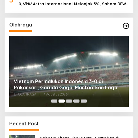
0,63%! Astra Internasional Melonjak 3%, Saham DEWA
Pimpin Transaksi Rp300 Miliar
Olahraga
,
Vietnam Permalukan Indonesia 3-0 di
T
Pakansari, Garuda Gagal Manfaatkan Laga
5
Kandang
Di OLAHRAGA
|
4 Agustus 2026
Di
Recent Post