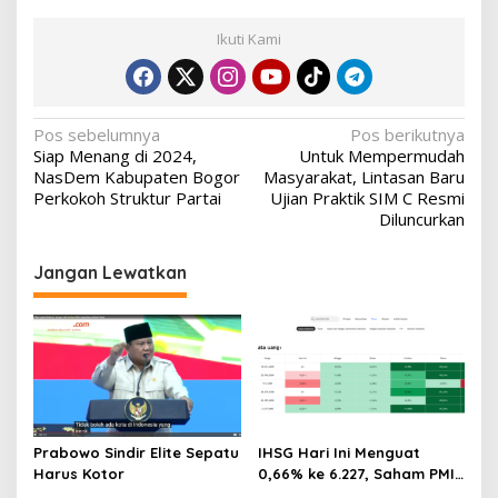
Ikuti Kami
Navigasi
Pos sebelumnya
Pos berikutnya
Siap Menang di 2024,
Untuk Mempermudah
pos
NasDem Kabupaten Bogor
Masyarakat, Lintasan Baru
Perkokoh Struktur Partai
Ujian Praktik SIM C Resmi
Diluncurkan
Jangan Lewatkan
Prabowo Sindir Elite Sepatu
IHSG Hari Ini Menguat
Harus Kotor
0,66% ke 6.227, Saham PMII,
FPNI & TIFA Melejit hingga