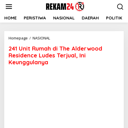
Lewati
ke
konten
HOME
PERISTIWA
NASIONAL
DAERAH
POLITIK
241
Homepage
/
NASIONAL
Unit
241 Unit Rumah di The Alderwood
Rumah
di
Residence Ludes Terjual, Ini
The
Keunggulanya
Alderwood
Residence
Ludes
Terjual,
Ini
Keunggulanya