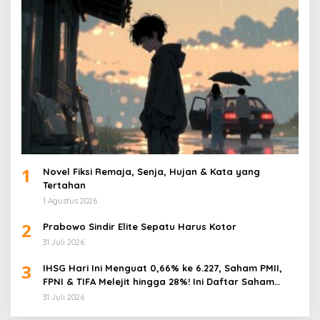
1
Novel Fiksi Remaja, Senja, Hujan & Kata yang
Tertahan
1 Agustus 2026
2
Prabowo Sindir Elite Sepatu Harus Kotor
31 Juli 2026
3
IHSG Hari Ini Menguat 0,66% ke 6.227, Saham PMII,
FPNI & TIFA Melejit hingga 28%! Ini Daftar Saham
Paling Cuan & Volume Tertinggi 31 Juli 2026
31 Juli 2026