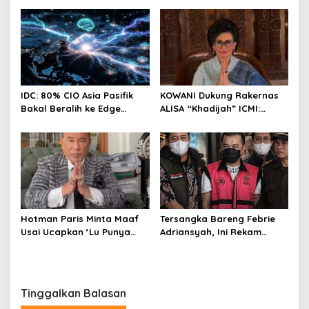
28%! Ini Daftar Saham
Paling Cuan & Volume
Tertinggi 31 Juli 2026
IDC: 80% CIO Asia Pasifik
KOWANI Dukung Rakernas
Bakal Beralih ke Edge
ALISA “Khadijah” ICMI:
Computing demi GenAI
Perkuat Peran Perempuan
pada 2027
Menuju Indonesia Emas
Hotman Paris Minta Maaf
Tersangka Bareng Febrie
Usai Ucapkan ‘Lu Punya
Adriansyah, Ini Rekam
Otak Enggak?’ kepada
Jejak Advokat Don Ritto
Wartawan
Tinggalkan Balasan