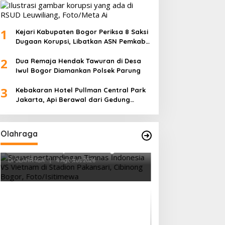
1
Kejari Kabupaten Bogor Periksa 8 Saksi
Dugaan Korupsi, Libatkan ASN Pemkab
dan Pihak Swasta
2
Dua Remaja Hendak Tawuran di Desa
Iwul Bogor Diamankan Polsek Parung
3
Kebakaran Hotel Pullman Central Park
Jakarta, Api Berawal dari Gedung
Parkir
Olahraga
Vietnam Permalukan Indonesia 3-
0 di Pakansari, Garuda Gagal
Manfaatkan Laga Kandang
Di OLAHRAGA
|
4 Agustus 2026
Tes Fisik Tahap I
Kesiapan 525 At
Menuju Porprov 
Di OLAHRAGA
|
1 Agus