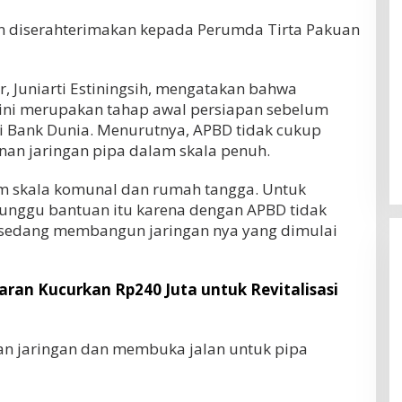
an diserahterimakan kepada Perumda Tirta Pakuan
, Juniarti Estiningsih, mengatakan bahwa
ini merupakan tahap awal persiapan sebelum
 Bank Dunia. Menurutnya, APBD tidak cukup
n jaringan pipa dalam skala penuh.
am skala komunal dan rumah tangga. Untuk
enunggu bantuan itu karena dengan APBD tidak
Erick Thohir Minta Timnas
ta sedang membangun jaringan nya yang dimulai
Indonesia Bangkit, Wajib Raih Poin
Lawan Singapura Usai Kalah 0-3
Di OLAHRAGA
|
4 Agustus 2026
dari Vietnam
aran Kucurkan Rp240 Juta untuk Revitalisasi
gan jaringan dan membuka jalan untuk pipa