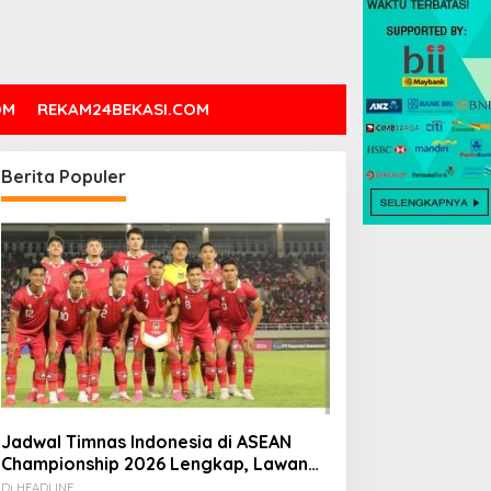
OM
REKAM24BEKASI.COM
Berita Populer
Jadwal Timnas Indonesia di ASEAN
Championship 2026 Lengkap, Lawan
Kamboja hingga Vietnam
Di HEADLINE