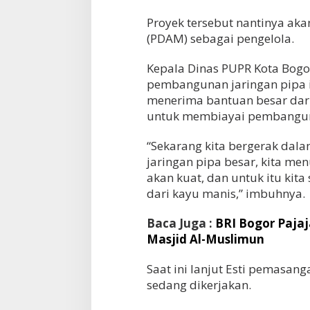
Proyek tersebut nantinya ak
(PDAM) sebagai pengelola.
Kepala Dinas PUPR Kota Bogor
pembangunan jaringan pipa 
menerima bantuan besar dari
untuk membiayai pembanguna
“Sekarang kita bergerak dal
jaringan pipa besar, kita m
akan kuat, dan untuk itu ki
dari kayu manis,” imbuhnya.
Baca Juga :
BRI Bogor Pajaj
Masjid Al-Muslimun
Saat ini lanjut Esti pemasan
sedang dikerjakan.