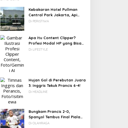
Kebakaran Hotel Pullman
Central Park Jakarta, Api
Berawal dari Gedung Parkir
Di PERISTIWA
Apa Itu Content Clipper?
Profesi Modal HP yang Bisa
Menghasilkan Puluhan Juta
Di LIFESTYLE
Rupiah
Hujan Gol di Perebutan Juara
3: Inggris Tekuk Prancis 6-4!
Di HEADLINE
Bungkam Prancis 2-0,
Spanyol Tembus Final Piala
Dunia 2026
Di OLAHRAGA