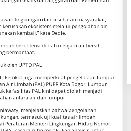
dukungan teknis dan anggaran dari Pemerintah
 jawab lingkungan dan kesehatan masyarakat,
 kerusakan ekosistem melalui pengolahan air
nakan kembali,” kata Dedie.
mbah berpotensi diolah menjadi air bersih,
ang bermanfaat.
puk oleh UPTD PAL
L, Pemkot juga memperkuat pengelolaan lumpur
aan Air Limbah (PAL) PUPR Kota Bogor. Lumpur
k ke fasilitas PAL kini dapat diolah menjadi
ahan antara air dan lumpur.
esniawaty, menjelaskan bahwa pengolahan
gkungan, termasuk uji kualitas air limbah
ai Peraturan Menteri Lingkungan Hidup Nomor
D PAL secara rutin melakukan analisis untuk