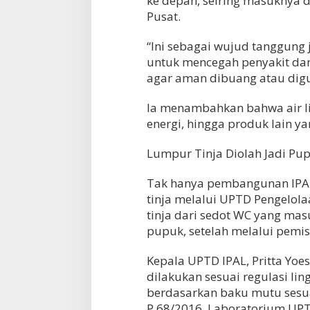
ke depan, seiring masuknya 
Pusat.
“Ini sebagai wujud tanggung
untuk mencegah penyakit dan
agar aman dibuang atau digu
Ia menambahkan bahwa air li
energi, hingga produk lain y
Lumpur Tinja Diolah Jadi Pu
Tak hanya pembangunan IPA
tinja melalui UPTD Pengelol
tinja dari sedot WC yang masu
pupuk, setelah melalui pemis
Kepala UPTD IPAL, Pritta Yo
dilakukan sesuai regulasi lin
berdasarkan baku mutu sesu
P.68/2016. Laboratorium UPT