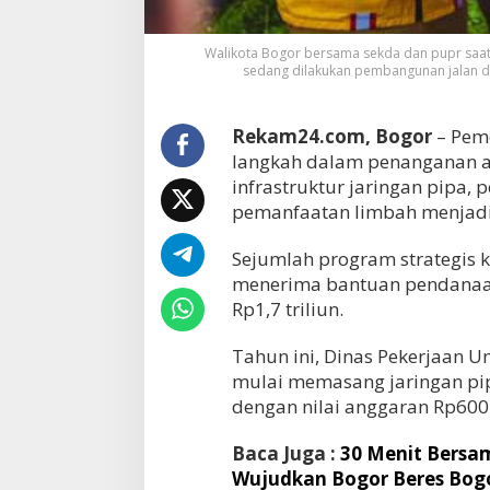
Walikota Bogor bersama sekda dan pupr saat 
sedang dilakukan pembangunan jalan d
Rekam24.com, Bogor
– Peme
langkah dalam penanganan a
infrastruktur jaringan pipa, 
pemanfaatan limbah menjadi
Sejumlah program strategis ki
menerima bantuan pendanaan
Rp1,7 triliun.
Tahun ini, Dinas Pekerjaan 
mulai memasang jaringan pip
dengan nilai anggaran Rp600 
Baca Juga :
30 Menit Bersa
Wujudkan Bogor Beres Bog