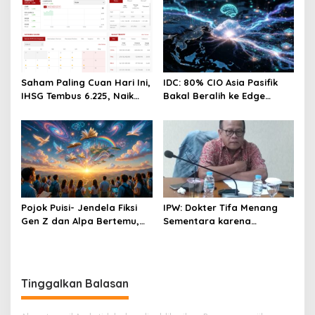
Saham Paling Cuan Hari Ini,
IDC: 80% CIO Asia Pasifik
IHSG Tembus 6.225, Naik
Bakal Beralih ke Edge
0,63%! Astra Internasional
Computing demi GenAI
Melonjak 3%, Saham DEWA
pada 2027
Pimpin Transaksi Rp300
Miliar
Pojok Puisi- Jendela Fiksi
IPW: Dokter Tifa Menang
Gen Z dan Alpa Bertemu,
Sementara karena
Dengan Segala Imaji, Asa,
Kelalaian Jaksa, Perkara
Impian Dan Cinta
Tetap Lanjut ke Persidanga
Tinggalkan Balasan