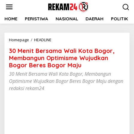
Lewati
ke
konten
HOME
PERISTIWA
NASIONAL
DAERAH
POLITIK
30
Homepage
/
HEADLINE
Menit
30 Menit Bersama Wali Kota Bogor,
Bersama
Wali
Membangun Optimisme Wujudkan
Kota
Bogor Beres Bogor Maju
Bogor,
30 Menit Bersama Wali Kota Bogor, Membangun
Membangun
Optimisme
Optimisme Wujudkan Bogor Beres Bogor Maju dengan
Wujudkan
redaksi rekam24
Bogor
Beres
Bogor
Maju