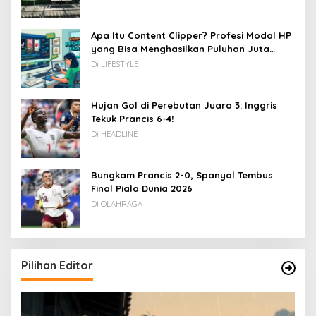
Apa Itu Content Clipper? Profesi Modal HP
yang Bisa Menghasilkan Puluhan Juta
Rupiah
Di LIFESTYLE
Hujan Gol di Perebutan Juara 3: Inggris
Tekuk Prancis 6-4!
Di HEADLINE
Bungkam Prancis 2-0, Spanyol Tembus
Final Piala Dunia 2026
Di OLAHRAGA
Pilihan Editor