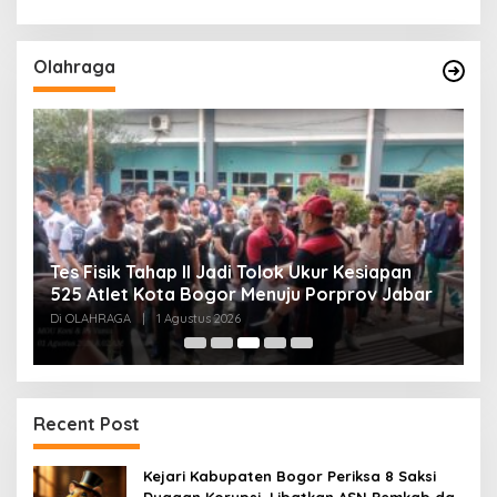
Olahraga
Tes Fisik Tahap II Jadi Tolok Ukur Kesiapan
H
525 Atlet Kota Bogor Menuju Porprov Jabar
G
Di OLAHRAGA
|
1 Agustus 2026
Di
Recent Post
Kejari Kabupaten Bogor Periksa 8 Saksi
Dugaan Korupsi, Libatkan ASN Pemkab dan