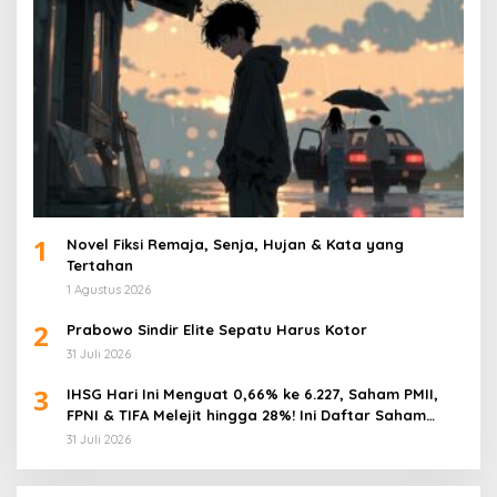
1
Novel Fiksi Remaja, Senja, Hujan & Kata yang
Tertahan
1 Agustus 2026
2
Prabowo Sindir Elite Sepatu Harus Kotor
31 Juli 2026
3
IHSG Hari Ini Menguat 0,66% ke 6.227, Saham PMII,
FPNI & TIFA Melejit hingga 28%! Ini Daftar Saham
Paling Cuan & Volume Tertinggi 31 Juli 2026
31 Juli 2026