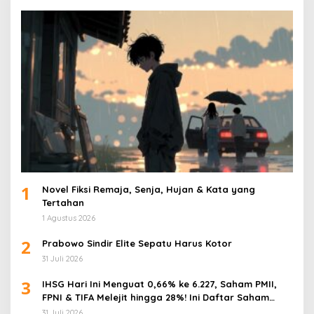
1
Novel Fiksi Remaja, Senja, Hujan & Kata yang
Tertahan
1 Agustus 2026
2
Prabowo Sindir Elite Sepatu Harus Kotor
31 Juli 2026
3
IHSG Hari Ini Menguat 0,66% ke 6.227, Saham PMII,
FPNI & TIFA Melejit hingga 28%! Ini Daftar Saham
Paling Cuan & Volume Tertinggi 31 Juli 2026
31 Juli 2026