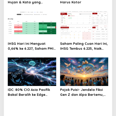
Hujan & Kata yang
Harus Kotor
Tertahan
IHSG Hari Ini Menguat
Saham Paling Cuan Hari Ini,
0,66% ke 6.227, Saham PMII,
IHSG Tembus 6.225, Naik
FPNI & TIFA Melejit hingga
0,63%! Astra Internasional
28%! Ini Daftar Saham
Melonjak 3%, Saham DEWA
Paling Cuan & Volume
Pimpin Transaksi Rp300
Tertinggi 31 Juli 2026
Miliar
IDC: 80% CIO Asia Pasifik
Pojok Puisi- Jendela Fiksi
Bakal Beralih ke Edge
Gen Z dan Alpa Bertemu,
Computing demi GenAI
Dengan Segala Imaji, Asa,
pada 2027
Impian Dan Cinta