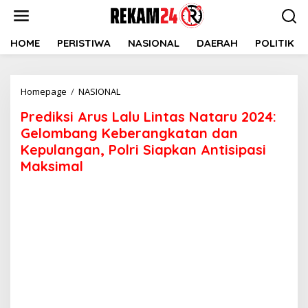
Lewati
ke
konten
HOME
PERISTIWA
NASIONAL
DAERAH
POLITIK
Prediksi
Homepage
/
NASIONAL
Arus
Prediksi Arus Lalu Lintas Nataru 2024:
Lalu
Lintas
Gelombang Keberangkatan dan
Nataru
Kepulangan, Polri Siapkan Antisipasi
2024:
Maksimal
Gelombang
Keberangkatan
dan
Kepulangan,
Polri
Siapkan
Antisipasi
Maksimal