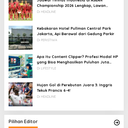
Jadwal Timnas Indonesia di ASEAN
Championship 2026 Lengkap, Lawan
Kamboja hingga Vietnam
Di HEADLINE
Kebakaran Hotel Pullman Central Park
Jakarta, Api Berawal dari Gedung Parkir
Di PERISTIWA
Apa Itu Content Clipper? Profesi Modal HP
yang Bisa Menghasilkan Puluhan Juta
Rupiah
Di LIFESTYLE
Hujan Gol di Perebutan Juara 3: Inggris
Tekuk Prancis 6-4!
Di HEADLINE
Pilihan Editor