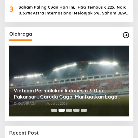
3
Saham Paling Cuan Hari Ini, IHSG Tembus 6.225, Naik
0,63%! Astra Internasional Melonjak 3%, Saham DEWA
Pimpin Transaksi Rp300 Miliar
Olahraga
,
Vietnam Permalukan Indonesia 3-0 di
T
Pakansari, Garuda Gagal Manfaatkan Laga
5
Kandang
Di OLAHRAGA
|
4 Agustus 2026
Di
Recent Post