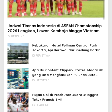
Jadwal Timnas Indonesia di ASEAN Championship
2026 Lengkap, Lawan Kamboja hingga Vietnam
Di HEADLINE
Kebakaran Hotel Pullman Central Park
Jakarta, Api Berawal dari Gedung Parkir
Di PERISTIWA
Apa Itu Content Clipper? Profesi Modal HP
yang Bisa Menghasilkan Puluhan Juta
Rupiah
Di LIFESTYLE
Hujan Gol di Perebutan Juara 3: Inggris
Tekuk Prancis 6-4!
Di HEADLINE