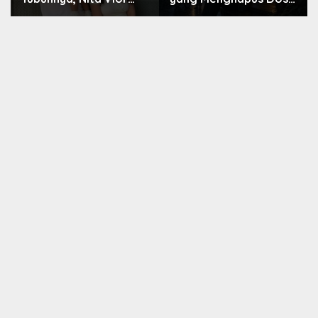
Akui Nikmati Peranya
Nara