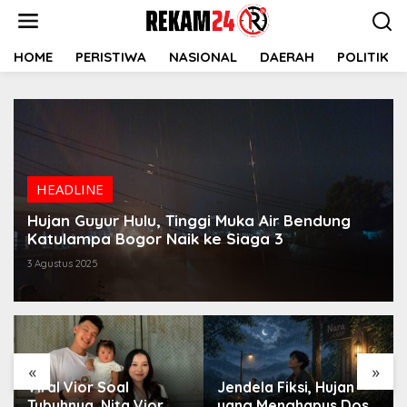
Lewati
ke
konten
HOME
PERISTIWA
NASIONAL
DAERAH
POLITIK
HEADLINE
Hujan Guyur Hulu, Tinggi Muka Air Bendung
Katulampa Bogor Naik ke Siaga 3
3 Agustus 2025
«
»
Viral Vior Soal
Jendela Fiksi, Hujan
Tubuhnya, Nita Vior
yang Menghapus Dosa