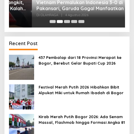
,
Vietnam Permalukan Indonesia 3-0 di
T
Pakansari, Garuda Gagal Manfaatkan Laga
5
Kandang
Di OLAHRAGA
|
4 Agustus 2026
Di
Recent Post
437 Pembalap dari 18 Provinsi Merapat ke
Bogor, Berebut Gelar Bupati Cup 2026
Festival Merah Putih 2026 Hibahkan Bibit
Alpukat Miki untuk Rumah Ibadah di Bogor
Kirab Merah Putih Bogor 2026: Ada Senam
Massal, Flashmob hingga Formasi Angka 81