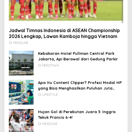
Jadwal Timnas Indonesia di ASEAN Championship
2026 Lengkap, Lawan Kamboja hingga Vietnam
Di HEADLINE
Kebakaran Hotel Pullman Central Park
Jakarta, Api Berawal dari Gedung Parkir
Di PERISTIWA
Apa Itu Content Clipper? Profesi Modal HP
yang Bisa Menghasilkan Puluhan Juta
Rupiah
Di LIFESTYLE
Hujan Gol di Perebutan Juara 3: Inggris
Tekuk Prancis 6-4!
Di HEADLINE