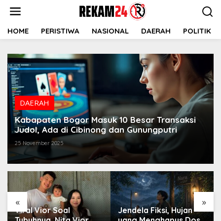
Lewati
ke
konten
HOME
PERISTIWA
NASIONAL
DAERAH
POLITIK
DAERAH
Kabapaten Bogor Masuk 10 Besar Transaksi
Judol, Ada di Cibinong dan Gunungputri
25 November 2025
«
»
Viral Vior Soal
Jendela Fiksi, Hujan
Tubuhnya, Nita Vior
yang Menghapus Dosa