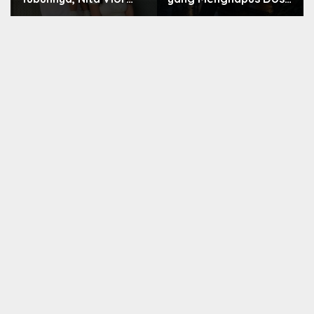
Akui Nikmati Peranya
Nara