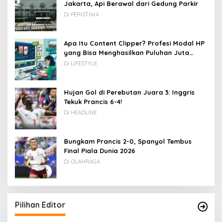
Jakarta, Api Berawal dari Gedung Parkir
Di PERISTIWA
Apa Itu Content Clipper? Profesi Modal HP
yang Bisa Menghasilkan Puluhan Juta
Rupiah
Di LIFESTYLE
Hujan Gol di Perebutan Juara 3: Inggris
Tekuk Prancis 6-4!
Di HEADLINE
Bungkam Prancis 2-0, Spanyol Tembus
Final Piala Dunia 2026
Di OLAHRAGA
Pilihan Editor