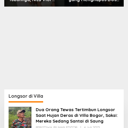
Akui Nikmati Peranya
Nara
Longsor di Villa
Dua Orang Tewas Tertimbun Longsor
Saat Hujan Deras di Villa Bogor, Saksi:
Mereka Sedang Santai di Saung
Oleh
PERISTIWA
,
PILIHAN EDITOR
|
6 Juli 2025