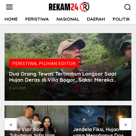
Lewati
ke
konten
HOME
PERISTIWA
NASIONAL
DAERAH
POLITIK
PERISTIWA
,
PILIHAN EDITOR
Dua Orang Tewas Tertimbun Longsor Saat
Hujan Deras di Villa Bogor, Saksi: Mereka
Sedang Santai di Saung
6 Juli 2025
«
»
Viral Vior Soal
Jendela Fiksi, Hujan
Tubuhnya, Nita Vior
yang Menghapus Dosa