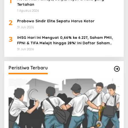
1
Tertahan
1 Agustus 2026
2
Prabowo Sindir Elite Sepatu Harus Kotor
31 Juli 2026
3
IHSG Hari Ini Menguat 0,66% ke 6.227, Saham PMII,
FPNI & TIFA Melejit hingga 28%! Ini Daftar Saham
Paling Cuan & Volume Tertinggi 31 Juli 2026
31 Juli 2026
Peristiwa Terbaru