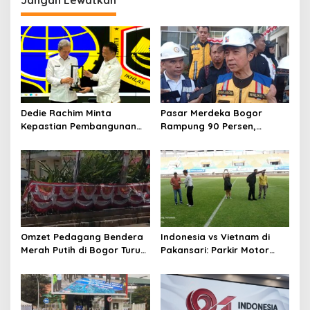
Jangan Lewatkan
Dedie Rachim Minta
Pasar Merdeka Bogor
Kepastian Pembangunan
Rampung 90 Persen,
Terminal Baranangsiang ke
Pedagang Mulai Pindah
Kemenhub
September 2026
Omzet Pedagang Bendera
Indonesia vs Vietnam di
Merah Putih di Bogor Turun,
Pakansari: Parkir Motor
Tergerus Belanja Online
Dipusatkan di Lapangan
Jelang HUT RI
Panahan