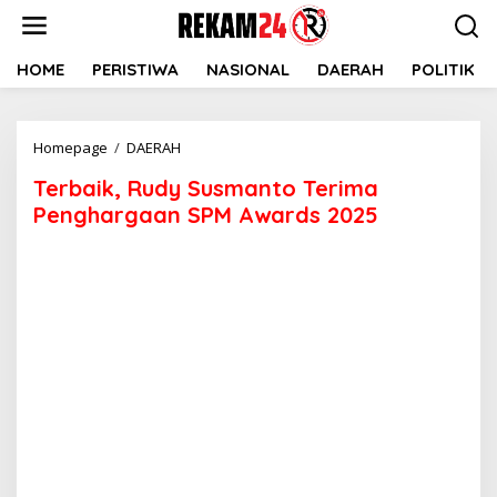
Lewati
ke
konten
HOME
PERISTIWA
NASIONAL
DAERAH
POLITIK
Terbaik,
Homepage
/
DAERAH
Rudy
Terbaik, Rudy Susmanto Terima
Susmanto
Terima
Penghargaan SPM Awards 2025
Penghargaan
SPM
Awards
2025