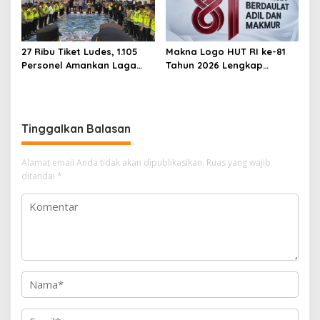
27 Ribu Tiket Ludes, 1.105
Makna Logo HUT RI ke-81
Personel Amankan Laga
Tahun 2026 Lengkap
Timnas Indonesia vs
dengan Filosofi dan
Vietnam di Pakansari
Pedoman Resmi
Tinggalkan Balasan
Alamat email Anda tidak akan dipublikasikan.
Ruas yang wajib
ditandai
*