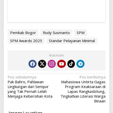
Pemkab Bogor
Rudy Susmanto
SPM
SPM Awards 2025
Standar Pelayanan Minimal
Ikuti Kami
Navigasi
Pos sebelumnya
Pos berikutnya
Pak Bahro, Pahlawan
Mahasiswa Untirta Gagas
pos
Lingkungan dari Sempur
Program Keaksaraan di
yang Tak Pernah Lelah
Lapas Rangkasbitung,
Menjaga Kebersihan Kota
Tingkatkan Literasi Warga
Binaan