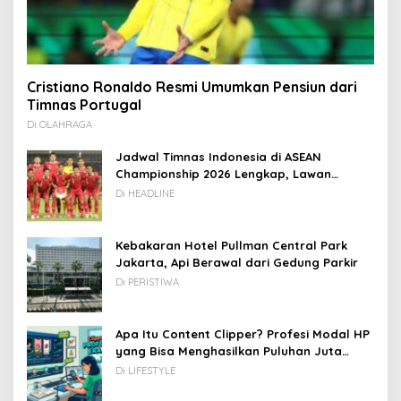
Cristiano Ronaldo Resmi Umumkan Pensiun dari
Timnas Portugal
Di OLAHRAGA
Jadwal Timnas Indonesia di ASEAN
Championship 2026 Lengkap, Lawan
Kamboja hingga Vietnam
Di HEADLINE
Kebakaran Hotel Pullman Central Park
Jakarta, Api Berawal dari Gedung Parkir
Di PERISTIWA
Apa Itu Content Clipper? Profesi Modal HP
yang Bisa Menghasilkan Puluhan Juta
Rupiah
Di LIFESTYLE