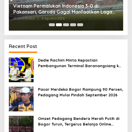
,
Vietnam Permalukan Indonesia 3-0 di
T
Pakansari, Garuda Gagal Manfaatkan Laga
5
Kandang
Di OLAHRAGA
|
4 Agustus 2026
Di
Recent Post
Dedie Rachim Minta Kepastian
Pembangunan Terminal Baranangsiang ke
Kemenhub
Pasar Merdeka Bogor Rampung 90 Persen,
Pedagang Mulai Pindah September 2026
Omzet Pedagang Bendera Merah Putih di
Bogor Turun, Tergerus Belanja Online
Jelang HUT RI