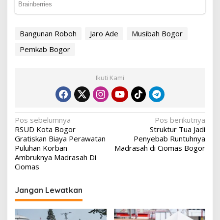
Bangunan Roboh
Jaro Ade
Musibah Bogor
Pemkab Bogor
Ikuti Kami
Navigasi
Pos sebelumnya
Pos berikutnya
RSUD Kota Bogor
Struktur Tua Jadi
pos
Gratiskan Biaya Perawatan
Penyebab Runtuhnya
Puluhan Korban
Madrasah di Ciomas Bogor
Ambruknya Madrasah Di
Ciomas
Jangan Lewatkan