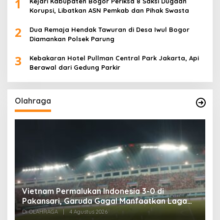
1
Kejari Kabupaten Bogor Periksa 8 Saksi Dugaan
Korupsi, Libatkan ASN Pemkab dan Pihak Swasta
2
Dua Remaja Hendak Tawuran di Desa Iwul Bogor
Diamankan Polsek Parung
3
Kebakaran Hotel Pullman Central Park Jakarta, Api
Berawal dari Gedung Parkir
Olahraga
,
Vietnam Permalukan Indonesia 3-0 di
T
Pakansari, Garuda Gagal Manfaatkan Laga
5
Kandang
Di OLAHRAGA
|
4 Agustus 2026
Di