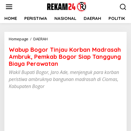
Lewati
ke
konten
HOME
PERISTIWA
NASIONAL
DAERAH
POLITIK
Wabup
Homepage
/
DAERAH
Bogor
Wabup Bogor Tinjau Korban Madrasah
Tinjau
Korban
Ambruk, Pemkab Bogor Siap Tanggung
Madrasah
Biaya Perawatan
Ambruk,
Wakil Bupati Bogor, Jaro Ade, menjenguk para korban
Pemkab
Bogor
peristiwa ambruknya bangunan madrasah di Ciomas,
Siap
Kabupaten Bogor
Tanggung
Biaya
Perawatan