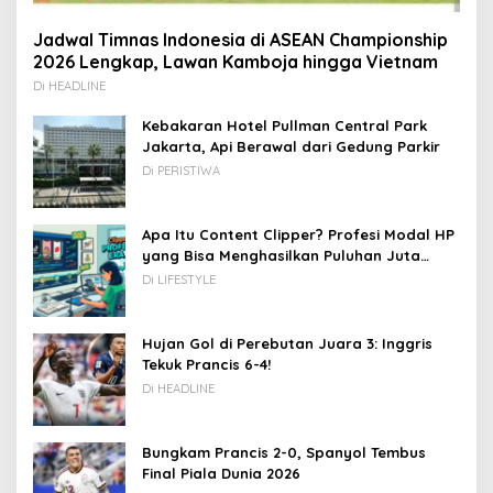
Jadwal Timnas Indonesia di ASEAN Championship
2026 Lengkap, Lawan Kamboja hingga Vietnam
Di HEADLINE
Kebakaran Hotel Pullman Central Park
Jakarta, Api Berawal dari Gedung Parkir
Di PERISTIWA
Apa Itu Content Clipper? Profesi Modal HP
yang Bisa Menghasilkan Puluhan Juta
Rupiah
Di LIFESTYLE
Hujan Gol di Perebutan Juara 3: Inggris
Tekuk Prancis 6-4!
Di HEADLINE
Bungkam Prancis 2-0, Spanyol Tembus
Final Piala Dunia 2026