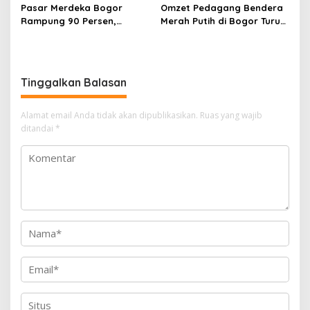
Pasar Merdeka Bogor
Omzet Pedagang Bendera
Rampung 90 Persen,
Merah Putih di Bogor Turun,
Pedagang Mulai Pindah
Tergerus Belanja Online
September 2026
Jelang HUT RI
Tinggalkan Balasan
Alamat email Anda tidak akan dipublikasikan.
Ruas yang wajib
ditandai
*