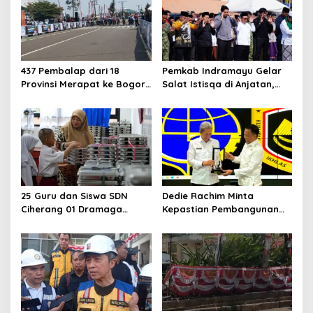
437 Pembalap dari 18
Pemkab Indramayu Gelar
Provinsi Merapat ke Bogor,
Salat Istisqa di Anjatan,
Berebut Gelar Bupati Cup
Bupati Lucky Hakim Ajak
2026
Masyarakat Kuatkan
Ikhtiar Atasi Kekeringan
25 Guru dan Siswa SDN
Dedie Rachim Minta
Ciherang 01 Dramaga
Kepastian Pembangunan
Diduga Keracunan
Terminal Baranangsiang ke
Makanan Bergizi Gratis
Kemenhub