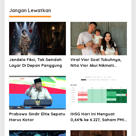
Jangan Lewatkan
Jendela Fiksi, Tak Seindah
Viral Vior Soal Tubuhnya,
Layar Di Depan Panggung
Nita Vior Akui Nikmati
Peranya
Prabowo Sindir Elite Sepatu
IHSG Hari Ini Menguat
Harus Kotor
0,66% ke 6.227, Saham PMII,
FPNI & TIFA Melejit hingga
28%! Ini Daftar Saham