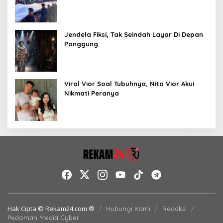
Jendela Fiksi, Tak Seindah Layar Di Depan
Panggung
Viral Vior Soal Tubuhnya, Nita Vior Akui
Nikmati Peranya
Hak Cipta © Rekam24.com ®
Hubungi Kami
Redaksi
Pedoman Media Cyber