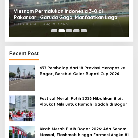
Tes Fisik Tahap II Jadi Tolok Ukur Kesiapan
H
525 Atlet Kota Bogor Menuju Porprov Jabar
G
Di OLAHRAGA
|
1 Agustus 2026
Di
Recent Post
437 Pembalap dari 18 Provinsi Merapat ke
Bogor, Berebut Gelar Bupati Cup 2026
Festival Merah Putih 2026 Hibahkan Bibit
Alpukat Miki untuk Rumah Ibadah di Bogor
Kirab Merah Putih Bogor 2026: Ada Senam
Massal, Flashmob hingga Formasi Angka 81