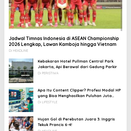
Jadwal Timnas Indonesia di ASEAN Championship
2026 Lengkap, Lawan Kamboja hingga Vietnam
Di HEADLINE
Kebakaran Hotel Pullman Central Park
Jakarta, Api Berawal dari Gedung Parkir
Di PERISTIWA
Apa Itu Content Clipper? Profesi Modal HP
yang Bisa Menghasilkan Puluhan Juta
Rupiah
Di LIFESTYLE
Hujan Gol di Perebutan Juara 3: Inggris
Tekuk Prancis 6-4!