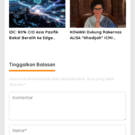
Paling Cuan & Volume
Tertinggi 31 Juli 2026
IDC: 80% CIO Asia Pasifik
KOWANI Dukung Rakernas
Bakal Beralih ke Edge
ALISA “Khadijah” ICMI:
Computing demi GenAI
Perkuat Peran Perempuan
pada 2027
Menuju Indonesia Emas
Tinggalkan Balasan
Alamat email Anda tidak akan dipublikasikan.
Ruas yang wajib
ditandai
*