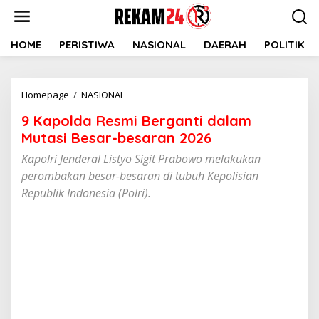
Lewati
ke
konten
HOME
PERISTIWA
NASIONAL
DAERAH
POLITIK
9
Homepage
/
NASIONAL
Kapolda
9 Kapolda Resmi Berganti dalam
Resmi
Berganti
Mutasi Besar-besaran 2026
dalam
Kapolri Jenderal Listyo Sigit Prabowo melakukan
Mutasi
perombakan besar-besaran di tubuh Kepolisian
Besar-
besaran
Republik Indonesia (Polri).
2026