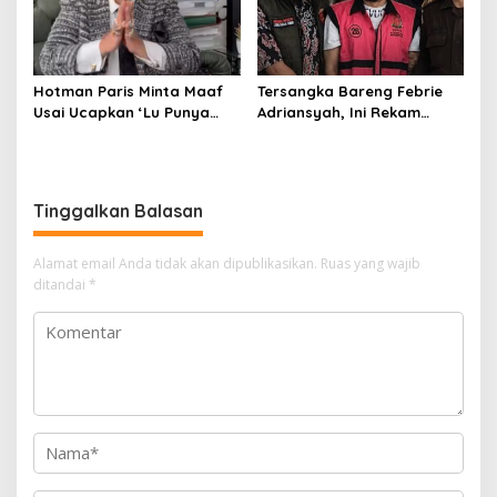
Hotman Paris Minta Maaf
Tersangka Bareng Febrie
Usai Ucapkan ‘Lu Punya
Adriansyah, Ini Rekam
Otak Enggak?’ kepada
Jejak Advokat Don Ritto
Wartawan
Tinggalkan Balasan
Alamat email Anda tidak akan dipublikasikan.
Ruas yang wajib
ditandai
*