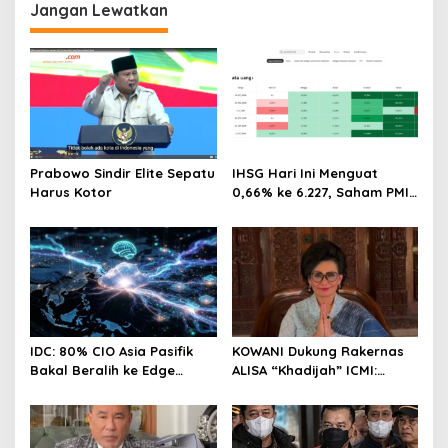
Jangan Lewatkan
Prabowo Sindir Elite Sepatu
IHSG Hari Ini Menguat
Harus Kotor
0,66% ke 6.227, Saham PMII,
FPNI & TIFA Melejit hingga
28%! Ini Daftar Saham
Paling Cuan & Volume
Tertinggi 31 Juli 2026
IDC: 80% CIO Asia Pasifik
KOWANI Dukung Rakernas
Bakal Beralih ke Edge
ALISA “Khadijah” ICMI:
Computing demi GenAI
Perkuat Peran Perempuan
pada 2027
Menuju Indonesia Emas