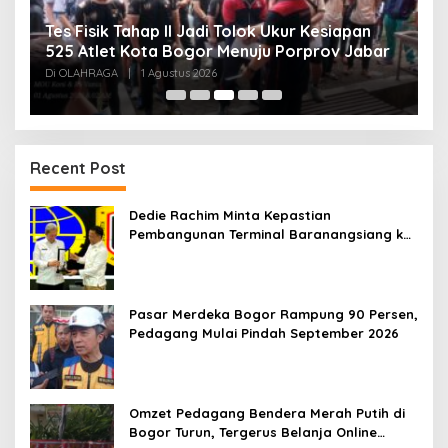
A
Hasil Timnas Indonesia vs Timor Leste:
k
r
Garuda Menang 3-0 di ASEAN Hyundai Cup
Di
Di OLAHRAGA
|
31 Juli 2026
20
Recent Post
Dedie Rachim Minta Kepastian
Pembangunan Terminal Baranangsiang ke
Kemenhub
Pasar Merdeka Bogor Rampung 90 Persen,
Pedagang Mulai Pindah September 2026
Omzet Pedagang Bendera Merah Putih di
Bogor Turun, Tergerus Belanja Online