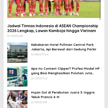
Jadwal Timnas Indonesia di ASEAN Championship
2026 Lengkap, Lawan Kamboja hingga Vietnam
Di HEADLINE
Kebakaran Hotel Pullman Central Park
Jakarta, Api Berawal dari Gedung Parkir
Di PERISTIWA
Apa Itu Content Clipper? Profesi Modal HP
yang Bisa Menghasilkan Puluhan Juta
Rupiah
Di LIFESTYLE
Hujan Gol di Perebutan Juara 3: Inggris
Tekuk Prancis 6-4!
Di HEADLINE