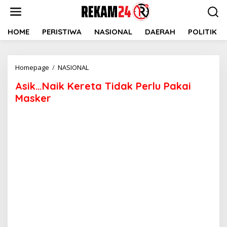
Lewati
ke
konten
HOME
PERISTIWA
NASIONAL
DAERAH
POLITIK
Asik...Naik
Homepage
/
NASIONAL
Kereta
Asik…Naik Kereta Tidak Perlu Pakai
Tidak
Perlu
Masker
Pakai
Masker