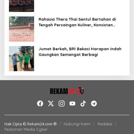
Jelang HUT RI
Rahasia Thera Thai Sentul Bertahan di
Tengah Persaingan Kuliner, Konsisten
Sajikan Rasa Asli Thailand
Jumat Berkah, BRI Bekasi Harapan Indah
Gaungkan Semangat Berbagi
Hak Cipta © Rekam24.com ®
Hubungi Kami
Redaksi
Pedoman Media Cyber