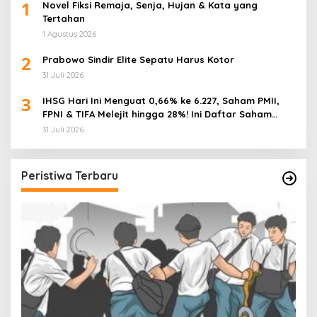
1
Novel Fiksi Remaja, Senja, Hujan & Kata yang
Tertahan
1 Agustus 2026
2
Prabowo Sindir Elite Sepatu Harus Kotor
31 Juli 2026
3
IHSG Hari Ini Menguat 0,66% ke 6.227, Saham PMII,
FPNI & TIFA Melejit hingga 28%! Ini Daftar Saham
Paling Cuan & Volume Tertinggi 31 Juli 2026
31 Juli 2026
Peristiwa Terbaru