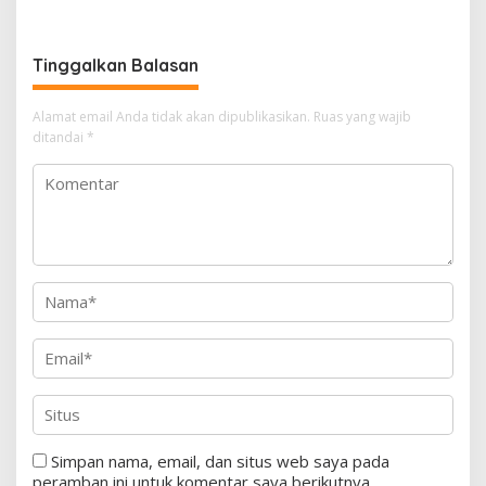
pada 2027
Menuju Indonesia Emas
Tinggalkan Balasan
Alamat email Anda tidak akan dipublikasikan.
Ruas yang wajib
ditandai
*
Simpan nama, email, dan situs web saya pada
peramban ini untuk komentar saya berikutnya.