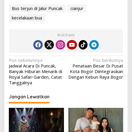
Bus terjun di Jalur Puncak
cianjur
kecelakaan bua
Ikuti Kami
Navigasi
Pos sebelumnya
Pos berikutnya
Jadwal Acara Di Puncak,
Penataan Besar Di Pusat
pos
Banyak Hiburan Menarik di
Kota Bogor Diintegrasikan
Royal Safari Garden, Catat
Dengan Kebun Raya Bogor
Tanggalnya
Jangan Lewatkan