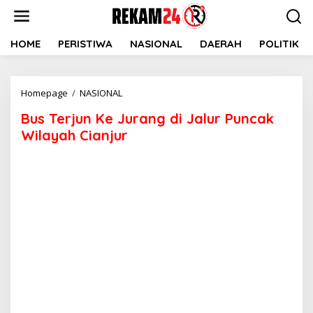
Lewati
ke
konten
HOME
PERISTIWA
NASIONAL
DAERAH
POLITIK
Bus
Homepage
/
NASIONAL
Terjun
Bus Terjun Ke Jurang di Jalur Puncak
Ke
Jurang
Wilayah Cianjur
di
Jalur
Puncak
Wilayah
Cianjur