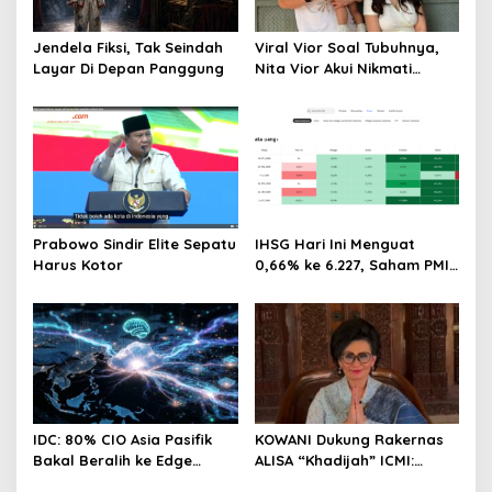
Jendela Fiksi, Tak Seindah
Viral Vior Soal Tubuhnya,
Layar Di Depan Panggung
Nita Vior Akui Nikmati
Peranya
Prabowo Sindir Elite Sepatu
IHSG Hari Ini Menguat
Harus Kotor
0,66% ke 6.227, Saham PMII,
FPNI & TIFA Melejit hingga
28%! Ini Daftar Saham
Paling Cuan & Volume
Tertinggi 31 Juli 2026
IDC: 80% CIO Asia Pasifik
KOWANI Dukung Rakernas
Bakal Beralih ke Edge
ALISA “Khadijah” ICMI:
Computing demi GenAI
Perkuat Peran Perempuan