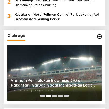
2
Dua Remaja Hendak Tawuran di Desa Iwul Bogor
Diamankan Polsek Parung
3
Kebakaran Hotel Pullman Central Park Jakarta, Api
Berawal dari Gedung Parkir
Olahraga
,
Vietnam Permalukan Indonesia 3-0 di
T
Pakansari, Garuda Gagal Manfaatkan Laga
5
Kandang
Di OLAHRAGA
|
4 Agustus 2026
Di