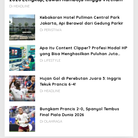
Di HEADLINE
Kebakaran Hotel Pullman Central Park
Jakarta, Api Berawal dari Gedung Parkir
Di PERISTIWA
Apa Itu Content Clipper? Profesi Modal HP
yang Bisa Menghasilkan Puluhan Juta
Rupiah
Di LIFESTYLE
Hujan Gol di Perebutan Juara 3: Inggris
Tekuk Prancis 6-4!
Di HEADLINE
Bungkam Prancis 2-0, Spanyol Tembus
Final Piala Dunia 2026
Di OLAHRAGA