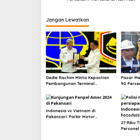
Jangan Lewatkan
Dedie Rachim Minta Kepastian
Pasar M
Pembangunan Terminal
90 Perse
Baranangsiang ke Kemenhub
Pindah S
Indonesia vs Vietnam di
Pakansari: Parkir Motor
Dipusatkan di Lapangan
27 Ribu T
Panahan
Personel
Indonesi