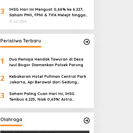
3
IHSG Hari Ini Menguat 0,66% ke 6.227,
Saham PMII, FPNI & TIFA Melejit hingga
28%! Ini Daftar Saham Paling Cuan &
31 Juli 2026
Volume Tertinggi 31 Juli 2026
Peristiwa Terbaru
1
Dua Remaja Hendak Tawuran di Desa
Iwul Bogor Diamankan Polsek Parung
2
Kebakaran Hotel Pullman Central Park
Jakarta, Api Berawal dari Gedung
Parkir
3
Saham Paling Cuan Hari Ini, IHSG
Tembus 6.225, Naik 0,63%! Astra
Internasional Melonjak 3%, Saham DEWA
Pimpin Transaksi Rp300 Miliar
Tes Fisik Tahap II Jadi Tolok Ukur
Olahraga
Kesiapan 525 Atlet Kota Bogor
Menuju Porprov Jabar
Di OLAHRAGA
|
1 Agustus 2026