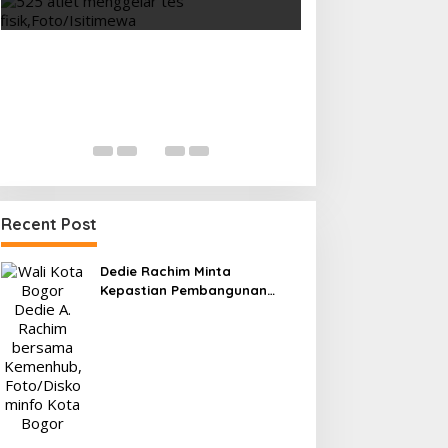
Hasil Timnas Ind
Leste: Garuda M
ASEAN Hyundai C
Di OLAHRAGA
|
31 Juli
Recent Post
Dedie Rachim Minta
Kepastian Pembangunan
Terminal Baranangsiang ke
Kemenhub