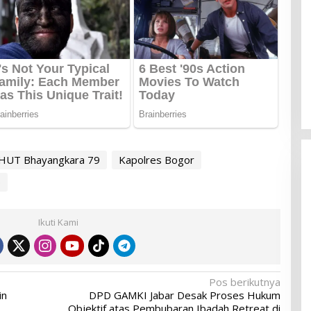
Manfaatkan Laga Kandang
Di OLAHRAGA
|
4 Agustus 2026
HUT Bhayangkara 79
Kapolres Bogor
p
Ikuti Kami
Pos berikutnya
in
DPD GAMKI Jabar Desak Proses Hukum
Objektif atas Pembubaran Ibadah Retreat di