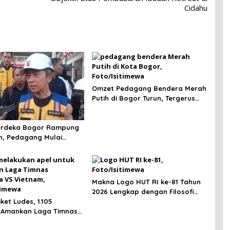
Cidahu
Omzet Pedagang Bendera Merah
Putih di Bogor Turun, Tergerus
Belanja Online Jelang HUT RI
erdeka Bogor Rampung
n, Pedagang Mulai
eptember 2026
Makna Logo HUT RI ke-81 Tahun
2026 Lengkap dengan Filosofi
iket Ludes, 1.105
dan Pedoman Resmi
 Amankan Laga Timnas
a vs Vietnam di