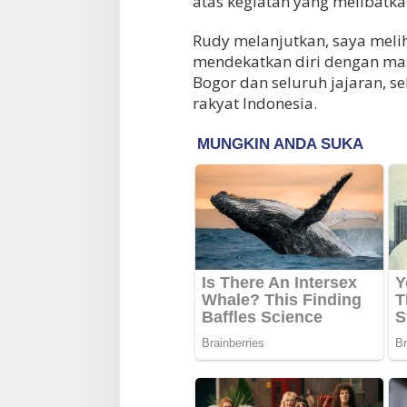
atas kegiatan yang melibatka
Rudy melanjutkan, saya meliha
mendekatkan diri dengan mas
Bogor dan seluruh jajaran, se
rakyat Indonesia.
Erick Thohir Mint
Indonesia Bangkit
Lawan Singapura 
Di OLAHRAGA
|
4 Agust
dari Vietnam