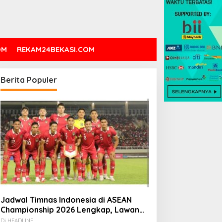
OM
REKAM24BEKASI.COM
Berita Populer
Jadwal Timnas Indonesia di ASEAN
Championship 2026 Lengkap, Lawan
Kamboja hingga Vietnam
Di HEADLINE