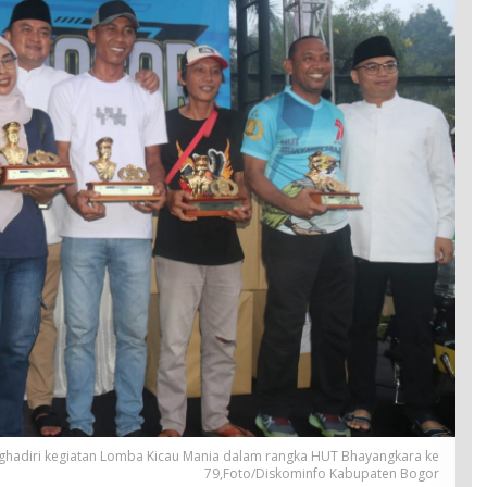
ghadiri kegiatan Lomba Kicau Mania dalam rangka HUT Bhayangkara ke
79,Foto/Diskominfo Kabupaten Bogor