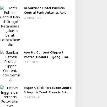
Kebakaran Hotel Pullman
Central Park Jakarta, Api
Berawal dari Gedung Parkir
Di PERISTIWA
Apa Itu Content Clipper?
Profesi Modal HP yang Bisa
Menghasilkan Puluhan Juta
Di LIFESTYLE
Rupiah
Hujan Gol di Perebutan Juara
3: Inggris Tekuk Prancis 6-4!
Di HEADLINE