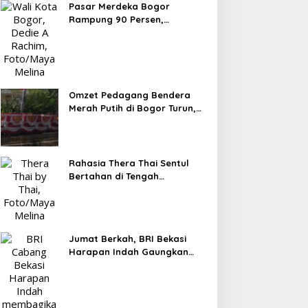
Pasar Merdeka Bogor
Rampung 90 Persen,
Pedagang Mulai Pindah
September 2026
Omzet Pedagang Bendera
Merah Putih di Bogor Turun,
Tergerus Belanja Online
Jelang HUT RI
Rahasia Thera Thai Sentul
Bertahan di Tengah
Persaingan Kuliner, Konsisten
Sajikan Rasa Asli Thailand
Jumat Berkah, BRI Bekasi
Harapan Indah Gaungkan
Semangat Berbagi