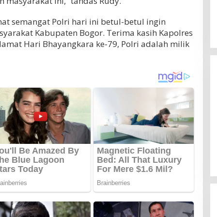
n masyarakat ini,” tandas Rudy.
t semangat Polri hari ini betul-betul ingin
yarakat Kabupaten Bogor. Terima kasih Kapolres
lamat Hari Bhayangkara ke-79, Polri adalah milik
a Timnas
, Wajib Raih Poin
Vietnam Permalukan Indonesia 3-
Usai Kalah 0-3
us 2026
0 di Pakansari, Garuda Gagal