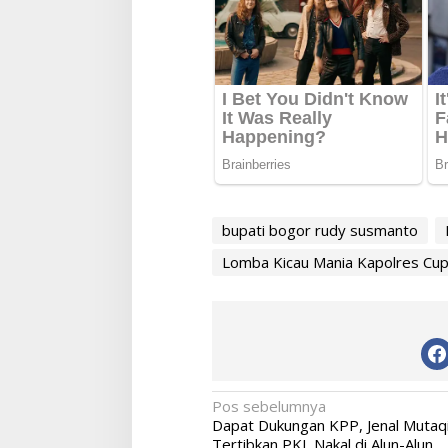
bupati bogor rudy susmanto
Lomba Kicau Mania Kapolres Cu
Navigasi
Pos sebelumnya
Dapat Dukungan KPP, Jenal Mutaq
pos
Tertibkan PKL Nakal di Alun-Alun