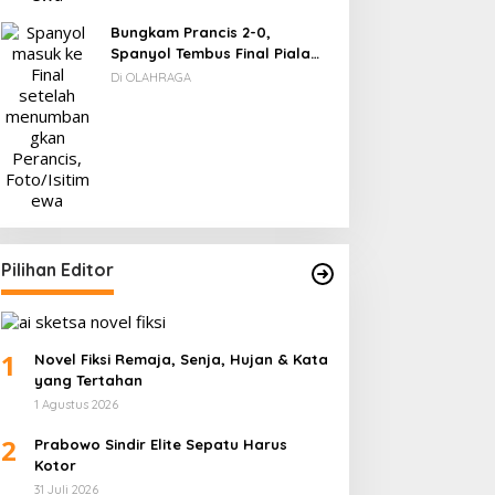
Bungkam Prancis 2-0,
Spanyol Tembus Final Piala
Dunia 2026
Di OLAHRAGA
Pilihan Editor
1
Novel Fiksi Remaja, Senja, Hujan & Kata
yang Tertahan
1 Agustus 2026
2
Prabowo Sindir Elite Sepatu Harus
Kotor
31 Juli 2026